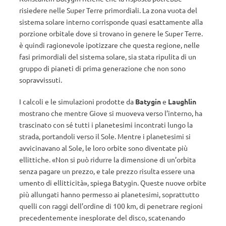
risiedere nelle Super Terre primordiali. La zona vuota del
sistema solare interno corrisponde quasi esattamente alla
porzione orbitale dove si trovano in genere le Super Terre.
è quindi ragionevole ipotizzare che questa regione, nelle
fasi primordiali del sistema solare, sia stata ripulita di un
gruppo di pianeti di prima generazione che non sono
sopravvissuti.
I calcoli e le simulazioni prodotte da
Batygin
e
Laughlin
mostrano che mentre Giove si muoveva verso l’interno, ha
trascinato con sé tutti i planetesimi incontrati lungo la
strada, portandoli verso il Sole. Mentre i planetesimi si
avvicinavano al Sole, le loro orbite sono diventate più
ellittiche. «Non si può ridurre la dimensione di un’orbita
senza pagare un prezzo, e tale prezzo risulta essere una
umento di ellitticità», spiega Batygin. Queste nuove orbite
più allungati hanno permesso ai planetesimi, soprattutto
quelli con raggi dell’ordine di 100 km, di penetrare regioni
precedentemente inesplorate del disco, scatenando