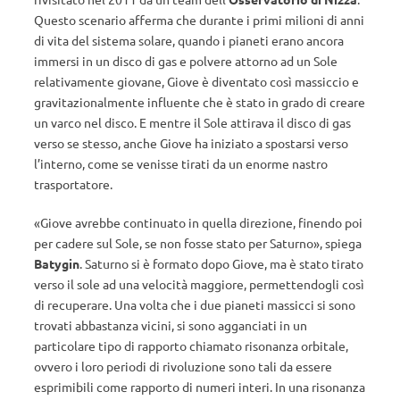
Questo scenario afferma che durante i primi milioni di anni
di vita del sistema solare, quando i pianeti erano ancora
immersi in un disco di gas e polvere attorno ad un Sole
relativamente giovane, Giove è diventato così massiccio e
gravitazionalmente influente che è stato in grado di creare
un varco nel disco. E mentre il Sole attirava il disco di gas
verso se stesso, anche Giove ha iniziato a spostarsi verso
l’interno, come se venisse tirati da un enorme nastro
trasportatore.
«Giove avrebbe continuato in quella direzione, finendo poi
per cadere sul Sole, se non fosse stato per Saturno», spiega
Batygin
. Saturno si è formato dopo Giove, ma è stato tirato
verso il sole ad una velocità maggiore, permettendogli così
di recuperare. Una volta che i due pianeti massicci si sono
trovati abbastanza vicini, si sono agganciati in un
particolare tipo di rapporto chiamato risonanza orbitale,
ovvero i loro periodi di rivoluzione sono tali da essere
esprimibili come rapporto di numeri interi. In una risonanza