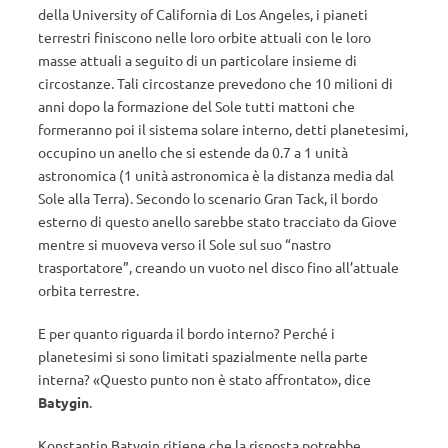
della University of California di Los Angeles, i pianeti
terrestri finiscono nelle loro orbite attuali con le loro
masse attuali a seguito di un particolare insieme di
circostanze. Tali circostanze prevedono che 10 milioni di
anni dopo la formazione del Sole tutti mattoni che
formeranno poi il sistema solare interno, detti planetesimi,
occupino un anello che si estende da 0.7 a 1 unità
astronomica (1 unità astronomica è la distanza media dal
Sole alla Terra). Secondo lo scenario Gran Tack, il bordo
esterno di questo anello sarebbe stato tracciato da Giove
mentre si muoveva verso il Sole sul suo “nastro
trasportatore”, creando un vuoto nel disco fino all’attuale
orbita terrestre.
E per quanto riguarda il bordo interno? Perché i
planetesimi si sono limitati spazialmente nella parte
interna? «Questo punto non è stato affrontato», dice
Batygin
.
Konstantin Batygin ritiene che la risposta potrebbe