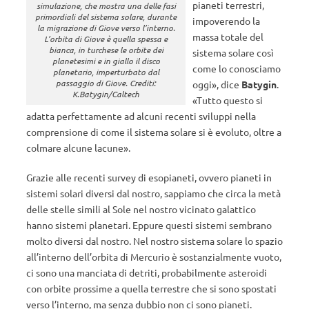
pianeti terrestri,
simulazione, che mostra una delle fasi
primordiali del sistema solare, durante
impoverendo la
la migrazione di Giove verso l’interno.
massa totale del
L’orbita di Giove è quella spessa e
bianca, in turchese le orbite dei
sistema solare così
planetesimi e in giallo il disco
come lo conosciamo
planetario, imperturbato dal
passaggio di Giove. Crediti:
oggi», dice
Batygin
.
K.Batygin/Caltech
«Tutto questo si
adatta perfettamente ad alcuni recenti sviluppi nella
comprensione di come il sistema solare si è evoluto, oltre a
colmare alcune lacune».
Grazie alle recenti survey di esopianeti, ovvero pianeti in
sistemi solari diversi dal nostro, sappiamo che circa la metà
delle stelle simili al Sole nel nostro vicinato galattico
hanno sistemi planetari. Eppure questi sistemi sembrano
molto diversi dal nostro. Nel nostro sistema solare lo spazio
all’interno dell’orbita di Mercurio è sostanzialmente vuoto,
ci sono una manciata di detriti, probabilmente asteroidi
con orbite prossime a quella terrestre che si sono spostati
verso l’interno, ma senza dubbio non ci sono pianeti.