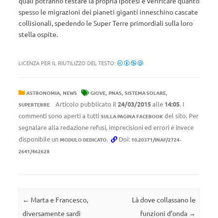
quali potranno testare la propria ipotesi e verificare quanto
spesso le migrazioni dei pianeti giganti inneschino cascate
collisionali, spedendo le Super Terre primordiali sulla loro
stella ospite.
LICENZA PER IL RIUTILIZZO DEL TESTO:
,
,
,
,
ASTRONOMIA
NEWS
GIOVE
PNAS
SISTEMA SOLARE
Articolo pubblicato il
24/03/2015
alle
14:05
. I
SUPERTERRE
commenti sono aperti a tutti
del sito. Per
SULLA PAGINA FACEBOOK
segnalare alla redazione refusi, imprecisioni ed errori è invece
disponibile un
.
Doi:
MODULO DEDICATO
10.20371/INAF/2724-
2641/462628
Navigazione articolo
←
Marta e Francesco,
Là dove collassano le
diversamente sardi
funzioni d’onda
→