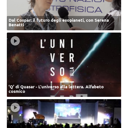
Dal Cospar: il futuro degli esopianeti, con Serena
Benatti
‘Q’ di Quasar - L'universo alla lettera. Alfabeto
cosmico