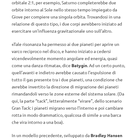
orbitale 2:1, per esempio, Saturno completerebbe due
orbite intorno al Sole nello stesso tempo impiegato da
Giove per compiere una singola orbita. Trovandosi in una
relazione di questo tipo, i due corpi avrebbero iniziato ad
esercitare un’influenza gravitazionale uno sull’altro.
«Tale risonanza ha permesso ai due pianeti per aprire un
varco reciproco nel disco, e hanno iniziato a cedersi
vicendevolmente momento angolare ed energia, quasi
come una danza ritmata», dice
Batygin
. Ad un certo punto,
quell’avanti e indietro avrebbe causato l’espulsione di
tutto il gas presente tra i due pianeti, una condizione che
avrebbe invertito la direzione di migrazione dei pianeti
rimandandoli verso le zone esterne del sistema solare. (Da
qui, la parte “tack”, letteralmente “virare”, dello scenario
Gran Tack: i pianeti migrano verso l’interno e poi cambiare
rotta in modo drammatico, qualcosa di simile a una barca
che vira intorno a una boa).
In un modello precedente, sviluppato da
Bradley Hansen