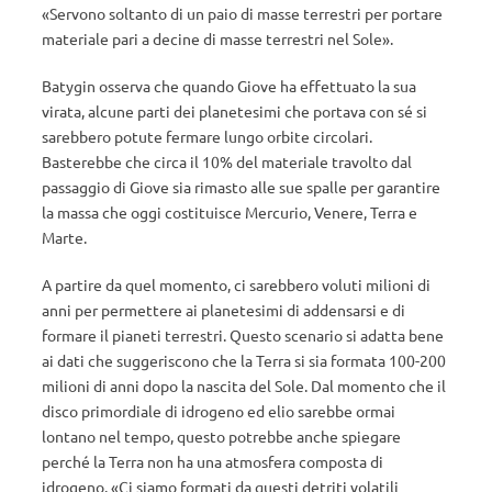
«Servono soltanto di un paio di masse terrestri per portare
materiale pari a decine di masse terrestri nel Sole».
Batygin osserva che quando Giove ha effettuato la sua
virata, alcune parti dei planetesimi che portava con sé si
sarebbero potute fermare lungo orbite circolari.
Basterebbe che circa il 10% del materiale travolto dal
passaggio di Giove sia rimasto alle sue spalle per garantire
la massa che oggi costituisce Mercurio, Venere, Terra e
Marte.
A partire da quel momento, ci sarebbero voluti milioni di
anni per permettere ai planetesimi di addensarsi e di
formare il pianeti terrestri. Questo scenario si adatta bene
ai dati che suggeriscono che la Terra si sia formata 100-200
milioni di anni dopo la nascita del Sole. Dal momento che il
disco primordiale di idrogeno ed elio sarebbe ormai
lontano nel tempo, questo potrebbe anche spiegare
perché la Terra non ha una atmosfera composta di
idrogeno. «Ci siamo formati da questi detriti volatili