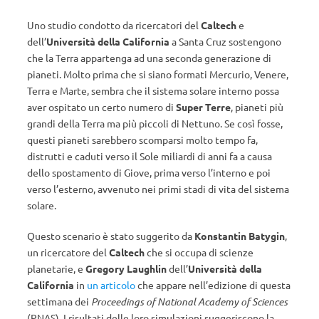
Uno studio condotto da ricercatori del
Caltech
e
dell’
Università
della California
a Santa Cruz sostengono
che la Terra appartenga ad una seconda generazione di
pianeti. Molto prima che si siano formati Mercurio, Venere,
Terra e Marte, sembra che il sistema solare interno possa
aver ospitato un certo numero di
Super Terre
, pianeti più
grandi della Terra ma più piccoli di Nettuno. Se così fosse,
questi pianeti sarebbero scomparsi molto tempo fa,
distrutti e caduti verso il Sole miliardi di anni fa a causa
dello spostamento di Giove, prima verso l’interno e poi
verso l’esterno, avvenuto nei primi stadi di vita del sistema
solare.
Questo scenario è stato suggerito da
Konstantin Batygin
,
un ricercatore del
Caltech
che si occupa di scienze
planetarie, e
Gregory Laughlin
dell’
Università
della
California
in
un articolo
che appare nell’edizione di questa
settimana dei
Proceedings of National Academy of Sciences
(PNAS). I risultati delle loro simulazioni suggeriscono la