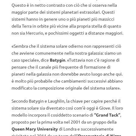
Questo è in netto contrasto con ciò che si osserva nella
maggior parte dei sistemi planetari extrasolari. Questi
sistemi hanno in genere uno o più pianeti più massicci
della Terra in orbite più vicine alla propria stella di quanto
non sia Mercurio, e pochissimi oggetti a distanze maggiori.
«Sembra che il sistema solare odierno non rappresenti ciò
che avviene comunemente nella nostra galassia: siamo un
caso speciale», dice
Batygin
. «Tuttavia non c’è ragione di
pensare che il canale più frequente di formazione di
pianeti nella galassia non dovrebbe avuto luogo anche qui.
è molto più probabile che cambiamenti successivi abbiano
modificato la composizione originale del sistema solare».
Secondo Batygin e Laughlin, la chiave per capire perché il
sistema solare sia diventato così com’è oggi è Giove. Il loro
modello incorpora il cosiddetto scenario di
“Grand Tack”
,
proposto per la prima volta nel 2001 da un gruppo della
Queen Mary University
di Londra e successivamente
rivisitato nel 2011 da un team dell’
Osservatorio
di Nizza
.