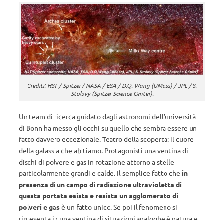
Crediti: HST / Spitzer / NASA / ESA / D.Q. Wang (UMass) / JPL / S.
Stolovy (Spitzer Science Center).
Un team di ricerca guidato dagli astronomi dell’università
di Bonn ha messo gli occhi su quello che sembra essere un
fatto davvero eccezionale. Teatro della scoperta: il cuore
della galassia che abitiamo. Protagonisti una ventina di
dischi di polvere e gas in rotazione attorno a stelle
particolarmente grandi e calde. Il semplice fatto che
in
presenza di un campo di radiazione ultravioletta di
questa portata esista e resista un agglomerato di
polveri e gas
è un fatto unico. Se poi il fenomeno si
ripresenta in una ventina di situazioni analoghe è naturale