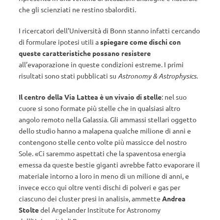
che gli scienziati ne restino sbalorditi.
I ricercatori dell’Università di Bonn stanno infatti cercando
di formulare ipotesi utili a
spiegare come dischi con
queste caratteristiche possano resistere
all’evaporazione in queste condizioni estreme. I primi
risultati sono stati pubblicati su
Astronomy & Astrophysics
.
Il centro della Via Lattea è un vivaio di stelle
: nel suo
cuore si sono formate più stelle che in qualsiasi altro
angolo remoto nella Galassia. Gli ammassi stellari oggetto
dello studio hanno a malapena qualche milione di anni e
contengono stelle cento volte più massicce del nostro
Sole. «Ci saremmo aspettati che la spaventosa energia
emessa da queste bestie giganti avrebbe fatto evaporare il
materiale intorno a loro in meno di un milione di anni, e
invece ecco qui oltre venti dischi di polveri e gas per
ciascuno dei cluster presi in analisi», ammette
Andrea
Stolte
del Argelander Institute for Astronomy