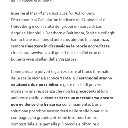
dell’Università di Bonn.
Insieme al Max-Planck-Institute for Astronomy,
l’Astronomical Calculation Institute dell’Università di
Heidelberg e con l’aiuto dei gruppi di ricerca di Los
Angeles, Honolulu, Dearborn e Baltimora, Stolte e colleghi
hanno fra le mani uno studio che, almeno in apparenza,
sembra
rimettere in discussione le teorie accreditate
circa la sopravvivenza di questi dischi all’interno dei
bollenti vivai stellari della Via Lattea.
Come possano polveri e gas resistere al fuoco infernale
delle stelle vicine è sconcertante.
Gli astronomi stanno
valutando due possibilità
: o gas e dischi di polvere
mostrano una resistenza che non ha precedenti al loro
ambiente ostile, o
deve esistere un meccanismo ancora
non evidente che li ricarica
continuamente. E una
soluzione potrebbe nascondersi nelle stelle binarie: la
compagna più grande potrebbe insomma fornire
combustibile alla gemella più piccola e rifornire di