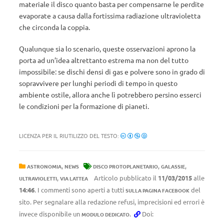
materiale il disco quanto basta per compensarne le perdite
evaporate a causa dalla fortissima radiazione ultravioletta
che circonda la coppia.
Qualunque sia lo scenario, queste osservazioni aprono la
porta ad un’idea altrettanto estrema ma non del tutto
impossibile: se dischi densi di gas e polvere sono in grado di
sopravvivere per lunghi periodi di tempo in questo
ambiente ostile, allora anche lì potrebbero persino esserci
le condizioni per la formazione di pianeti.
LICENZA PER IL RIUTILIZZO DEL TESTO:
,
,
,
ASTRONOMIA
NEWS
DISCO PROTOPLANETARIO
GALASSIE
,
Articolo pubblicato il
11/03/2015
alle
ULTRAVIOLETTI
VIA LATTEA
14:46
. I commenti sono aperti a tutti
del
SULLA PAGINA FACEBOOK
sito. Per segnalare alla redazione refusi, imprecisioni ed errori è
invece disponibile un
.
Doi:
MODULO DEDICATO