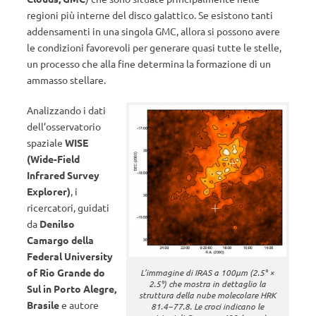
regioni più interne del disco galattico. Se esistono tanti
addensamenti in una singola GMC, allora si possono avere
le condizioni favorevoli per generare quasi tutte le stelle,
un processo che alla fine determina la formazione di un
ammasso stellare.
Analizzando i dati
dell’osservatorio
spaziale
WISE
(Wide-Field
Infrared Survey
Explorer)
, i
ricercatori, guidati
da
Denilso
Camargo della
Federal University
of Rio Grande do
L’immagine di IRAS a 100µm (2.5° ×
2.5°) che mostra in dettaglio la
Sul in Porto Alegre,
struttura della nube molecolare HRK
Brasile
e autore
81.4−77.8. Le croci indicano le