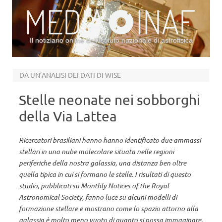
Il notiziario online dell’Istituto nazionale di astrofisica
Vai al contenuto
DA UN’ANALISI DEI DATI DI WISE
Stelle neonate nei sobborghi
della Via Lattea
Ricercatori brasiliani hanno hanno identificato due ammassi
stellari in una nube molecolare situata nelle regioni
periferiche della nostra galassia, una distanza ben oltre
quella tipica in cui si formano le stelle. I risultati di questo
studio, pubblicati su Monthly Notices of the Royal
Astronomical Society, fanno luce su alcuni modelli di
formazione stellare e mostrano come lo spazio attorno alla
galassia è molto meno vuoto di quanto si possa immaginare.