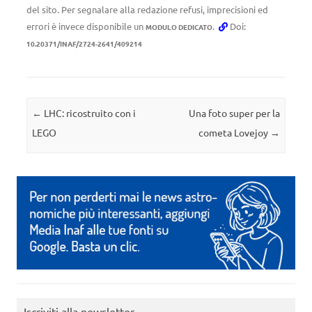
del sito. Per segnalare alla redazione refusi, imprecisioni ed
errori è invece disponibile un
.
Doi:
MODULO DEDICATO
10.20371/INAF/2724-2641/409214
Navigazione articolo
←
LHC: ricostruito con i
Una foto super per la
LEGO
cometa Lovejoy
→
Iscriviti alla newsletter