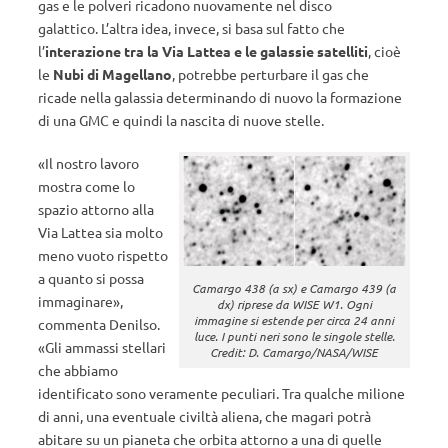
gas e le polveri ricadono nuovamente nel disco
galattico. L’altra idea, invece, si basa sul fatto che
l’
interazione tra la Via Lattea e le galassie satelliti
, cioè
le
Nubi di Magellano
, potrebbe perturbare il gas che
ricade nella galassia determinando di nuovo la formazione
di una GMC e quindi la nascita di nuove stelle.
«Il nostro lavoro
mostra come lo
spazio attorno alla
Via Lattea sia molto
meno vuoto rispetto
a quanto si possa
Camargo 438 (a sx) e Camargo 439 (a
immaginare»,
dx) riprese da WISE W1. Ogni
immagine si estende per circa 24 anni
commenta Denilso.
luce. I punti neri sono le singole stelle.
«Gli ammassi stellari
Credit: D. Camargo/NASA/WISE
che abbiamo
identificato sono veramente peculiari. Tra qualche milione
di anni, una eventuale civiltà aliena, che magari potrà
abitare su un pianeta che orbita attorno a una di quelle