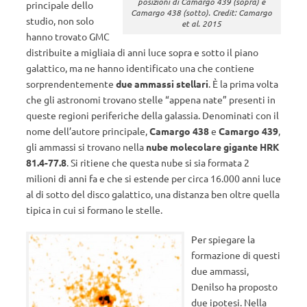
posizioni di Camargo 439 (sopra) e
principale dello
Camargo 438 (sotto). Credit: Camargo
studio, non solo
et al. 2015
hanno trovato GMC
distribuite a migliaia di anni luce sopra e sotto il piano
galattico, ma ne hanno identificato una che contiene
sorprendentemente
due ammassi stellari
. È la prima volta
che gli astronomi trovano stelle “appena nate” presenti in
queste regioni periferiche della galassia. Denominati con il
nome dell’autore principale,
Camargo 438
e
Camargo 439
,
gli ammassi si trovano nella
nube molecolare gigante HRK
81.4-77.8
. Si ritiene che questa nube si sia formata 2
milioni di anni fa e che si estende per circa 16.000 anni luce
al di sotto del disco galattico, una distanza ben oltre quella
tipica in cui si formano le stelle.
Per spiegare la
formazione di questi
due ammassi,
Denilso ha proposto
due ipotesi. Nella