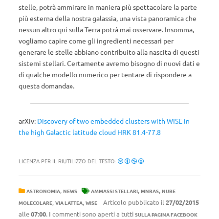
stelle, potrà ammirare in maniera più spettacolare la parte
più esterna della nostra galassia, una vista panoramica che
nessun altro qui sulla Terra potrà mai osservare. Insomma,
vogliamo capire come gli ingredienti necessari per
generare le stelle abbiano contribuito alla nascita di questi
sistemi stellari. Certamente avremo bisogno di nuovi dati e
di qualche modello numerico per tentare di rispondere a
questa domanda».
arXiv:
Discovery of two embedded clusters with WISE in
the high Galactic latitude cloud HRK 81.4-77.8
LICENZA PER IL RIUTILIZZO DEL TESTO:
,
,
,
ASTRONOMIA
NEWS
AMMASSI STELLARI
MNRAS
NUBE
,
,
Articolo pubblicato il
27/02/2015
MOLECOLARE
VIA LATTEA
WISE
alle
07:00
. I commenti sono aperti a tutti
SULLA PAGINA FACEBOOK