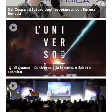
Dal Cospar: il futuro degli esopianeti, con Serena
Benatti
‘Q’ di Quasar - L'universo alla lettera. Alfabeto
cosmico