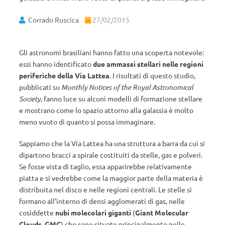
Corrado Ruscica
27/02/2015
Gli astronomi brasiliani hanno fatto una scoperta notevole:
essi hanno identificato
due
ammassi stellari
nelle regioni
periferiche della
Via Lattea
. I risultati di questo studio,
pubblicati su
Monthly Notices of the Royal Astronomical
Society
, fanno luce su alcuni modelli di formazione stellare
e mostrano come lo spazio attorno alla galassia è molto
meno vuoto di quanto si possa immaginare.
Sappiamo che la Via Lattea ha una struttura a barra da cui si
dipartono bracci a spirale costituiti da stelle, gas e polveri.
Se fosse vista di taglio, essa apparirebbe relativamente
piatta e si vedrebbe come la maggior parte della materia è
distribuita nel disco e nelle regioni centrali. Le stelle si
formano all’interno di densi agglomerati di gas, nelle
cosiddette
nubi molecolari giganti
(
Giant Molecular
Clouds, GMC
) che sono situate principalmente nelle