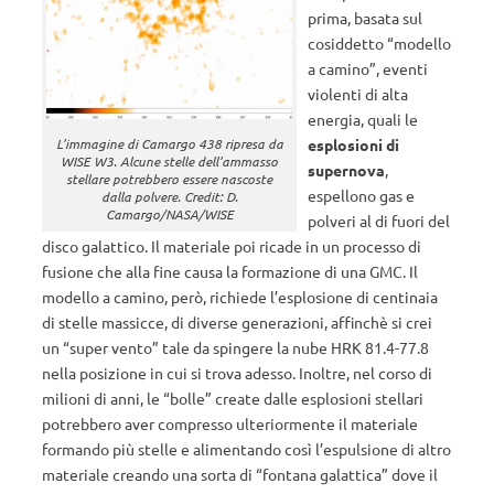
prima, basata sul
cosiddetto “modello
a camino”, eventi
violenti di alta
energia, quali le
L’immagine di Camargo 438 ripresa da
esplosioni di
WISE W3. Alcune stelle dell’ammasso
supernova
,
stellare potrebbero essere nascoste
espellono gas e
dalla polvere. Credit: D.
Camargo/NASA/WISE
polveri al di fuori del
disco galattico. Il materiale poi ricade in un processo di
fusione che alla fine causa la formazione di una GMC. Il
modello a camino, però, richiede l’esplosione di centinaia
di stelle massicce, di diverse generazioni, affinchè si crei
un “super vento” tale da spingere la nube HRK 81.4-77.8
nella posizione in cui si trova adesso. Inoltre, nel corso di
milioni di anni, le “bolle” create dalle esplosioni stellari
potrebbero aver compresso ulteriormente il materiale
formando più stelle e alimentando così l’espulsione di altro
materiale creando una sorta di “fontana galattica” dove il