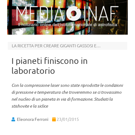
Il notiziario online dell’Istituto nazionale di astrofisica
Vai al contenuto
LA RICETTA PER CREARE GIGANTI GASSOSI E ROCCIOSI
I pianeti finiscono in
laboratorio
Con la compressione laser sono state riprodotte le condizioni
di pressione e temperatura che troveremmo se ci trovassimo
nel nucleo di un pianeta in via di formazione. Studiati la
stishovite e la siclice
Eleonora Ferroni
23/01/2015