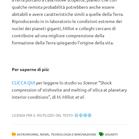
qualche remota probabilità potrebbero anche essere
abitabili e avere caratteristiche simili a quelle della Terra.
Riproducendo in in laboratorio le condizioni estreme dei
nuclei dei pianeti giganti, Millot e colleghi cercano di
contribuire ad una migliore comprensione della
formazione della Terra spiegando l’origine della vita.
Per saperne di più:
CLICCA QUI
per leggere lo studio su
Science
: “Shock
compression of stishovite and melting of silica at planetary
interior conditions”, di M. Millot
et al.
LICENZA PER IL RIUTILIZZO DEL TESTO:
,
,
ASTRONOMIA
NEWS
TECNOLOGIA E INNOVAZIONE
GIGANTI