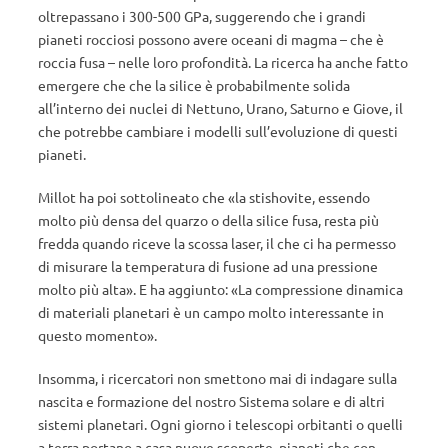
oltrepassano i 300-500 GPa, suggerendo che i grandi
pianeti rocciosi possono avere oceani di magma – che è
roccia fusa – nelle loro profondità. La ricerca ha anche fatto
emergere che che la silice è probabilmente solida
all’interno dei nuclei di Nettuno, Urano, Saturno e Giove, il
che potrebbe cambiare i modelli sull’evoluzione di questi
pianeti.
Millot ha poi sottolineato che «la stishovite, essendo
molto più densa del quarzo o della silice fusa, resta più
fredda quando riceve la scossa laser, il che ci ha permesso
di misurare la temperatura di fusione ad una pressione
molto più alta». E ha aggiunto: «La compressione dinamica
di materiali planetari è un campo molto interessante in
questo momento».
Insomma, i ricercatori non smettono mai di indagare sulla
nascita e formazione del nostro Sistema solare e di altri
sistemi planetari. Ogni giorno i telescopi orbitanti o quelli
a terra portano a casa nuove scoperte, pianeti che con