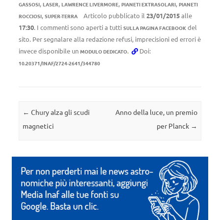
,
,
,
,
GASSOSI
LASER
LAWRENCE LIVERMORE
PIANETI EXTRASOLARI
PIANETI
,
Articolo pubblicato il
23/01/2015
alle
ROCCIOSI
SUPER-TERRA
17:30
. I commenti sono aperti a tutti
del
SULLA PAGINA FACEBOOK
sito. Per segnalare alla redazione refusi, imprecisioni ed errori è
invece disponibile un
.
Doi:
MODULO DEDICATO
10.20371/INAF/2724-2641/344780
Navigazione articolo
←
Chury alza gli scudi
Anno della luce, un premio
magnetici
per Planck
→