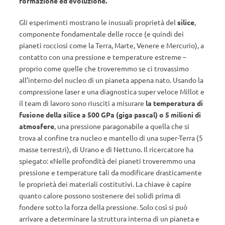
formazione ed evoluzione.
Gli esperimenti mostrano le inusuali proprietà del
silice
,
componente fondamentale delle rocce (e quindi dei
pianeti rocciosi come la Terra, Marte, Venere e Mercurio), a
contatto con una pressione e temperature estreme –
proprio come quelle che troveremmo se ci trovassimo
all’interno del nucleo di un pianeta appena nato. Usando la
compressione laser e una diagnostica super veloce Millot e
il team di lavoro sono riusciti a misurare
la temperatura di
fusione della silice a 500 GPa (giga pascal) o 5 milioni di
atmosfere
, una pressione paragonabile a quella che si
trova al confine tra nucleo e mantello di una super-Terra (5
masse terrestri), di Urano e di Nettuno. Il ricercatore ha
spiegato: «Nelle profondità dei pianeti troveremmo una
pressione e temperature tali da modificare drasticamente
le proprietà dei materiali costitutivi. La chiave è capire
quanto calore possono sostenere dei solidi prima di
fondere sotto la forza della pressione. Solo così si può
arrivare a determinare la struttura interna di un pianeta e