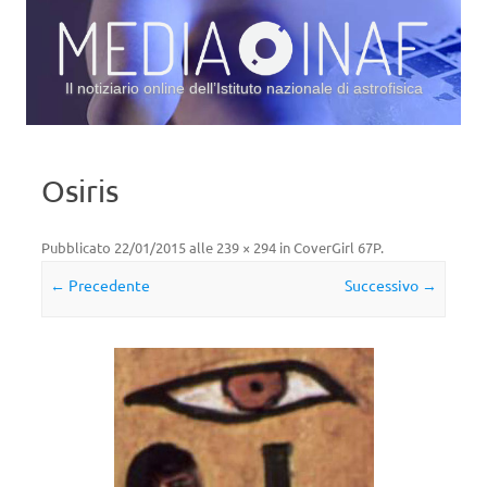
Il notiziario online dell’Istituto nazionale di astrofisica
Vai al contenuto
Osiris
Pubblicato
22/01/2015
alle
239 × 294
in
CoverGirl 67P
.
← Precedente
Successivo →