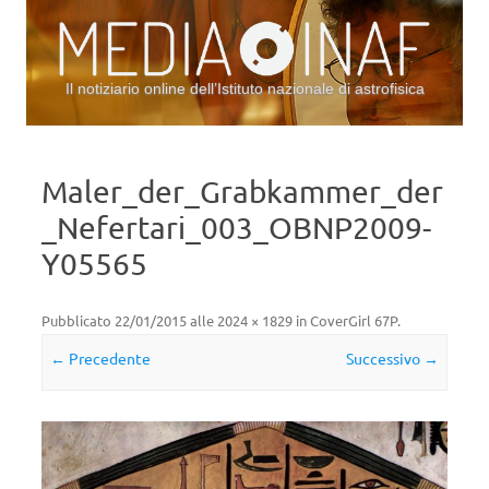
Il notiziario online dell’Istituto nazionale di astrofisica
Vai al contenuto
Maler_der_Grabkammer_der
_Nefertari_003_OBNP2009-
Y05565
Pubblicato
22/01/2015
alle
2024 × 1829
in
CoverGirl 67P
.
← Precedente
Successivo →