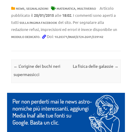
,
,
Articolo
NEWS
SEGNALAZIONI
MATEMATICA
MULTIVERSO
pubblicato il
20/01/2015
alle
18:02
. I commenti sono aperti a
tutti
del sito. Per segnalare alla
SULLA PAGINA FACEBOOK
redazione refusi, imprecisioni ed errori è invece disponibile un
.
Doi:
MODULO DEDICATO
10.20371/INAF/2724-2641/339142
Navigazione articolo
←
L’origine dei buchi neri
La fisica delle galassie
→
supermassicci