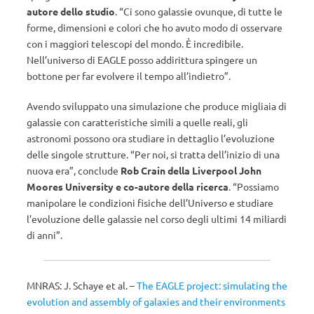
autore dello studio
. “Ci sono galassie ovunque, di tutte le
forme, dimensioni e colori che ho avuto modo di osservare
con i maggiori telescopi del mondo. È incredibile.
Nell’universo di EAGLE posso addirittura spingere un
bottone per far evolvere il tempo all’indietro”.
Avendo sviluppato una simulazione che produce migliaia di
galassie con caratteristiche simili a quelle reali, gli
astronomi possono ora studiare in dettaglio l’evoluzione
delle singole strutture. “Per noi, si tratta dell’inizio di una
nuova era”, conclude
Rob Crain della Liverpool John
Moores University e co-autore della ricerca
. “Possiamo
manipolare le condizioni fisiche dell’Universo e studiare
l’evoluzione delle galassie nel corso degli ultimi 14 miliardi
di anni”.
MNRAS: J. Schaye et al. –
The EAGLE project: simulating the
evolution and assembly of galaxies and their environments