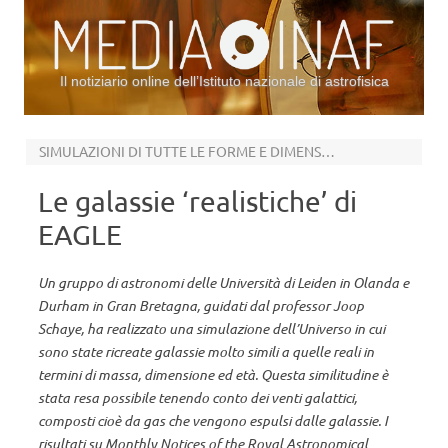
Il notiziario online dell’Istituto nazionale di astrofisica
Vai al contenuto
SIMULAZIONI DI TUTTE LE FORME E DIMENSIONI
Le galassie ‘realistiche’ di
EAGLE
Un gruppo di astronomi delle Università di Leiden in Olanda e
Durham in Gran Bretagna, guidati dal professor Joop
Schaye, ha realizzato una simulazione dell’Universo in cui
sono state ricreate galassie molto simili a quelle reali in
termini di massa, dimensione ed età. Questa similitudine è
stata resa possibile tenendo conto dei venti galattici,
composti cioè da gas che vengono espulsi dalle galassie. I
risultati su Monthly Notices of the Royal Astronomical