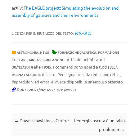
arXiv:
The EAGLE project: Simulating the evolution and
assembly of galaxies and their environments
LICENZA PER IL RIUTILIZZO DEL TESTO:
,
,
ASTRONOMIA
NEWS
FORMAZIONE GALATTICA
FORMAZIONE
,
,
Articolo pubblicato il
STELLARE
MNRAS
SIMULAZIONI
30/12/2014
alle
19:45
. I commenti sono aperti a tutti
SULLA
del sito. Per segnalare alla redazione refusi,
PAGINA FACEBOOK
imprecisioni ed errori è invece disponibile un
.
MODULO DEDICATO
Doi:
10.20371/INAF/2724-2641/299205
Navigazione articolo
←
Dawn si avvicina a Cerere
L’energia oscura è un falso
problema?
→