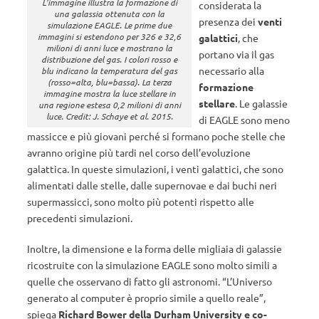
L’immagine illustra la formazione di
considerata la
una galassia ottenuta con la
presenza dei
venti
simulazione EAGLE. Le prime due
immagini si estendono per 326 e 32,6
galattici
, che
milioni di anni luce e mostrano la
portano via il gas
distribuzione del gas. I colori rosso e
necessario alla
blu indicano la temperatura del gas
(rosso=alta, blu=bassa). La terza
formazione
immagine mostra la luce stellare in
stellare
. Le galassie
una regione estesa 0,2 milioni di anni
luce. Credit: J. Schaye et al. 2015.
di EAGLE sono meno
massicce e più giovani perché si formano poche stelle che
avranno origine più tardi nel corso dell’evoluzione
galattica. In queste simulazioni, i venti galattici, che sono
alimentati dalle stelle, dalle supernovae e dai buchi neri
supermassicci, sono molto più potenti rispetto alle
precedenti simulazioni.
Inoltre, la dimensione e la forma delle migliaia di galassie
ricostruite con la simulazione EAGLE sono molto simili a
quelle che osservano di fatto gli astronomi. “L’Universo
generato al computer è proprio simile a quello reale”,
spiega
Richard Bower della Durham University e co-