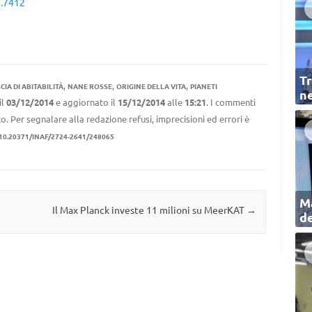
1.7412
Tr
,
,
,
CIA DI ABITABILITÀ
NANE ROSSE
ORIGINE DELLA VITA
PIANETI
ne
il
03/12/2014
e aggiornato il
15/12/2014
alle
15:21
. I commenti
to. Per segnalare alla redazione refusi, imprecisioni ed errori è
10.20371/INAF/2724-2641/248065
Ma
Il Max Planck investe 11 milioni su MeerKAT
→
de