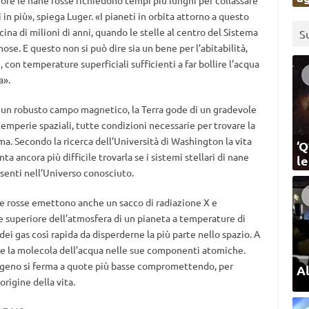
in più», spiega Luger. «I pianeti in orbita attorno a questo
ina di milioni di anni, quando le stelle al centro del Sistema
S
e. E questo non si può dire sia un bene per l’abitabilità,
, con temperature superficiali sufficienti a far bollire l’acqua
a».
 a un robusto campo magnetico, la Terra gode di un gradevole
temperie spaziali, tutte condizioni necessarie per trovare la
ma. Secondo la ricerca dell’Università di Washington la vita
‘Q
a ancora più difficile trovarla se i sistemi stellari di nane
l
esenti nell’Universo conosciuto.
ane rosse emettono anche un sacco di radiazione X e
rte superiore dell’atmosfera di un pianeta a temperature di
ei gas così rapida da disperderne la più parte nello spazio. A
re la molecola dell’acqua nelle sue componenti atomiche.
ssigeno si ferma a quote più basse compromettendo, per
Al
rigine della vita.