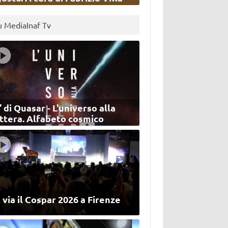
u MediaInaf Tv
’ di Quasar - L'universo alla
ettera. Alfabeto cosmico
 via il Cospar 2026 a Firenze