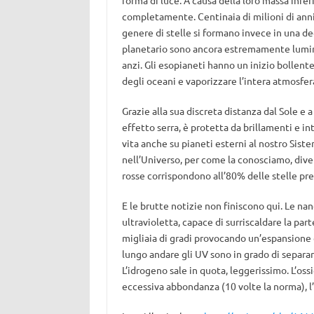
completamente. Centinaia di milioni di anni 
genere di stelle si formano invece in una dec
planetario sono ancora estremamente luminos
anzi. Gli esopianeti hanno un inizio bollente
degli oceani e vaporizzare l’intera atmosfer
Grazie alla sua discreta distanza dal Sole e
effetto serra, è protetta da brillamenti e in
vita anche su pianeti esterni al nostro Siste
nell’Universo, per come la conosciamo, divent
rosse corrispondono all’80% delle stelle pr
E le brutte notizie non finiscono qui. Le n
ultravioletta, capace di surriscaldare la pa
migliaia di gradi provocando un’espansione d
lungo andare gli UV sono in grado di separa
L’idrogeno sale in quota, leggerissimo. L’o
eccessiva abbondanza (10 volte la norma), l’o