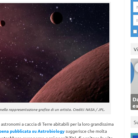
V
Da
e
ella rappresentazione grafica di un artista. Crediti: NASA / JPL.
S
 astronomi a caccia di Terre abitabili per la loro grandissima
ppena pubblicata su Astrobiology
suggerisce che molta
otrebbero aver perso ogni possibilità di ospitare la vita
,