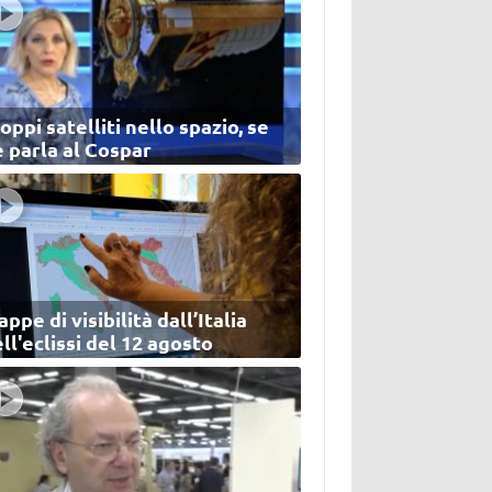
oppi satelliti nello spazio, se
 parla al Cospar
ppe di visibilità dall’Italia
ll'eclissi del 12 agosto