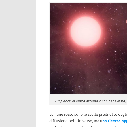
Esopianeti in orbita attorno a una nana rossa, n
Le nane rosse sono le stelle predilette dagli
diffusione nell’Universo, ma u
na ricerca a
parte dei pianeti che orbitano loro intorno
p