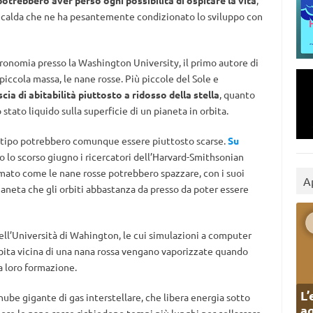
o calda che ne ha pesantemente condizionato lo sviluppo con
ronomia presso la Washington University, il primo autore di
 piccola massa, le nane rosse. Più piccole del Sole e
cia di abitabilità piuttosto a ridosso della stella
, quanto
stato liquido sulla superficie di un pianeta in orbita.
to tipo potrebbero comunque essere piuttosto scarse.
Su
o lo scorso giugno i ricercatori dell’Harvard-Smithsonian
mato come le nane rosse potrebbero spazzare, con i suoi
A
pianeta che gli orbiti abbastanza da presso da poter essere
 dell’Università di Wahington, le cui simulazioni a computer
bita vicina di una nana rossa vengano vaporizzate quando
a loro formazione.
L’
 nube gigante di gas interstellare, che libera energia sotto
ag
riore le nane rosse richiedono tempi più lunghi per collassare