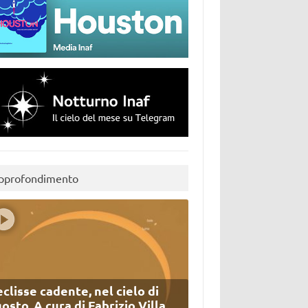
pprofondimento
eclisse cadente, nel cielo di
osto. A cura di Fabrizio Villa