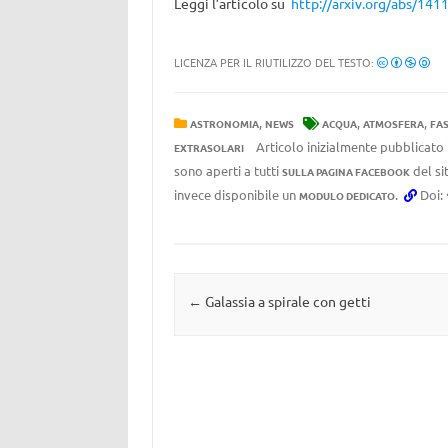
Leggi l’articolo su
http://arxiv.org/abs/141
LICENZA PER IL RIUTILIZZO DEL TESTO:
,
,
,
ASTRONOMIA
NEWS
ACQUA
ATMOSFERA
FAS
Articolo inizialmente pubblicato 
EXTRASOLARI
sono aperti a tutti
del si
SULLA PAGINA FACEBOOK
invece disponibile un
.
Doi:
MODULO DEDICATO
Navigazione articolo
←
Galassia a spirale con getti