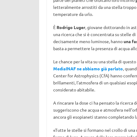
letteralmente arrostiti da una stella tropp
temperature da urlo.
È
Rodrigo Luger
, giovane dottorando in ast
una ricerca che si è concentrata su stelle di
decisamente meno luminose, hanno
una fas
basta a permettere la presenza di acqua allo 
Le chance per la vita su una stella di ques
MediaINAF ne abbiamo già parlato
, quand
Center for Astrophysics (CfA) hanno confer
brillamenti, l’atmosfera di un qualsiasi eso
considerato abitabile.
A rincarare la dose ci ha pensato la ricerca
suggeriscono che acqua e atmosfera nell’or
ancora gli esopianeti stanno completando l
«Tutte le stelle si formano nel crollo di una
forma di luce. A causa della loro massa infe