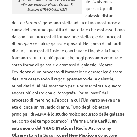
dell’Universo,
alle sue galassie vicine. Credit: B.
questo tipo di
Saxton (NRAO/AUI/NSF)
galassie distanti,
dette
starburst
, generano stelle ad un ritmo mostruoso a
causa dell’enorme quantità di materiale che essi assorbono
dai continui processi di formazione stellare e dai processi
di
merging
con altre galassie giovani. Nel corso di miliardi
di anni, i processi di fusione continuano finchè alla fine si
formano strutture più grandi che oggi possiamo ammirare
sotto forma di galassie o ammassi di galassie. Mentre
l’evidenza di un processo di formazione gerarchica è stata
desunta osservando il raggruppamento delle galassie, i
nuovi dati di ALMA mostrano per la prima volta un quadro
ancora più chiaro che ci fotografa i ‘primi passi’ del
processo di merging all’epoca in cui l’Universo aveva una
età di circa un miliardo di anni. “Uno degli obiettivi
principali di ALMA è lo studio molto accurato delle galassie
nel corso del tempo cosmico”, afferma
Chris Carilli, un
astronomo del NRAO (National Radio Astronomy
Observatory) a Socorro, nel New Mexico
e co-autore