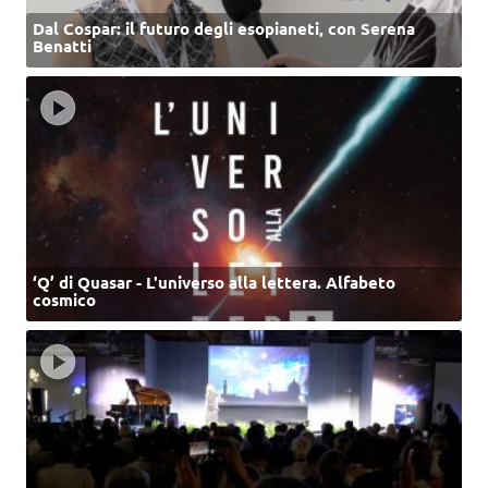
Dal Cospar: il futuro degli esopianeti, con Serena
Benatti
‘Q’ di Quasar - L'universo alla lettera. Alfabeto
cosmico