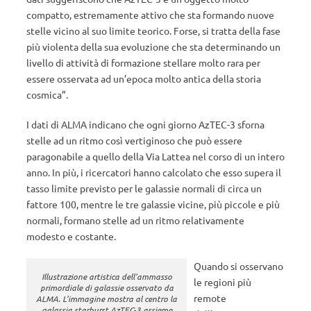
compatto, estremamente attivo che sta formando nuove
stelle vicino al suo limite teorico. Forse, si tratta della fase
più violenta della sua evoluzione che sta determinando un
livello di attività di formazione stellare molto rara per
essere osservata ad un’epoca molto antica della storia
cosmica”.
I dati di ALMA indicano che ogni giorno AzTEC-3 sforna
stelle ad un ritmo così vertiginoso che può essere
paragonabile a quello della Via Lattea nel corso di un intero
anno. In più, i ricercatori hanno calcolato che esso supera il
tasso limite previsto per le galassie normali di circa un
fattore 100, mentre le tre galassie vicine, più piccole e più
normali, formano stelle ad un ritmo relativamente
modesto e costante.
Quando si osservano
Illustrazione artistica dell’ammasso
le regioni più
primordiale di galassie osservato da
remote
ALMA. L’immagine mostra al centro la
galassia starburst AzTEC-3 assieme