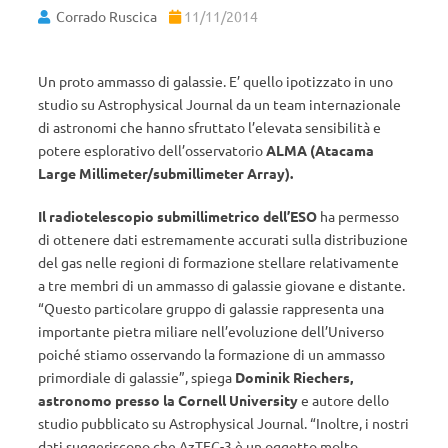
Corrado Ruscica
11/11/2014
Un proto ammasso di galassie. E’ quello ipotizzato in uno
studio su Astrophysical Journal da un team internazionale
di astronomi che hanno sfruttato l’elevata sensibilità e
potere esplorativo dell’osservatorio
ALMA (Atacama
Large Millimeter/submillimeter Array).
Il radiotelescopio submillimetrico dell’ESO
ha permesso
di ottenere dati estremamente accurati sulla distribuzione
del gas nelle regioni di formazione stellare relativamente
a tre membri di un ammasso di galassie giovane e distante.
“Questo particolare gruppo di galassie rappresenta una
importante pietra miliare nell’evoluzione dell’Universo
poiché stiamo osservando la formazione di un ammasso
primordiale di galassie”, spiega
Dominik Riechers,
astronomo presso la Cornell University
e autore dello
studio pubblicato su Astrophysical Journal. “Inoltre, i nostri
dati suggeriscono che AzTEC-3 è un oggetto molto