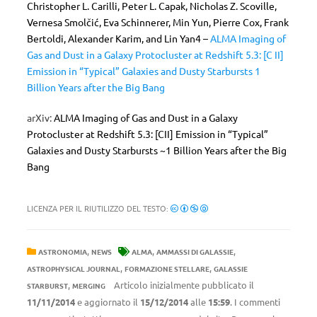
Christopher L. Carilli
, Peter L. Capak
, Nicholas Z. Scoville
,
Vernesa Smolčić
, Eva Schinnerer
, Min Yun
, Pierre Cox
, Frank
Bertoldi
, Alexander Karim
, and Lin Yan
4 –
ALMA Imaging of
Gas and Dust in a Galaxy Protocluster at Redshift 5.3: [C II]
Emission in “Typical” Galaxies and Dusty Starbursts 1
Billion Years after the Big Bang
arXiv:
ALMA Imaging of Gas and Dust in a Galaxy
Protocluster at Redshift 5.3: [CII] Emission in “Typical”
Galaxies and Dusty Starbursts ~1 Billion Years after the Big
Bang
LICENZA PER IL RIUTILIZZO DEL TESTO:
,
,
,
ASTRONOMIA
NEWS
ALMA
AMMASSI DI GALASSIE
,
,
ASTROPHYSICAL JOURNAL
FORMAZIONE STELLARE
GALASSIE
,
Articolo inizialmente pubblicato il
STARBURST
MERGING
11/11/2014
e aggiornato il
15/12/2014
alle
15:59
. I commenti