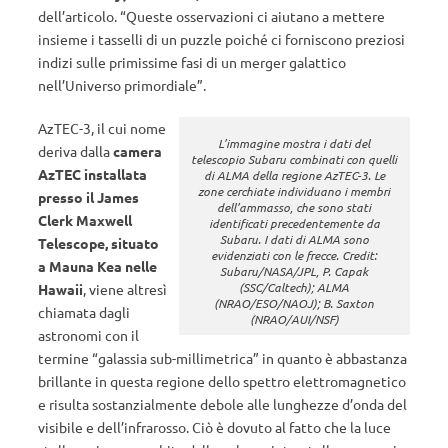
dell’articolo. “Queste osservazioni ci aiutano a mettere
insieme i tasselli di un puzzle poiché ci forniscono preziosi
indizi sulle primissime fasi di un merger galattico
nell’Universo primordiale”.
AzTEC-3, il cui nome
L’immagine mostra i dati del
deriva dalla
camera
telescopio Subaru combinati con quelli
AzTEC installata
di ALMA della regione AzTEC-3. Le
zone cerchiate individuano i membri
presso il James
dell’ammasso, che sono stati
Clerk Maxwell
identificati precedentemente da
Subaru. I dati di ALMA sono
Telescope, situato
evidenziati con le frecce. Credit:
a Mauna Kea nelle
Subaru/NASA/JPL, P. Capak
(SSC/Caltech); ALMA
Hawaii
, viene altresì
(NRAO/ESO/NAOJ); B. Saxton
chiamata dagli
(NRAO/AUI/NSF)
astronomi con il
termine “galassia sub-millimetrica” in quanto è abbastanza
brillante in questa regione dello spettro elettromagnetico
e risulta sostanzialmente debole alle lunghezze d’onda del
visibile e dell’infrarosso. Ciò è dovuto al fatto che la luce