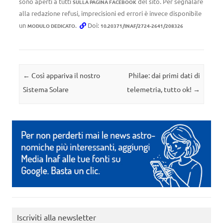
sono aperti a tutti
del sito. Per segnalare
SULLA PAGINA FACEBOOK
alla redazione refusi, imprecisioni ed errori è invece disponibile
un
.
Doi:
MODULO DEDICATO
10.20371/INAF/2724-2641/208326
Navigazione articolo
←
Così appariva il nostro
Philae: dai primi dati di
Sistema Solare
telemetria, tutto ok!
→
Iscriviti alla newsletter