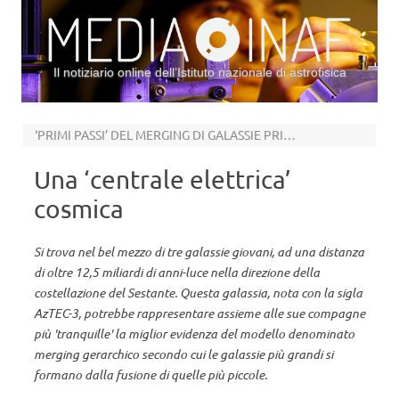
Il notiziario online dell’Istituto nazionale di astrofisica
Vai al contenuto
‘PRIMI PASSI’ DEL MERGING DI GALASSIE PRIMORDIALI
Una ‘centrale elettrica’
cosmica
Si trova nel bel mezzo di tre galassie giovani, ad una distanza
di oltre 12,5 miliardi di anni-luce nella direzione della
costellazione del Sestante. Questa galassia, nota con la sigla
AzTEC-3, potrebbe rappresentare assieme alle sue compagne
più 'tranquille' la miglior evidenza del modello denominato
merging gerarchico secondo cui le galassie più grandi si
formano dalla fusione di quelle più piccole.