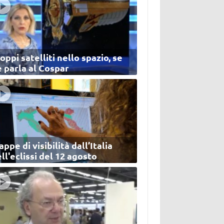
oppi satelliti nello spazio, se
 parla al Cospar
ppe di visibilità dall’Italia
ll'eclissi del 12 agosto