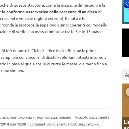
tiche di queste strutture, come la massa, le dimensioni e la
re
la conferma osservativa della presenza di un disco di
crescente verso le regioni esterne). Il moto e le
circonda la protostella appaiono quindi coerenti col modello
zione di stelle con massa compresa tra le 5 e le 13 masse
 ALMA durante il Ciclo 0 – dice Maite Beltran la prima
esempi più convincenti di dischi kepleriani rotanti intorno a
rio in base al quale stelle di tutte le masse, o almeno fino a
cesso simile».
A
,
,
,
,
,
Articolo inizialmente
A
ESO
INAF
OA ARCETRI
PROTOSTELLE
SUBARU
L’
/2014
alle
15:59
. I commenti sono aperti a tutti
SULLA PAGINA
ag