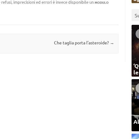
 refusi, imprecisioni ed errori è invece disponibile un
MODULO
S
Che taglia porta l’asteroide?
→
‘Q
l
Al