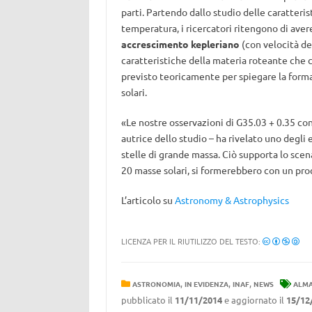
parti. Partendo dallo studio delle caratteris
temperatura, i ricercatori ritengono di ave
accrescimento kepleriano
(con velocità de
caratteristiche della materia roteante che 
previsto teoricamente per spiegare la forma
solari.
«Le nostre osservazioni di G35.03 + 0.35 con
autrice dello studio – ha rivelato uno degli 
stelle di grande massa. Ciò supporta lo scena
20 masse solari, si formerebbero con un pro
L’articolo su
Astronomy & Astrophysics
LICENZA PER IL RIUTILIZZO DEL TESTO:
,
,
,
ASTRONOMIA
IN EVIDENZA
INAF
NEWS
ALM
pubblicato il
11/11/2014
e aggiornato il
15/12