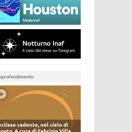
pprofondimento
eclisse cadente, nel cielo di
osto. A cura di Fabrizio Villa