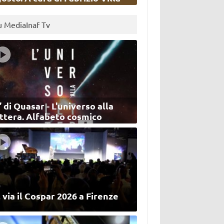
u MediaInaf Tv
’ di Quasar - L'universo alla
ettera. Alfabeto cosmico
 via il Cospar 2026 a Firenze