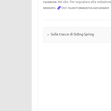
del sito. Per segnalare alla redazione
FACEBOOK
.
Doi:
DEDICATO
10.20371/INAF/2724-2641/206839
Navigazione articolo
←
Sulle tracce di Siding Spring