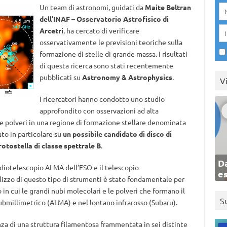
Un team di astronomi, guidati da
Maite Beltran
dell’INAF – Osservatorio Astrofisico di
Arcetri
, ha cercato di verificare
osservativamente le previsioni teoriche sulla
formazione di stelle di grande massa. I risultati
di questa ricerca sono stati recentemente
pubblicati su
Astronomy & Astrophysics
.
V
I ricercatori hanno condotto uno studio
approfondito con osservazioni ad alta
le polveri in una regione di formazione stellare denominata
ato in particolare su
un possibile candidato di disco di
tostella di classe spettrale B
.
Da
adiotelescopio ALMA dell’ESO e il telescopio
e
ilizzo di questo tipo di strumenti è stato fondamentale per
in cui le grandi nubi molecolari e le polveri che formano il
S
ubmillimetrico (ALMA) e nel lontano infrarosso (Subaru).
za di una struttura filamentosa frammentata in sei distinte