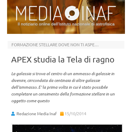
Il notiziario online dell’Istituto nazionale di astrofisica
Vai al contenuto
FORMAZIONE STELLARE DOVE NON TI ASPETTI
APEX studia la Tela di ragno
La galassia si trova al centro di un ammasso di galassie in
divenire, cirrcondata da centinaia di altre galassie
dell'ammasso. E' la prima volta in cui è stato possibile
completare un censimento della formazione stellare in un
oggetto come questo
Redazione Media Inaf
15/10/2014