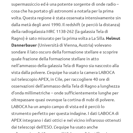
supermassiccio ed è una potente sorgente di onde radio –
cosa che ha portato gli astronomi a notarla per la prima
volta. Questa regione è stata osservata intensivamente sin
dalla metà degli anni 1990. Il redshift (e perciò la distanza)
della radiogalassia MRC 1138-262 (la galassia Tela di
Ragno) è sato misurato per la prima volta a La Silla.
Helmut
Dannerbauer
(Università di Vienna, Austria) volevano
sondare il lato oscuro della formazione stellare e scoprire
quale frazione della formazione stellare in atto
nell’ammasso della galassia Tela di Ragno sia nascosto alla
vista dalla polvere. L’equipe ha usato la camera LABOCA
sul telescopio APEX, in Cile, per raccogliere 40 ore di
osservazioni dell’ammasso della Tela di Ragno a lunghezza
d’onda millimetriche – onde sufficientemente lunghe per
oltrepassare quasi ovunque la cortina di nubi di polvere.
LABOCA ha un ampio campo di vista ed è perciò lo
strumento perfetto per questa indagine. I dati LABOCA di
APEX integrano i dati ottici e nel vicino infrarosso ottenuti
dai telescopi dell’ESO. L’equipe ha usato anche