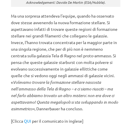
Acknowledgement: Davide De Martin (ESA/Hubble).
Ma una sorpresa attendeva l’equipe, quando ha osservato
dove stesse avvenendo la nuova formazione stellare. Si
aspettavano infatti di trovare queste regioni di formazione
stellare nei grandi filamenti che collegano le galassie.
Invece, l’hanno trovata concentrata per la maggior parte in
una singola regione, che per di più non è nemmeno
centrata sulla galassia Tela di Ragno nel proto-ammasso. Si
pensa che queste galassie starburst con molta polvere si
evolvano successivamente in galassie ellittiche come
quelle che si vedono oggi negli ammassi di galassie vicini.
«
Volevamo trovare la formazione stellare nascosta
nell’ammasso della Tela di Ragno – e ci siamo riusciti – ma
nel farlo abbiamo trovato un altro mistero: non era dove ci
aspettavamo! Questa megalopoli si sta sviluppando in modo
asimmetrico»
, Dannerbauer ha concluso.
[Clicca
QUI
per il comunicato in inglese]