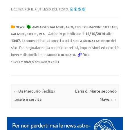
LICENZA PER IL RIUTILIZZO DEL TESTO:
,
,
,
,
NEWS
AMMASSI DI GALASSIE
APEX
ESO
FORMAZIONE STELLARE
,
,
Articolo pubblicato il
15/10/2014
alle
GALASSIE
STELLE
VLA
13:07
. I commenti sono aperti a tutti
del
SULLA PAGINA FACEBOOK
sito. Per segnalare alla redazione refusi, imprecisioni ed errori è
invece disponibile un
.
Doi:
MODULO DEDICATO
10.20371/INAF/2724-2641/157331
Navigazione articolo
←
Da Mercurio l’eclissi
L’aria di Marte secondo
lunare è servita
Maven
→