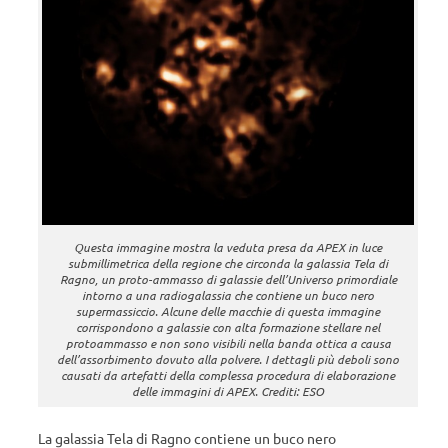
Questa immagine mostra la veduta presa da APEX in luce
submillimetrica della regione che circonda la galassia Tela di
Ragno, un proto-ammasso di galassie dell’Universo primordiale
intorno a una radiogalassia che contiene un buco nero
supermassiccio. Alcune delle macchie di questa immagine
corrispondono a galassie con alta formazione stellare nel
protoammasso e non sono visibili nella banda ottica a causa
dell’assorbimento dovuto alla polvere. I dettagli più deboli sono
causati da artefatti della complessa procedura di elaborazione
delle immagini di APEX. Crediti: ESO
La galassia Tela di Ragno contiene un buco nero