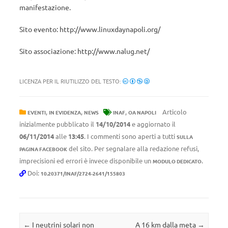
manifestazione.
Sito evento: http://www.linuxdaynapoli.org/
Sito associazione: http://www.nalug.net/
LICENZA PER IL RIUTILIZZO DEL TESTO:
,
,
,
Articolo
EVENTI
IN EVIDENZA
NEWS
INAF
OA NAPOLI
inizialmente pubblicato il
14/10/2014
e aggiornato il
06/11/2014
alle
13:45
. I commenti sono aperti a tutti
SULLA
del sito. Per segnalare alla redazione refusi,
PAGINA FACEBOOK
imprecisioni ed errori è invece disponibile un
.
MODULO DEDICATO
Doi:
10.20371/INAF/2724-2641/155803
Navigazione articolo
←
I neutrini solari non
A 16 km dalla meta
→