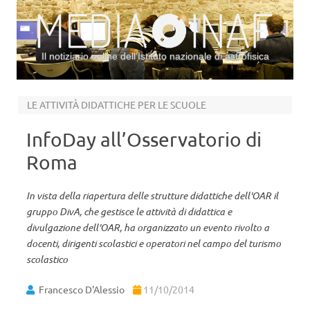
Il notiziario online dell’Istituto nazionale di astrofisica
Vai al contenuto
LE ATTIVITÀ DIDATTICHE PER LE SCUOLE
InfoDay all’Osservatorio di
Roma
In vista della riapertura delle strutture didattiche dell'OAR il
gruppo DivA, che gestisce le attività di didattica e
divulgazione dell'OAR, ha organizzato un evento rivolto a
docenti, dirigenti scolastici e operatori nel campo del turismo
scolastico
Francesco D'Alessio
11/10/2014