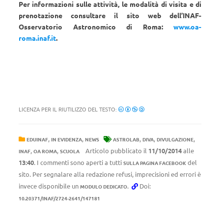
Per informazioni sulle attività, le modalità di visita e di
prenotazione consultare il sito web dell’INAF-
Osservatorio Astronomico di Roma:
www.oa-
roma.inaf.it
.
LICENZA PER IL RIUTILIZZO DEL TESTO:
,
,
,
,
,
EDUINAF
IN EVIDENZA
NEWS
ASTROLAB
DIVA
DIVULGAZIONE
,
,
Articolo pubblicato il
11/10/2014
alle
INAF
OA ROMA
SCUOLA
13:40
. I commenti sono aperti a tutti
del
SULLA PAGINA FACEBOOK
sito. Per segnalare alla redazione refusi, imprecisioni ed errori è
invece disponibile un
.
Doi:
MODULO DEDICATO
10.20371/INAF/2724-2641/147181