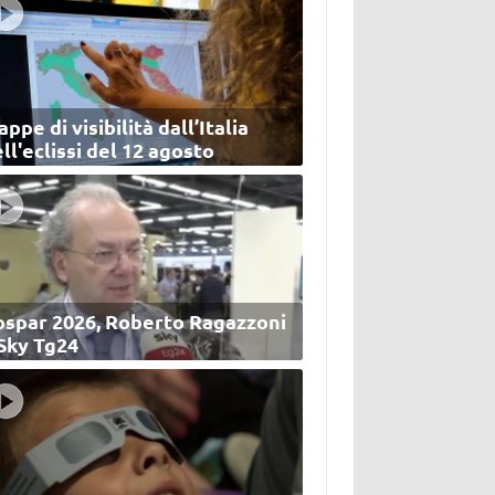
ppe di visibilità dall’Italia
ll'eclissi del 12 agosto
ospar 2026, Roberto Ragazzoni
 Sky Tg24