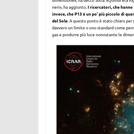
dimensione», ha detto Soria. «Quindi era log
neri», ha aggiunto.
I ricercatori, che hanno
invece, che P13 è un po’ più piccolo di qu
del Sole
. A questo punto è stato chiaro per 
davvero un limite o uno standard come pen
gas e produrre più luce nonostante le dimens