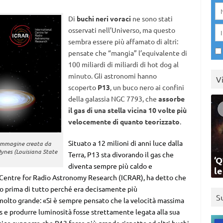
Di
buchi neri voraci
ne sono stati
osservati nell’Universo, ma questo
sembra essere più affamato di altri:
pensate che “mangia” l’equivalente di
100 miliardi di miliardi di hot dog al
minuto. Gli astronomi hanno
V
scoperto
P13
, un buco nero ai confini
della galassia NGC 7793, che
assorbe
il gas di una stella vicina 10 volte più
velocemente di quanto teorizzato
.
Situato a 12 milioni di anni luce dalla
 immagine creata da
ynes (Louisiana State
Terra, P13 sta divorando il gas che
‘Q
diventa sempre più caldo e
l
l Centre for Radio Astronomy Research (ICRAR), ha detto che
ro prima di tutto perché era decisamente più
S
molto grande: «Si è sempre pensato che la velocità massima
s e produrre luminosità fosse strettamente legata alla sua