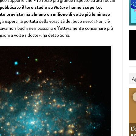
ico supporre che P13 fosse più grande rispetto ad altri buchi
 pubblicato il loro studio su
Nature
, hanno scoperto,
anto previsto ma almeno un milione di volte più luminoso
gli esperti la portata della voracità del buco nero: «Non c’è
savamo: i buchi neri possono effettivamente consumare più
ioni a volte ridotte», ha detto Soria.
A
L’
ag