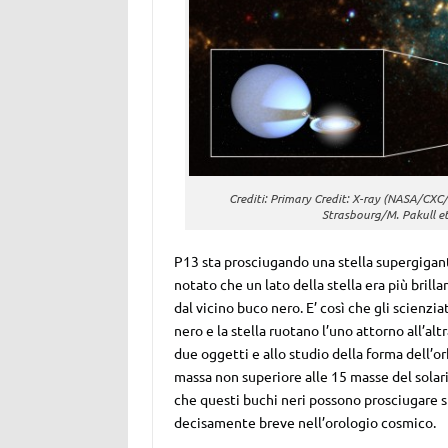
Crediti: Primary Credit: X-ray (NASA/CXC
Strasbourg/M. Pakull 
P13 sta prosciugando una stella supergigant
notato che un lato della stella era più brill
dal vicino buco nero. E’ così che gli scienz
nero e la stella ruotano l’uno attorno all’alt
due oggetti e allo studio della forma dell’o
massa non superiore alle 15 masse del solari»
che questi buchi neri possono prosciugare s
decisamente breve nell’orologio cosmico.