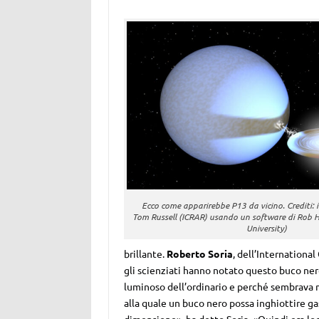
Ecco come apparirebbe P13 da vicino. Crediti:
Tom Russell (ICRAR) usando un software di Rob H
University)
brillante.
Roberto Soria
, dell’Internationa
gli scienziati hanno notato questo buco ne
luminoso dell’ordinario e perché sembrava 
alla quale un buco nero possa inghiottire ga