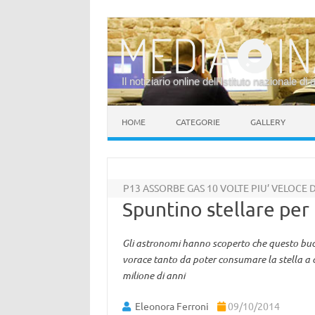
Il notiziario online dell’Istituto nazionale di 
Vai al contenuto
HOME
CATEGORIE
GALLERY
P13 ASSORBE GAS 10 VOLTE PIU’ VELOCE 
Spuntino stellare per
Gli astronomi hanno scoperto che questo buco
vorace tanto da poter consumare la stella a cu
milione di anni
Eleonora Ferroni
09/10/2014