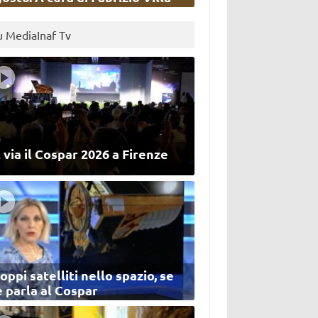
u MediaInaf Tv
 via il Cospar 2026 a Firenze
oppi satelliti nello spazio, se
 parla al Cospar