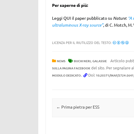
Per saperne di più:
Leggi QUI il paper pubblicato su
Nature
:
“A 
ultraluminous X-ray source”
, di C. Motch, M. 
LICENZA PER IL RIUTILIZZO DEL TESTO:
,
Articolo pubb
NEWS
BUCHI NERI
GALASSIE
del sito. Per segnalare al
SULLA PAGINA FACEBOOK
.
Doi:
MODULO DEDICATO
10.20371/INAF/2724-264
Navigazione articolo
←
Prima pietra per ESS