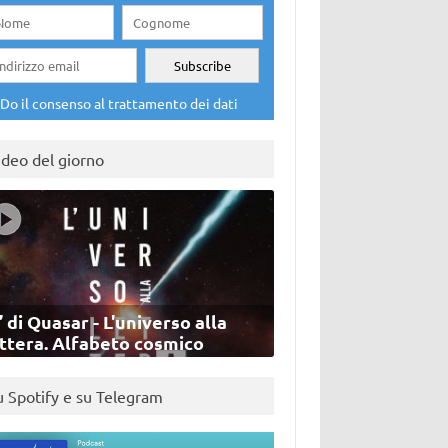
Do il consenso al trattamento dei dati
ideo del giorno
’ di Quasar - L'universo alla
ettera. Alfabeto cosmico
u Spotify e su Telegram