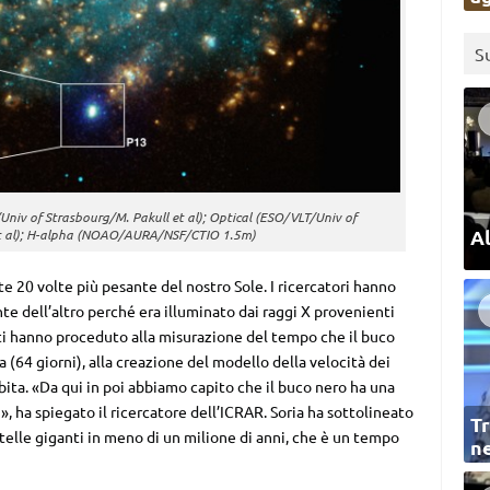
S
/Univ of Strasbourg/M. Pakull et al); Optical (ESO/VLT/Univ of
Al
et al); H-alpha (NOAO/AURA/NSF/CTIO 1.5m)
e 20 volte più pesante del nostro Sole. I ricercatori hanno
ante dell’altro perché era illuminato dai raggi X provenienti
iati hanno proceduto alla misurazione del tempo che il buco
ra (64 giorni), alla creazione del modello della velocità dei
rbita. «Da qui in poi abbiamo capito che il buco nero ha una
, ha spiegato il ricercatore dell’ICRAR. Soria ha sottolineato
Tr
telle giganti in meno di un milione di anni, che è un tempo
ne