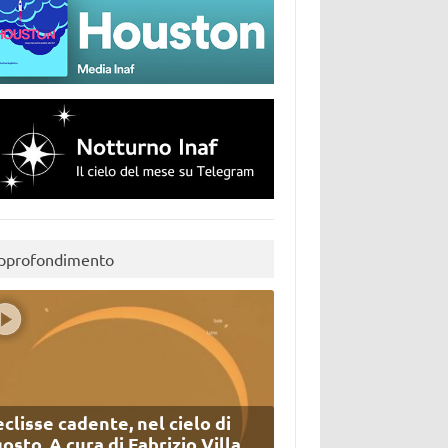
pprofondimento
eclisse cadente, nel cielo di
osto. A cura di Fabrizio Villa