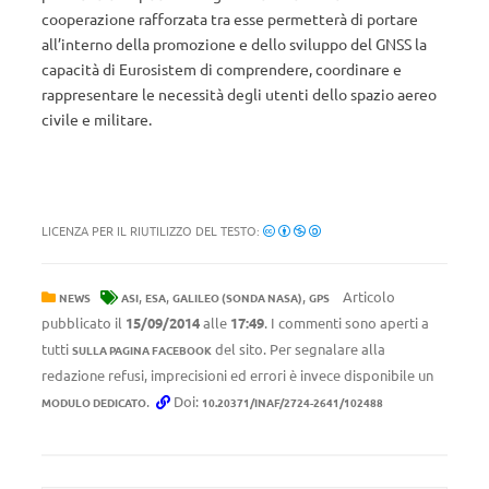
cooperazione rafforzata tra esse permetterà di portare
all’interno della promozione e dello sviluppo del GNSS la
capacità di Eurosistem di comprendere, coordinare e
rappresentare le necessità degli utenti dello spazio aereo
civile e militare.
LICENZA PER IL RIUTILIZZO DEL TESTO:
,
,
,
Articolo
NEWS
ASI
ESA
GALILEO (SONDA NASA)
GPS
pubblicato il
15/09/2014
alle
17:49
. I commenti sono aperti a
tutti
del sito. Per segnalare alla
SULLA PAGINA FACEBOOK
redazione refusi, imprecisioni ed errori è invece disponibile un
.
Doi:
MODULO DEDICATO
10.20371/INAF/2724-2641/102488