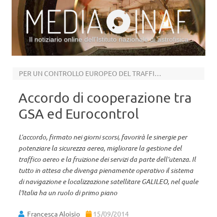
Il notiziario online dell’Istituto nazionale di astrofisica
Vai al contenuto
PER UN CONTROLLO EUROPEO DEL TRAFFICO AEREO
Accordo di cooperazione tra
GSA ed Eurocontrol
L’accordo, firmato nei giorni scorsi, favorirà le sinergie per
potenziare la sicurezza aerea, migliorare la gestione del
traffico aereo e la fruizione dei servizi da parte dell’utenza. Il
tutto in attesa che divenga pienamente operativo il sistema
di navigazione e localizzazione satellitare GALILEO, nel quale
l'Italia ha un ruolo di primo piano
Francesca Aloisio
15/09/2014