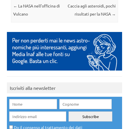
Navigazione articolo
←
La NASA nell’officina di
Caccia agli asteroidi, pochi
Vulcano
risultati per la NASA
→
Iscriviti alla newsletter
Do il consenso al trattamento dei dati