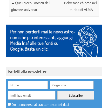
Navigazione articolo
←
Quei piccoli mostri del
Polverose chiome nel
giovane universo
mirino di ALMA
→
Iscriviti alla newsletter
Do il consenso al trattamento dei dati