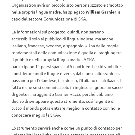
Organisation avrà un piccolo sito personalizzato e tradotto
nella propria lingua madre, ha spiegato
William Garnier
, a
capo del settore Comunicazione di SKA.
Le informazioni sul progetto, quindi, non saranno
accessibili solo al pubblico di lingua inglese, ma anche
italiano, francese, svedese, e spagnolo. «Una delle regole
fondamentali della comunicazione è quella di raggiungere
il pubblico nella propria lingua madre. A SKA
partecipano 11 paesi sparsi sui 5 continenti e ciò vuol dire
considerare molte lingue diverse, dal cinese allo svedese,
passando per l’olandese, il tedesco, l’italiano e l’afrikaans. Il
fatto è che se si comunica solo in inglese si ignora un sacco
di gente», ha aggiunto Garnier. «Ecco perché abbiamo
deciso di sviluppare questo strumento, così la gente di
tutto il mondo potrà entrare meglio in contatto con noi e
conoscere meglio la SKA».
Lo strumento servirà anche come un punto di contatto per
i giornalisti locali che vogliono entrare in contatto con gli