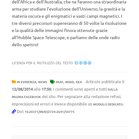
dell’Africa e dell’Australia, che ne faranno una straordinaria
arma per studiare l’evoluzione dell’Universo, la gravità e la
materia oscura e gli enigmatici e vasti campi magnetici. I
tre diversi precursori supereranno di 50 volte la risoluzione
e la qualità delle immagini finora ottenute grazie
all’Hubble Space Telescope, e parliamo delle onde radio
dello spettro!
LICENZA PER IL RIUTILIZZO DEL TESTO:
,
,
,
Articolo pubblicato il
IN EVIDENZA
NEWS
INAF
INDIA
SKA
12/08/2014
alle
17:50
. I commenti sono aperti a tutti
SULLA
del sito. Per segnalare alla redazione refusi,
PAGINA FACEBOOK
imprecisioni ed errori è invece disponibile un
.
MODULO DEDICATO
Doi:
10.20371/INAF/2724-2641/50775