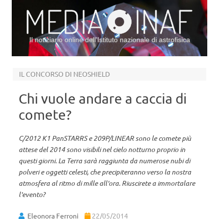
Il notiziario online dell’Istituto nazionale di astrofisica
Vai al contenuto
IL CONCORSO DI NEOSHIELD
Chi vuole andare a caccia di
comete?
C/2012 K1 PanSTARRS e 209P/LINEAR sono le comete più
attese del 2014 sono visibili nel cielo notturno proprio in
questi giorni. La Terra sarà raggiunta da numerose nubi di
polveri e oggetti celesti, che precipiteranno verso la nostra
atmosfera al ritmo di mille all'ora. Riuscirete a immortalare
l'evento?
Eleonora Ferroni
22/05/2014