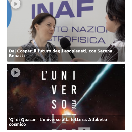
Dal Cospar: il futuro degli esopianeti, con Serena
Benatti
‘Q’ di Quasar - L'universo alla lettera. Alfabeto
cosmico