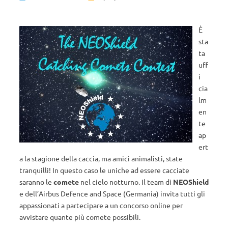
È
sta
ta
uff
i
cia
lm
en
te
ap
ert
a la stagione della caccia, ma amici animalisti, state
tranquilli! In questo caso le uniche ad essere cacciate
saranno le
comete
nel cielo notturno. Il team di
NEOShield
e dell’Airbus Defence and Space (Germania) invita tutti gli
appassionati a partecipare a un concorso online per
avvistare quante più comete possibili.