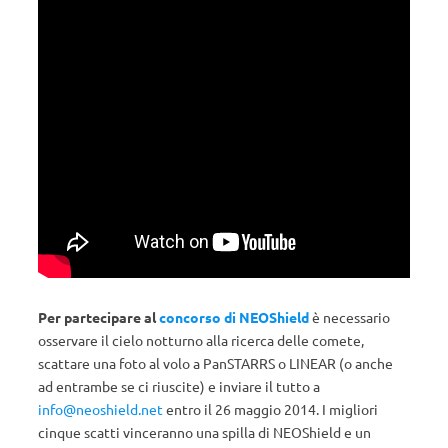
Per partecipare al
concorso di NEOShield
è necessario
osservare il cielo notturno alla ricerca delle comete,
scattare una foto al volo a PanSTARRS o LINEAR (o anche
ad entrambe se ci riuscite) e inviare il tutto a
info@neoshield.net
entro il 26 maggio 2014. I migliori
cinque scatti vinceranno una spilla di NEOShield e un