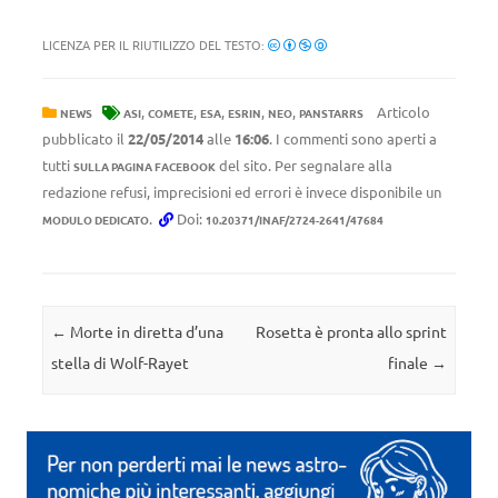
LICENZA PER IL RIUTILIZZO DEL TESTO:
,
,
,
,
,
Articolo
NEWS
ASI
COMETE
ESA
ESRIN
NEO
PANSTARRS
pubblicato il
22/05/2014
alle
16:06
. I commenti sono aperti a
tutti
del sito. Per segnalare alla
SULLA PAGINA FACEBOOK
redazione refusi, imprecisioni ed errori è invece disponibile un
.
Doi:
MODULO DEDICATO
10.20371/INAF/2724-2641/47684
Navigazione articolo
←
Morte in diretta d’una
Rosetta è pronta allo sprint
stella di Wolf-Rayet
finale
→