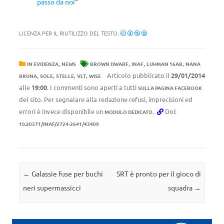
passo da noi
“
LICENZA PER IL RIUTILIZZO DEL TESTO:
,
,
,
,
IN EVIDENZA
NEWS
BROWN DWARF
INAF
LUHMAN 16AB
NANA
,
,
,
,
Articolo pubblicato il
29/01/2014
BRUNA
SOLE
STELLE
VLT
WISE
alle
19:00
. I commenti sono aperti a tutti
SULLA PAGINA FACEBOOK
del sito. Per segnalare alla redazione refusi, imprecisioni ed
errori è invece disponibile un
.
Doi:
MODULO DEDICATO
10.20371/INAF/2724-2641/43409
Navigazione articolo
←
Galassie fuse per buchi
SRT è pronto per il gioco di
neri supermassicci
squadra
→