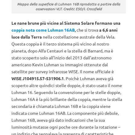
Mappa della superficie di Luhman 16B riprodotta a partire dalla
osservazioni VLT. Crediti: ESO/I. Crossfield
Le nane brune più vicine al Sistema Solare formano una
coppia nota come Luhman 16AB
,
che si trova
a 6,6 anni
luce dalla Terra
nella costellazione australe della Vela.
Questa coppia è il terzo sistema più vicino al nostro
pianeta, dopo Alfa Centauri e la stella di Barnard, ma è
stato scoperto solo all’inizio del 2013 dall’astronomo
americano Kevin Luhman su immagini ottenute dal
satellite per survey infrarosse WISE. Il nome ufficiale è
WISE J104915.57-531906.1
. Poichè Luhman aveva già
scoperto altre quindici stelle doppie, è stato usato il nome
Luhman 16. Seguendo la convenzione per le stelle doppie,
Luhman 16A è la più brillante della coppia, mentre la stella
secondaria è chiamata Luhman 16B e la coppia viene
indicata come Luhman 16AB. La componente più debole,
Luhman 16B, aveva già dato indicazioni che la sua
luminosità mutasse ogni poche ore durante la rotazione –
un indizio che segnalava la presenza di caratteristiche