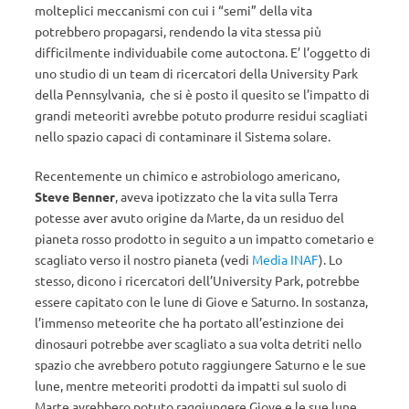
molteplici meccanismi con cui i “semi” della vita
potrebbero propagarsi, rendendo la vita stessa più
difficilmente individuabile come autoctona. E’ l’oggetto di
uno studio di un team di ricercatori della University Park
della Pennsylvania, che si è posto il quesito se l’impatto di
grandi meteoriti avrebbe potuto produrre residui scagliati
nello spazio capaci di contaminare il Sistema solare.
Recentemente un chimico e astrobiologo americano,
Steve Benner
, aveva ipotizzato che la vita sulla Terra
potesse aver avuto origine da Marte, da un residuo del
pianeta rosso prodotto in seguito a un impatto cometario e
scagliato verso il nostro pianeta (vedi
Media INAF
). Lo
stesso, dicono i ricercatori dell’University Park, potrebbe
essere capitato con le lune di Giove e Saturno. In sostanza,
l’immenso meteorite che ha portato all’estinzione dei
dinosauri potrebbe aver scagliato a sua volta detriti nello
spazio che avrebbero potuto raggiungere Saturno e le sue
lune, mentre meteoriti prodotti da impatti sul suolo di
Marte avrebbero potuto raggiungere Giove e le sue lune.