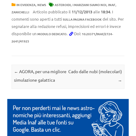
,
,
,
,
IN EVIDENZA
NEWS
ASTEROIDI
I MARZIANI SIAMO NOI
INAF
Articolo pubblicato il
11/12/2013
alle
18:34
. I
ZANICHELLI
commenti sono aperti a tutti
del sito. Per
SULLA PAGINA FACEBOOK
segnalare alla redazione refusi, imprecisioni ed errori è invece
disponibile un
.
Doi:
MODULO DEDICATO
10.20371/INAF/2724-
2641/41925
Navigazione articolo
←
AGORA, per una migliore
Cado dalle nubi (molecolari)
simulazione galattica
→