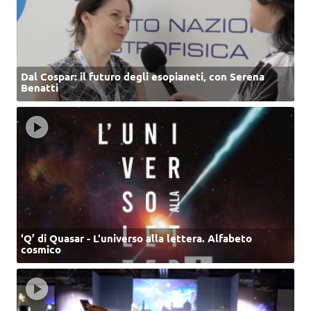
Dal Cospar: il futuro degli esopianeti, con Serena
Benatti
‘Q’ di Quasar - L'universo alla lettera. Alfabeto
cosmico