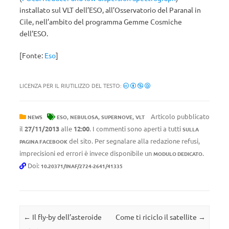
installato sul VLT dell’ESO, all’Osservatorio del Paranal in
Cile, nell’ambito del programma Gemme Cosmiche
dell’ESO.
[Fonte:
Eso
]
LICENZA PER IL RIUTILIZZO DEL TESTO:
,
,
,
Articolo pubblicato
NEWS
ESO
NEBULOSA
SUPERNOVE
VLT
il
27/11/2013
alle
12:00
. I commenti sono aperti a tutti
SULLA
del sito. Per segnalare alla redazione refusi,
PAGINA FACEBOOK
imprecisioni ed errori è invece disponibile un
.
MODULO DEDICATO
Doi:
10.20371/INAF/2724-2641/41335
Navigazione articolo
←
Il fly-by dell’asteroide
Come ti riciclo il satellite
→