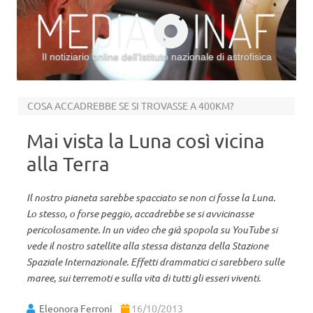
Il notiziario online dell’Istituto nazionale di astrofisica
Vai al contenuto
COSA ACCADREBBE SE SI TROVASSE A 400KM?
Mai vista la Luna così vicina
alla Terra
Il nostro pianeta sarebbe spacciato se non ci fosse la Luna.
Lo stesso, o forse peggio, accadrebbe se si avvicinasse
pericolosamente. In un video che già spopola su YouTube si
vede il nostro satellite alla stessa distanza della Stazione
Spaziale Internazionale. Effetti drammatici ci sarebbero sulle
maree, sui terremoti e sulla vita di tutti gli esseri viventi.
Eleonora Ferroni
16/10/2013