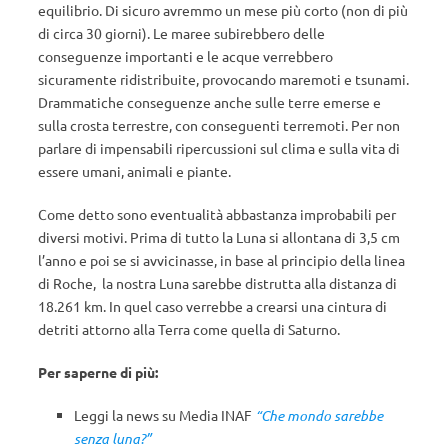
equilibrio. Di sicuro avremmo un mese più corto (non di più
di circa 30 giorni). Le maree subirebbero delle
conseguenze importanti e le acque verrebbero
sicuramente ridistribuite, provocando maremoti e tsunami.
Drammatiche conseguenze anche sulle terre emerse e
sulla crosta terrestre, con conseguenti terremoti. Per non
parlare di impensabili ripercussioni sul clima e sulla vita di
essere umani, animali e piante.
Come detto sono eventualità abbastanza improbabili per
diversi motivi. Prima di tutto la Luna si allontana di 3,5 cm
l’anno e poi se si avvicinasse, in base al principio della linea
di Roche, la nostra Luna sarebbe distrutta alla distanza di
18.261 km. In quel caso verrebbe a crearsi una cintura di
detriti attorno alla Terra come quella di Saturno.
Per saperne di più:
Leggi la news su Media INAF
“Che mondo sarebbe
senza luna?”