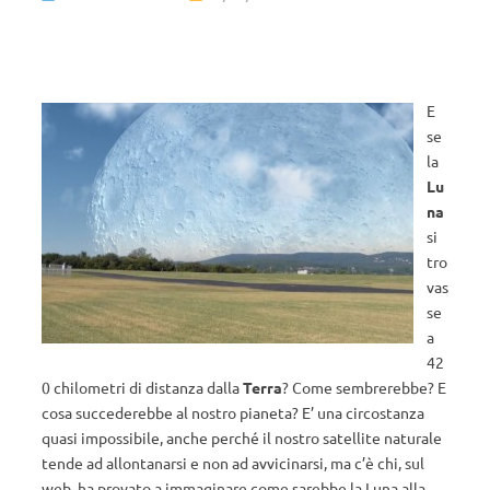
E
se
la
Lu
na
si
tro
vas
se
a
42
0 chilometri di distanza dalla
Terra
? Come sembrerebbe? E
cosa succederebbe al nostro pianeta? E’ una circostanza
quasi impossibile, anche perché il nostro satellite naturale
tende ad allontanarsi e non ad avvicinarsi, ma c’è chi, sul
web, ha provato a immaginare come sarebbe la Luna alla