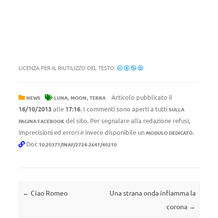
LICENZA PER IL RIUTILIZZO DEL TESTO:
,
,
Articolo pubblicato il
NEWS
LUNA
MOON
TERRA
16/10/2013
alle
17:16
. I commenti sono aperti a tutti
SULLA
del sito. Per segnalare alla redazione refusi,
PAGINA FACEBOOK
imprecisioni ed errori è invece disponibile un
.
MODULO DEDICATO
Doi:
10.20371/INAF/2724-2641/40210
Navigazione articolo
←
Ciao Romeo
Una strana onda infiamma la
corona
→