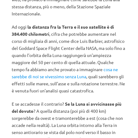
stessa distanza, più o meno, della Stazione Spaziale
Internazionale.
Ad oggi
la distanza fra la Terra e il suo satellite è di
384.400 chilometri
, cifra che potrebbe aumentare nel
corso di migliaia di anni, come dice Luis Barbier, astrofisico
del Goddard Space Flight Center della NASA, ma solo fino a
quando l’orbita della Luna raggiungerà un’ampiezza
maggiore del 50 per cento di quella attuale. Qualche
tempo fa abbiamo anche provato a immaginare
cosa ne
sarebbe di noi se vivessimo senza Luna
, quali sarebbero gli
effetti sulle maree, sull’asse e sulla rotazione terrestre. Ne
è venuta fuori un’analisi quasi catastrofica.
E se accadesse il contrario?
Se la Luna si avvicinasse più
del dovuto
? A quella distanza (poi più di 400 km)
sorgerebbe da ovest e tramonterebbe a est (cosa che non
accade nella realtà). La Luna orbita intorno alla Terra in
senso antiorario se vista dal polo nord verso il basso in