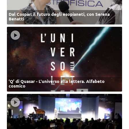
Dal Cospar: il futuro degli esopianeti, con Serena
Benatti
‘Q’ di Quasar - L'universo alla lettera. Alfabeto
cosmico