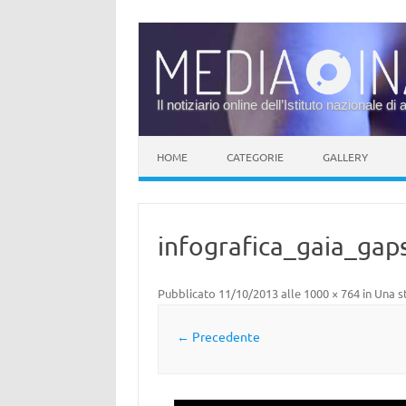
Il notiziario online dell’Istituto nazionale di 
Vai al contenuto
HOME
CATEGORIE
GALLERY
infografica_gaia_gap
Pubblicato
11/10/2013
alle
1000 × 764
in
Una s
← Precedente