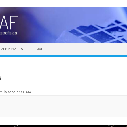
astrofisica
MEDIAINAF TV
INAF
s
tella nana per GAIA
.