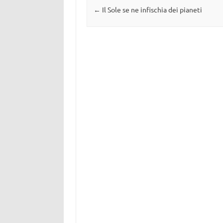
Navigazione articolo
←
Il Sole se ne infischia dei pianeti