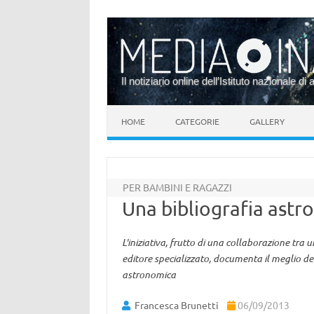
Il notiziario online dell’Istituto nazionale di 
Vai al contenuto
HOME
CATEGORIE
GALLERY
PER BAMBINI E RAGAZZI
Una bibliografia ast
L'iniziativa, frutto di una collaborazione tra u
editore specializzato, documenta il meglio d
astronomica
Francesca Brunetti
06/09/2013