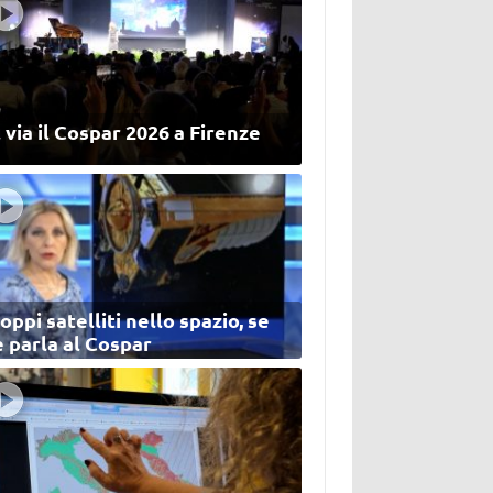
 via il Cospar 2026 a Firenze
oppi satelliti nello spazio, se
 parla al Cospar