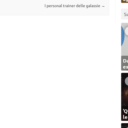
I personal trainer delle galassie
→
S
Da
e
‘Q
l