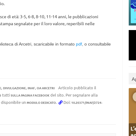
io.
ce di età: 3-5, 6-8, 8-10, 11-14 anni, le pubblicazioni
ampa segnalate per il loro valore, reperibili nelle
blioteca di Arcetri, scaricabile in formato
pdf
, o consultabile
A
,
,
,
Articolo pubblicato il
E
DIVULGAZIONE
INAF
OA ARCETRI
a tutti
del sito. Per segnalare alla
SULLA PAGINA FACEBOOK
e disponibile un
.
Doi:
MODULO DEDICATO
10.20371/INAF/2724-
L’
ag