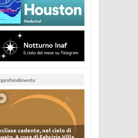
pprofondimento
eclisse cadente, nel cielo di
osto. A cura di Fabrizio Villa