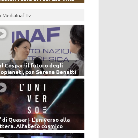
u MediaInaf Tv
l Cospar: il futuro degli
sopianeti, con Serena Benatti
’ di Quasar - L'universo alla
ettera. Alfabeto cosmico