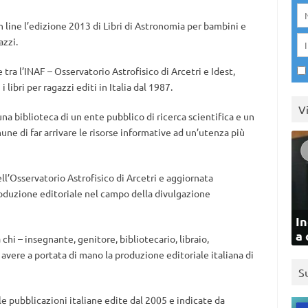
n line l’edizione 2013 di Libri di Astronomia per bambini e
azzi.
 tra l’INAF – Osservatorio Astrofisico di Arcetri e Idest,
i i libri per ragazzi editi in Italia dal 1987.
V
una biblioteca di un ente pubblico di ricerca scientifica e un
une di far arrivare le risorse informative ad un’utenza più
ell’Osservatorio Astrofisico di Arcetri e aggiornata
duzione editoriale nel campo della divulgazione
In
a 
hi – insegnante, genitore, bibliotecario, libraio,
avere a portata di mano la produzione editoriale italiana di
S
le pubblicazioni italiane edite dal 2005 e indicate da