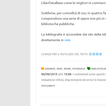
LiberDataBase come le migliori in commerc
Suddivise, per comodità di uso, in quattro fas
comprendono una serie di opere non più in st
biblioteche pubbliche.
La bibliografia è accessibie dal sito della bi
direttamente in
rete
LICENZA PER IL RIUTILIZZO DEL TESTO:
,
,
,
EDUINAF
INAF
NEWS
OUTREACH
BIBLIOTECH
06/09/2013
alle
15:08
. I commenti sono aperti 
redazione refusi, imprecisioni ed errori è invec
2641/38819