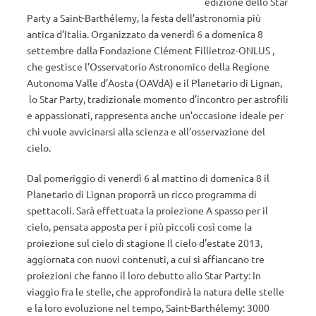
edizione dello Star
Party a Saint-Barthélemy, la festa dell’astronomia più
antica d’Italia. Organizzato da venerdì 6 a domenica 8
settembre dalla Fondazione Clément Fillietroz-ONLUS ,
che gestisce l’Osservatorio Astronomico della Regione
Autonoma Valle d’Aosta (OAVdA) e il Planetario di Lignan,
lo Star Party, tradizionale momento d’incontro per astrofili
e appassionati, rappresenta anche un’occasione ideale per
chi vuole avvicinarsi alla scienza e all’osservazione del
cielo.
Dal pomeriggio di venerdì 6 al mattino di domenica 8 il
Planetario di Lignan proporrà un ricco programma di
spettacoli. Sarà effettuata la proiezione A spasso per il
cielo, pensata apposta per i più piccoli così come la
proiezione sul cielo di stagione Il cielo d’estate 2013,
aggiornata con nuovi contenuti, a cui si affiancano tre
proiezioni che fanno il loro debutto allo Star Party: In
viaggio fra le stelle, che approfondirà la natura delle stelle
e la loro evoluzione nel tempo, Saint-Barthélemy: 3000