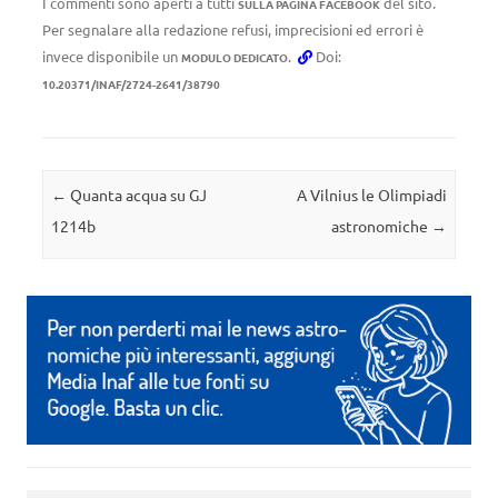
I commenti sono aperti a tutti
del sito.
SULLA PAGINA FACEBOOK
Per segnalare alla redazione refusi, imprecisioni ed errori è
invece disponibile un
.
Doi:
MODULO DEDICATO
10.20371/INAF/2724-2641/38790
Navigazione articolo
←
Quanta acqua su GJ
A Vilnius le Olimpiadi
1214b
astronomiche
→