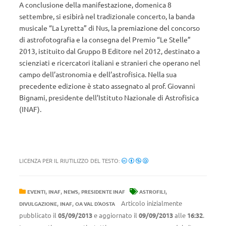
A conclusione della manifestazione, domenica 8
settembre, si esibirà nel tradizionale concerto, la banda
musicale “La Lyretta” di Nus, la premiazione del concorso
di astrofotografia e la consegna del Premio “Le Stelle”
2013, istituito dal Gruppo B Editore nel 2012, destinato a
scienziati e ricercatori italiani e stranieri che operano nel
campo dell’astronomia e dell’astrofisica. Nella sua
precedente edizione è stato assegnato al prof. Giovanni
Bignami, presidente dell’Istituto Nazionale di Astrofisica
(INAF).
LICENZA PER IL RIUTILIZZO DEL TESTO:
,
,
,
,
EVENTI
INAF
NEWS
PRESIDENTE INAF
ASTROFILI
,
,
Articolo inizialmente
DIVULGAZIONE
INAF
OA VAL D'AOSTA
pubblicato il
05/09/2013
e aggiornato il
09/09/2013
alle
16:32
.