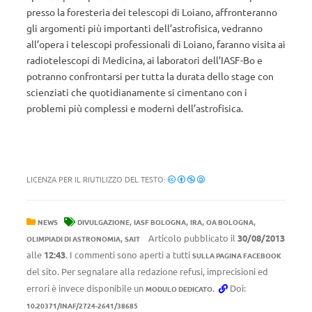
presso la foresteria dei telescopi di Loiano, affronteranno
gli argomenti più importanti dell’astrofisica, vedranno
all’opera i telescopi professionali di Loiano, faranno visita ai
radiotelescopi di Medicina, ai laboratori dell’IASF-Bo e
potranno confrontarsi per tutta la durata dello stage con
scienziati che quotidianamente si cimentano con i
problemi più complessi e moderni dell’astrofisica.
LICENZA PER IL RIUTILIZZO DEL TESTO:
,
,
,
,
NEWS
DIVULGAZIONE
IASF BOLOGNA
IRA
OA BOLOGNA
,
Articolo pubblicato il
30/08/2013
OLIMPIADI DI ASTRONOMIA
SAIT
alle
12:43
. I commenti sono aperti a tutti
SULLA PAGINA FACEBOOK
del sito. Per segnalare alla redazione refusi, imprecisioni ed
errori è invece disponibile un
.
Doi:
MODULO DEDICATO
10.20371/INAF/2724-2641/38685