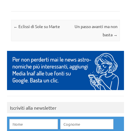
Navigazione articolo
←
Eclissi di Sole su Marte
Un passo avanti ma non
basta
→
Iscriviti alla newsletter