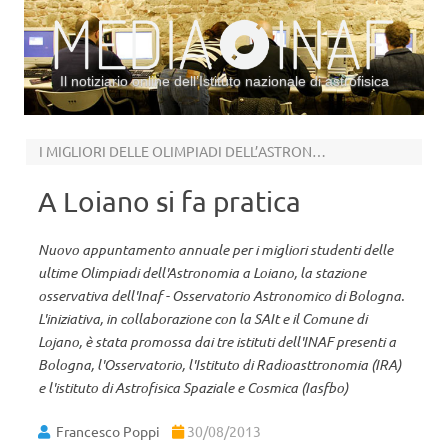
Il notiziario online dell’Istituto nazionale di astrofisica
Vai al contenuto
I MIGLIORI DELLE OLIMPIADI DELL’ASTRONOMIA
A Loiano si fa pratica
Nuovo appuntamento annuale per i migliori studenti delle
ultime Olimpiadi dell'Astronomia a Loiano, la stazione
osservativa dell'Inaf - Osservatorio Astronomico di Bologna.
L'iniziativa, in collaborazione con la SAIt e il Comune di
Lojano, è stata promossa dai tre istituti dell'INAF presenti a
Bologna, l'Osservatorio, l'Istituto di Radioasttronomia (IRA)
e l'istituto di Astrofisica Spaziale e Cosmica (Iasfbo)
Francesco Poppi
30/08/2013