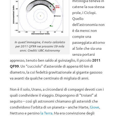
mitologia teneva in
catene la sua stessa
prole, i Ciclopi.
Quello
dell’astronomia non
è da meno: non
compie una
passeggiata attorno
In quest’immagine, il moto calcolato
per 2011 QF99 nei prossimi 59 mila
al Sole che sia una
anni. Crediti: UBC Astronomy
senza portarsi
appresso, tenuto ben saldo al guinzaglio, il piccolo
2011
QF99
. Un “cucciolo” d’asteroide di appena 60 km di
diametro, la cui fedeltà gravitazionale al gigante gassoso
va avanti da qualche centinaio di migliaia di anni.
Non è il solo, Urano, a circondarsi di compagni devoti con i
quali condividere il viaggio. Dispongono di “troiani” al
seguito – così gli astronomi chiamano gli asteroidi che
condividono l’orbita di un pianeta – anche Marte,
Giove
,
Nettuno e persino
la Terra
. Ma era convinzione degli