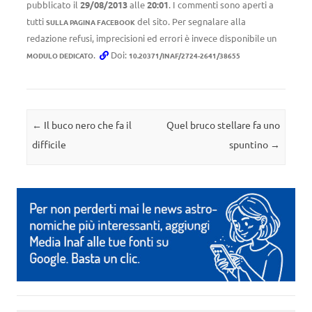
pubblicato il
29/08/2013
alle
20:01
. I commenti sono aperti a
tutti
del sito. Per segnalare alla
SULLA PAGINA FACEBOOK
redazione refusi, imprecisioni ed errori è invece disponibile un
.
Doi:
MODULO DEDICATO
10.20371/INAF/2724-2641/38655
Navigazione articolo
←
Il buco nero che fa il
Quel bruco stellare fa uno
difficile
spuntino
→