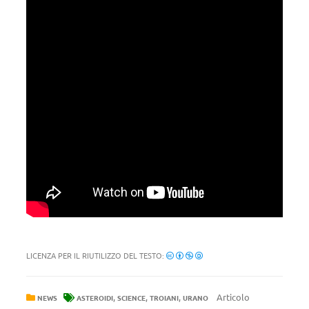
LICENZA PER IL RIUTILIZZO DEL TESTO:
,
,
,
Articolo
NEWS
ASTEROIDI
SCIENCE
TROIANI
URANO