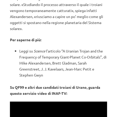
solare. «Studiando il processo attraverso il quale i troiani
vengono temporaneamente catturati», spiega infatti
Alexandersen, «riusciamo a capire un po’ meglio come gli
oggetti si spostano nella regione planetaria del Sistema
solare».
Per saperne di più:
Leggi su
Science
l’articolo “A Uranian Trojan and the
Frequency of Temporary Giant-Planet Co-Orbitals”, di
Mike Alexandersen, Brett Gladman, Sarah
Greenstreet, J. J. Kavelaars, Jean-Marc Petit e
Stephen Gwyn
Su QF99 e altri due candidati troiani di Urano, guarda
questo servizio video di INAF-TV: