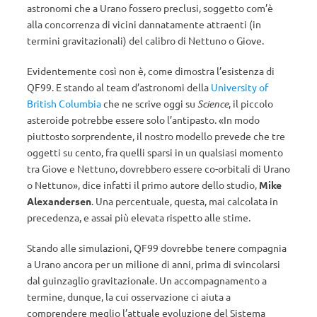
astronomi che a Urano fossero preclusi, soggetto com’è
alla concorrenza di vicini dannatamente attraenti (in
termini gravitazionali) del calibro di Nettuno o Giove.
Evidentemente così non è, come dimostra l’esistenza di
QF99. E stando al team d’astronomi della
University of
British Columbia
che ne scrive oggi su
Science
, il piccolo
asteroide potrebbe essere solo l’antipasto. «In modo
piuttosto sorprendente, il nostro modello prevede che tre
oggetti su cento, fra quelli sparsi in un qualsiasi momento
tra Giove e Nettuno, dovrebbero essere co-orbitali di Urano
o Nettuno», dice infatti il primo autore dello studio,
Mike
Alexandersen
. Una percentuale, questa, mai calcolata in
precedenza, e assai più elevata rispetto alle stime.
Stando alle simulazioni, QF99 dovrebbe tenere compagnia
a Urano ancora per un milione di anni, prima di svincolarsi
dal guinzaglio gravitazionale. Un accompagnamento a
termine, dunque, la cui osservazione ci aiuta a
comprendere meglio l’attuale evoluzione del Sistema