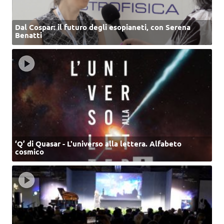
Dal Cospar: il futuro degli esopianeti, con Serena
Benatti
‘Q’ di Quasar - L'universo alla lettera. Alfabeto
cosmico