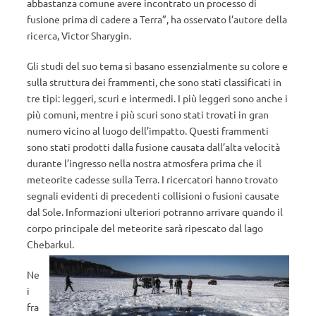
abbastanza comune avere incontrato un processo di
fusione prima di cadere a Terra”, ha osservato l’autore della
ricerca, Victor Sharygin.
Gli studi del suo tema si basano essenzialmente su colore e
sulla struttura dei frammenti, che sono stati classificati in
tre tipi: leggeri, scuri e intermedi. I più leggeri sono anche i
più comuni, mentre i più scuri sono stati trovati in gran
numero vicino al luogo dell’impatto. Questi frammenti
sono stati prodotti dalla fusione causata dall’alta velocità
durante l’ingresso nella nostra atmosfera prima che il
meteorite cadesse sulla Terra. I ricercatori hanno trovato
segnali evidenti di precedenti collisioni o fusioni causate
dal Sole. Informazioni ulteriori potranno arrivare quando il
corpo principale del meteorite sarà ripescato dal lago
Chebarkul.
Ne
i
fra