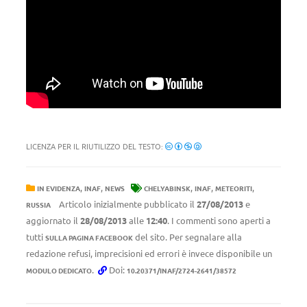
LICENZA PER IL RIUTILIZZO DEL TESTO:
,
,
,
,
,
IN EVIDENZA
INAF
NEWS
CHELYABINSK
INAF
METEORITI
Articolo inizialmente pubblicato il
27/08/2013
e
RUSSIA
aggiornato il
28/08/2013
alle
12:40
. I commenti sono aperti a
tutti
del sito. Per segnalare alla
SULLA PAGINA FACEBOOK
redazione refusi, imprecisioni ed errori è invece disponibile un
.
Doi:
MODULO DEDICATO
10.20371/INAF/2724-2641/38572