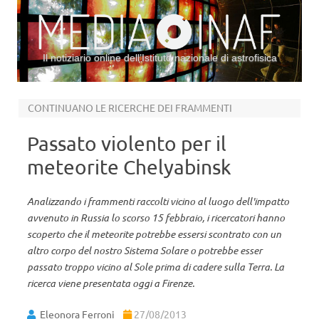
Il notiziario online dell’Istituto nazionale di astrofisica
Vai al contenuto
CONTINUANO LE RICERCHE DEI FRAMMENTI
Passato violento per il
meteorite Chelyabinsk
Analizzando i frammenti raccolti vicino al luogo dell'impatto
avvenuto in Russia lo scorso 15 febbraio, i ricercatori hanno
scoperto che il meteorite potrebbe essersi scontrato con un
altro corpo del nostro Sistema Solare o potrebbe esser
passato troppo vicino al Sole prima di cadere sulla Terra. La
ricerca viene presentata oggi a Firenze.
Eleonora Ferroni
27/08/2013