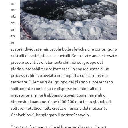
m
me
nti
sc
uri
so
no
state individuate minuscole bolle sferiche che contengono
cristalli di ossidi, silicati e metalli. Sono state anche trovate
piccole quantità di elementi chimici del gruppo del
platino, probabilmente formatesi in conseguenza di un
processo chimico avviato nell’impatto con l’atmosfera
terrestre. “Elementi del gruppo del platino si presentano
solitamente come tracce disperse nei minerali del
meteorite, ma noi li abbiamo trovati come minerali di
dimensioni nanometriche (100-200 nm) in un globulo di
solfuro metallico nella crosta di fusione del meteorite
Chelyabinsk”, ha spiegato il dottor Sharygin.
“Dei tanti frammenti che abbiamo analizzato – ha poi