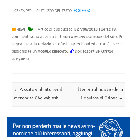
LICENZA PER IL RIUTILIZZO DEL TESTO:
Articolo pubblicato il
27/08/2013
alle
12:18
. I
NEWS
commenti sono aperti a tutti
del sito. Per
SULLA PAGINA FACEBOOK
segnalare alla redazione refusi, imprecisioni ed errori è invece
disponibile un
.
Doi:
MODULO DEDICATO
10.20371/INAF/2724-
2641/38585
Navigazione articolo
←
Passato violento per il
Il tenero abbraccio della
meteorite Chelyabinsk
Nebulosa di Orione
→