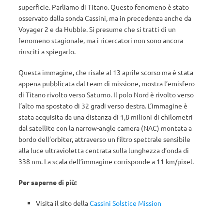
superficie. Parliamo di Titano. Questo fenomeno è stato
osservato dalla sonda Cassini, ma in precedenza anche da
Voyager 2 e da Hubble. Si presume che si tratti di un
fenomeno stagionale, ma i ricercatori non sono ancora
riusciti a spiegarlo.
Questa immagine, che risale al 13 aprile scorso ma è stata
appena pubblicata dal team di missione, mostra l’emisfero
di Titano rivolto verso Saturno. Il polo Nord è rivolto verso
l’alto ma spostato di 32 gradi verso destra. L’immagine è
stata acquisita da una distanza di 1,8 milioni di chilometri
dal satellite con la narrow-angle camera (NAC) montata a
bordo dell’orbiter, attraverso un filtro spettrale sensibile
alla luce ultravioletta centrata sulla lunghezza d’onda di
338 nm. La scala dell’immagine corrisponde a 11 km/pixel.
Per saperne di più:
Visita il sito della
Cassini Solstice Mission