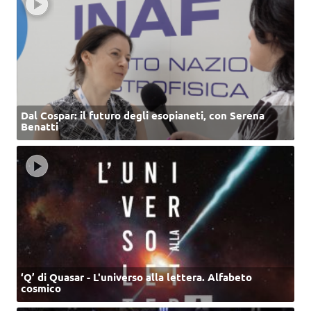
Dal Cospar: il futuro degli esopianeti, con Serena
Benatti
‘Q’ di Quasar - L'universo alla lettera. Alfabeto
cosmico