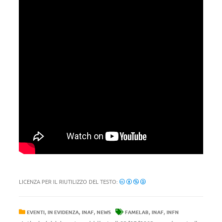
LICENZA PER IL RIUTILIZZO DEL TESTO:
,
,
,
,
,
EVENTI
IN EVIDENZA
INAF
NEWS
FAMELAB
INAF
INFN