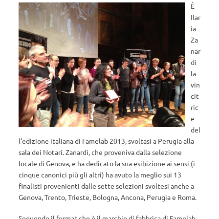
È
Ilar
ia
Za
nar
di
la
vin
cit
ric
e
del
l’edizione italiana di Famelab 2013, svoltasi a Perugia alla
sala dei Notari. Zanardi, che proveniva dalla selezione
locale di Genova, e ha dedicato la sua esibizione ai sensi (i
cinque canonici più gli altri) ha avuto la meglio sui 13
finalisti provenienti dalle sette selezioni svoltesi anche a
Genova, Trento, Trieste, Bologna, Ancona, Perugia e Roma.
Seguendo il format che è il marchio di fabbrica di Famelab