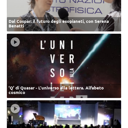
Dal Cospar: il futuro degli esopianeti, con Serena
Benatti
‘Q’ di Quasar - L'universo alla lettera. Alfabeto
cosmico