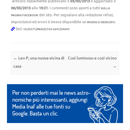
Articolo inizialmente pubblicato il
03/05/2013
e aggiornato il
06/05/2013
alle
10:21
. I commenti sono aperti a tutti
SULLA
del sito. Per segnalare alla redazione refusi,
PAGINA FACEBOOK
imprecisioni ed errori è invece disponibile un
.
MODULO DEDICATO
Doi:
10.20371/INAF/2724-2641/34695
Navigazione articolo
←
Leo P, una nuova vicina di
Così luminoso e così vicino
casa
→