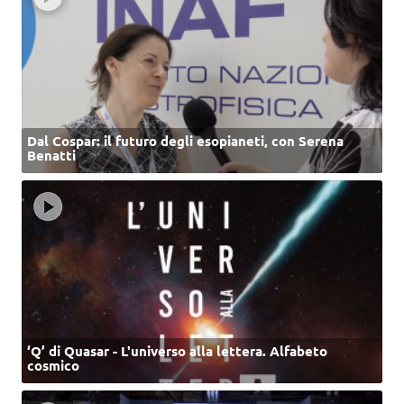
Dal Cospar: il futuro degli esopianeti, con Serena
Benatti
‘Q’ di Quasar - L'universo alla lettera. Alfabeto
cosmico