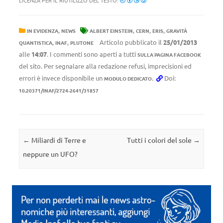
LICENZA PER IL RIUTILIZZO DEL TESTO:
,
,
,
,
IN EVIDENZA
NEWS
ALBERT EINSTEIN
CERN
ERIS
GRAVITÀ
,
,
Articolo pubblicato il
25/01/2013
QUANTISTICA
INAF
PLUTONE
alle
14:07
. I commenti sono aperti a tutti
SULLA PAGINA FACEBOOK
del sito. Per segnalare alla redazione refusi, imprecisioni ed
errori è invece disponibile un
.
Doi:
MODULO DEDICATO
10.20371/INAF/2724-2641/31857
Navigazione articolo
←
Miliardi di Terre e
Tutti i colori del sole
→
neppure un UFO?