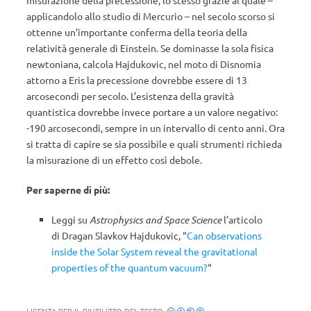
misurazione della precessione, lo stesso grazie al quale –
applicandolo allo studio di Mercurio – nel secolo scorso si
ottenne un’importante conferma della teoria della
relatività generale di Einstein. Se dominasse la sola fisica
newtoniana, calcola Hajdukovic, nel moto di Disnomia
attorno a Eris la precessione dovrebbe essere di 13
arcosecondi per secolo. L’esistenza della gravità
quantistica dovrebbe invece portare a un valore negativo:
-190 arcosecondi, sempre in un intervallo di cento anni. Ora
si tratta di capire se sia possibile e quali strumenti richieda
la misurazione di un effetto così debole.
Per saperne di più:
Leggi su
Astrophysics and Space Science
l’articolo
di Dragan Slavkov Hajdukovic, “
Can observations
inside the Solar System reveal the gravitational
properties of the quantum vacuum?
“