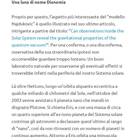
Una luna di nome Disnomia
Proprio per questo, l’aspetto più interessante del “modello
Hajdukovic” è quello illustrato nel suo ultimo articolo,
intrigante a partire dal titolo: “
Can observations inside the
Solar System reveal the gravitational properties of the
quantum vacuum?
“. Per una conferma, o una disconferma,
osservativa della sua straordinaria ipotesi non
occorrerebbe guardare troppo lontano. Un buon
laboratorio naturale per osservarne gli eventuali effetti si
troverebbe infatti nella periferia del nostro Sistema solare.
Là oltre Nettuno, lungo un’orbita alquanto eccentrica a
qualche miliardo di chilometri dal Sole, nell’ottobre del
2003 venne avvistato il pianeta nano che mandò in
disgrazia Plutone. Si chiama Eris, e con una massa di circa
un quarto superiore all’ex nono pianeta del Sistema solare
costrinse gli astronomi a declassare quest’ultimo al rango
di “nano”, così da non ritrovarsi con un numero di pianeti in
continuo aumento. Attorno a Eris orbita una minuscola