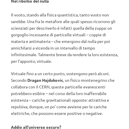
Nel ribollio del nulla
Il vuoto, stando alla fisica quantistica, tanto vuoto non
sarebbe. Una fra le metafore alle quali spesso ricorrono gli
scienziati per descriverlo è infatti quella della zuppa: un
gorgoglìo incessante di particelle virtuali – coppie di
materia e antimateria – che emergono dal nulla per poi
annichilarsi a vicenda in un intervallo di tempo
infinitesimale. Talmente breve da rendere la loro esistenza,
per l’appunto, virtuale.
Virtuale fino a un certo punto, sostengono però alcuni.
Secondo
Dragan Hajdukovic
, un fisico montenegrino che
collabora con il CERN, queste particelle evanescenti
potrebbero esibire – nel corso della loro inafferrabile
esistenza – cariche gravitazionali opposte: attrattiva e
repulsiva, dunque, un po’ come avviene per le cariche
elettriche, che possono essere positive o negative.
Addio all’universo oscuro?