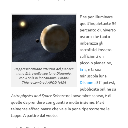
E se per illuminare
quell’inquietante 96
percento d’universo
oscuro che tanto
imbarazza gli
astrofisici fossero
sufficienti un
piccolo pianetino,
Rappresentazione artistica del pianeta
Eris
, e la sua
nano Eris e della sua luna Disnomia,
minuscola luna
con il Sole in lontananza. Crediti:
Disnomia
? L’ipotesi,
Thierry Lombry / APOD NASA
pubblicata online su
Astrophysics and Space Science
nel novembre scorso, è di
quelle da prendere con guanti e molle insieme. Ma è
talmente affascinante che vale la pena ripercorrerne le
tappe. A partire dal vuoto.