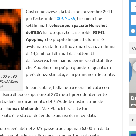
Così come aveva già fatto nel novembre 2011
per l’asteroide
2005 YU55
, lo scorso fine
settimana il
telescopio spaziale Herschel
dell’ESA
ha fotografato l’asteroide
99942
Apophis
, che proprio in questi giorni si è
avvicinato alla Terra fino a una distanza minima
V
di 14,5 milioni di km. I dati ottenuti
dall’osservazione hanno permesso di stabilire
che Apophis è un po’ più grande di quanto in
precedenza stimato, e un po’ meno riflettente.
, 100 e 160
E/B.Altieri
y)
In particolare, il diametro è ora indicato con
 misura di poco superiore ai 270 metri precedentemente
Da
si traduce in un aumento del 75% delle nostre stime del
e
sa
Thomas Müller
del Max Planck Institute for
nziato che sta conducendo le analisi dei nuovi dati.
S
liato speciale: nel 2029 passerà ad appena 36.000 km dalla
le a quella dei satelliti geostazionari, tanto da poter