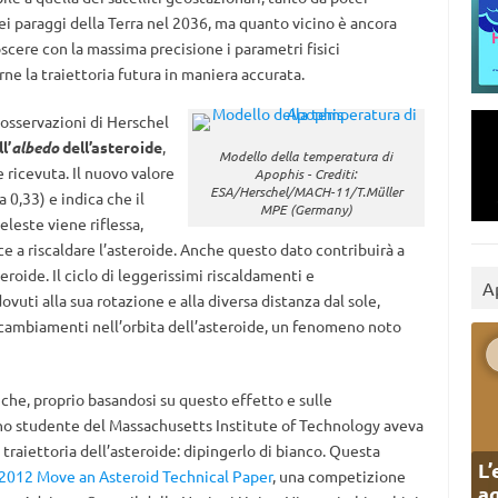
ei paraggi della Terra nel 2036, ma quanto vicino è ancora
scere con la massima precisione i parametri fisici
ne la traiettoria futura in maniera accurata.
 osservazioni di Herschel
l’
albedo
dell’asteroide
,
Modello della temperatura di
e ricevuta. Il nuovo valore
Apophis - Crediti:
ESA/Herschel/MACH-11/T.Müller
0,33) e indica che il
MPE (Germany)
eleste viene riflessa,
ce a riscaldare l’asteroide. Anche questo dato contribuirà a
oide. Il ciclo di leggerissimi riscaldamenti e
A
vuti alla sua rotazione e alla diversa distanza dal sole,
i cambiamenti nell’orbita dell’asteroide, un fenomeno noto
 che, proprio basandosi su questo effetto e sulle
uno studente del Massachusetts Institute of Technology aveva
raiettoria dell’asteroide: dipingerlo di bianco. Questa
L’
2012 Move an Asteroid Technical Paper
, una competizione
ag