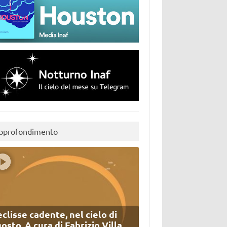
pprofondimento
eclisse cadente, nel cielo di
osto. A cura di Fabrizio Villa