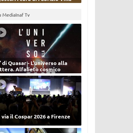
u MediaInaf Tv
’ di Quasar - L'universo alla
ettera. Alfabeto cosmico
 via il Cospar 2026 a Firenze