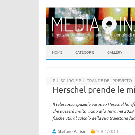
Il notiziario online dell’Istituto nazionale di 
Vai al contenuto
HOME
CATEGORIE
GALLERY
PIÙ SCURO E PIÙ GRANDE DEL PREVISTO
Herschel prende le m
Il telescopio spaziale europeo Herschel ha eff
che passerà molto vicino alla Terra nel 2029
fisiche utili al calcolo della sua traiettoria fut
Stefano Parisini
10/01/2013