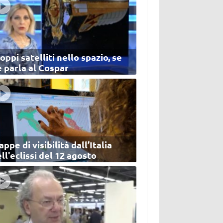
oppi satelliti nello spazio, se
 parla al Cospar
ppe di visibilità dall’Italia
ll'eclissi del 12 agosto