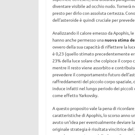
diventare visibile ad occhio nudo. Tornerà n
presto per dirlo con assoluta certezza. Cono
dell’asteroide è quindi cruciale per preveder
Analizzando il calore emesso da Apophis, le
hanno anche permesso una
nuova stima del
ovvero della sua capacità di riflettere la luc
è 0,23 (quello stimato precedentemente era 
23% della luce solare che colpisce il corpo c
mentre il resto viene assorbito e contribuis
prevedere il comportamento futuro dell’aster
raffreddamenti del piccolo corpo spaziale, do
induce infatti nel lungo periodo dei piccol
come effetto Yarkovsky.
A questo proposito vale la pena di ricordare
caratteristiche di Apophis, lo scorso anno 
avuto un’idea per eventualmente deviare la t
originale strategia è risultata vincitrice del