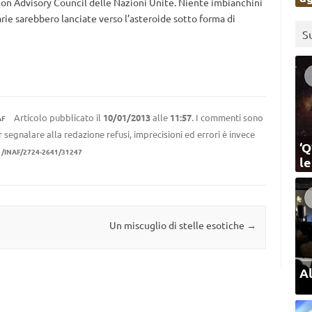
on Advisory Council delle Nazioni Unite. Niente imbianchini
arie sarebbero lanciate verso l’asteroide sotto forma di
S
Articolo pubblicato il
10/01/2013
alle
11:57
. I commenti sono
AF
r segnalare alla redazione refusi, imprecisioni ed errori è invece
‘Q
1/INAF/2724-2641/31247
l
Un miscuglio di stelle esotiche
→
Al