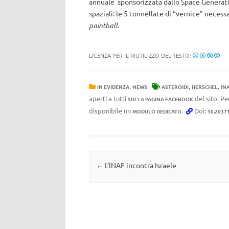
annuale sponsorizzata dallo Space Generati
spaziali: le 5 tonnellate di “vernice” necess
paintball
.
LICENZA PER IL RIUTILIZZO DEL TESTO:
,
,
,
IN EVIDENZA
NEWS
ASTEROIDI
HERSCHEL
IN
aperti a tutti
del sito. Pe
SULLA PAGINA FACEBOOK
disponibile un
.
Doi:
MODULO DEDICATO
10.2037
Navigazione articolo
←
L’INAF incontra Israele