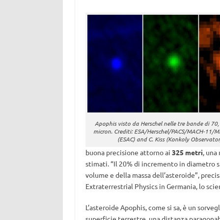
Apophis visto da Herschel nelle tre bande di 70
micron. Crediti: ESA/Herschel/PACS/MACH-11/MP
(ESAC) and C. Kiss (Konkoly Observator
buona precisione attorno ai
325 metri
, una
stimati. “Il 20% di incremento in diametro 
volume e della massa dell’asteroide”, preci
Extraterrestrial Physics in Germania, lo scie
L’asteroide Apophis, come si sa, è un sorveg
superficie terrestre, una distanza paragonabi