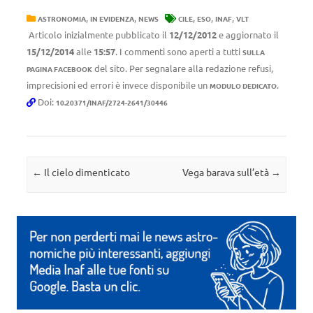
,
,
,
,
,
ASTRONOMIA
IN EVIDENZA
NEWS
CILE
ESO
INAF
VLT
Articolo inizialmente pubblicato il
12/12/2012
e aggiornato il
15/12/2014
alle
15:57
. I commenti sono aperti a tutti
SULLA
del sito. Per segnalare alla redazione refusi,
PAGINA FACEBOOK
imprecisioni ed errori è invece disponibile un
.
MODULO DEDICATO
Doi:
10.20371/INAF/2724-2641/30446
Navigazione articolo
←
Il cielo dimenticato
Vega barava sull’età
→