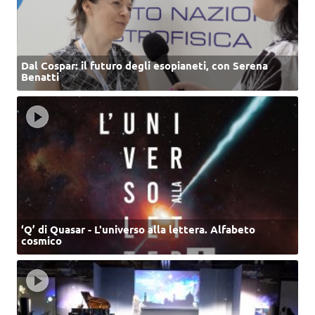
Dal Cospar: il futuro degli esopianeti, con Serena
Benatti
‘Q’ di Quasar - L'universo alla lettera. Alfabeto
cosmico