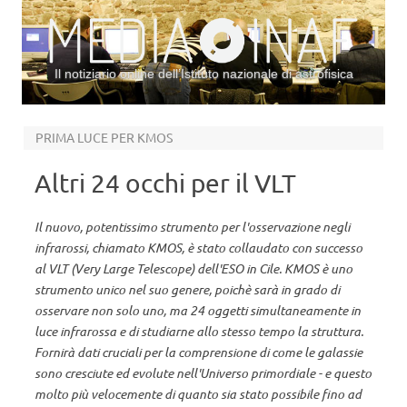
Il notiziario online dell’Istituto nazionale di astrofisica
Vai al contenuto
PRIMA LUCE PER KMOS
Altri 24 occhi per il VLT
Il nuovo, potentissimo strumento per l'osservazione negli
infrarossi, chiamato KMOS, è stato collaudato con successo
al VLT (Very Large Telescope) dell'ESO in Cile. KMOS è uno
strumento unico nel suo genere, poichè sarà in grado di
osservare non solo uno, ma 24 oggetti simultaneamente in
luce infrarossa e di studiarne allo stesso tempo la struttura.
Fornirà dati cruciali per la comprensione di come le galassie
sono cresciute ed evolute nell'Universo primordiale - e questo
molto più velocemente di quanto sia stato possibile fino ad