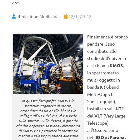
ora.
Redazione Media Inaf
12/12/2012
Finalmente è pronto
per dare il suo
contributo allo
studio dell’universo
e si chiama
KMOS
,
lo spettrometro
multi-oggetto in
banda K (K-band
Multi-Object
In questa fotografia, KMOS è la
Spectrograph),
struttura argentea al centro,
installato sull’
UT1
circondata da un anello blu che lo
del VLT
(Very Large
collega all'UT1 del VLT, che si vede
sulla sinistra. Sulla destra, il grande
Telescope)
cilindro argenteo sostiene l'elettronica
all’Osservatorio
di KMOS e ne permette la rotazione
mentre il telescopio punta alle varie
dell’
ESO al Paranal