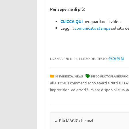
Per saperne di più:
CLICCA QUI
per guardare il video
Leggi il
comunicato stampa
sul sito d
LICENZA PER IL RIUTILIZZO DEL TESTO:
,
IN EVIDENZA
NEWS
DISCO PROTOPLANETARIO
alle
12:58
. I commenti sono aperti a tutti
SULLA
imprecisioni ed errori è invece disponibile un
M
Navigazione articolo
←
Più MAGIC che mai