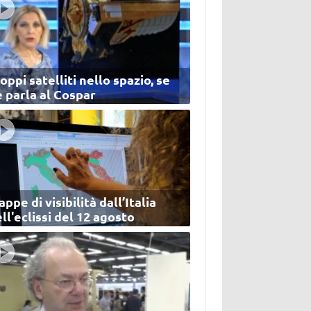
oppi satelliti nello spazio, se
 parla al Cospar
ppe di visibilità dall’Italia
ll'eclissi del 12 agosto