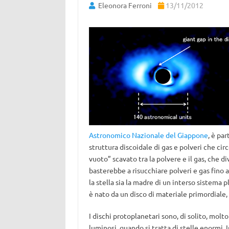
Eleonora Ferroni
13/11/2012
Astronomico Nazionale del Giappone
, è pa
struttura discoidale di gas e polveri che ci
vuoto” scavato tra la polvere e il gas, che di
basterebbe a risucchiare polveri e gas fino
la stella sia la madre di un interso sistema 
è nato da un disco di materiale primordiale, b
I dischi protoplanetari sono, di solito, mol
luminosi, quando si tratta di stelle enormi. I