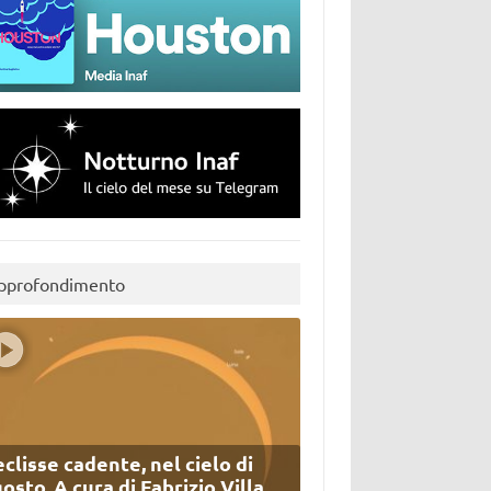
pprofondimento
eclisse cadente, nel cielo di
osto. A cura di Fabrizio Villa