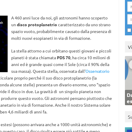
A 460 anni luce da noi, gli astronomi hanno scoperto
un
disco protoplanetrio
caratterizzato da uno strano
spazio vuoto, probabilmente causato dalla presenza di
molti nuovi esopianeti in via di formazione.
V
La stella attorno a cui orbitano questi giovani e piccoli
pianeti è stata chiamata
PDS 70
, ha circa 10 milioni di
anni ed è grande quasi come il Sole (circa il 90% della
sua massa). Questa stella, osservata dall’
Osservatorio
rticolare proprio perché il suo disco protoplanetrio (la
rconda alcune stelle) presenta un divario enorme, uno “spazio
vide il disco in due. La gravità di un singolo pianeta non
Da
 a produrre questo vuoto. Gli astronomi pensano piuttosto che
e
planetario in via di formazione. Anche il nostro Sistema solare
en 4,6 miliardi di anni fa.
S
to estesi (possono arrivara anche a 1000 unità astronomiche) e
n questo caso, il disco risulta essere più sottile e meno