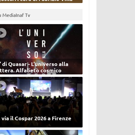
u MediaInaf Tv
’ di Quasar - L'universo alla
ettera. Alfabeto cosmico
 via il Cospar 2026 a Firenze