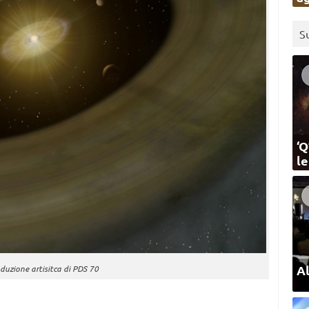
S
‘Q
l
Al
duzione artisitca di PDS 70