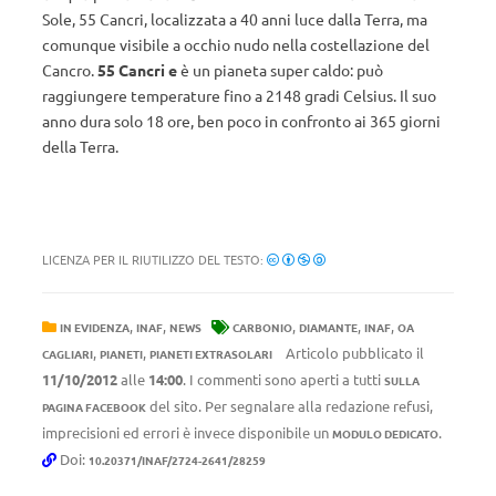
Sole, 55 Cancri, localizzata a 40 anni luce dalla Terra, ma
comunque visibile a occhio nudo nella costellazione del
Cancro.
55 Cancri e
è un pianeta super caldo: può
raggiungere temperature fino a 2148 gradi Celsius. Il suo
anno dura solo 18 ore, ben poco in confronto ai 365 giorni
della Terra.
LICENZA PER IL RIUTILIZZO DEL TESTO:
,
,
,
,
,
IN EVIDENZA
INAF
NEWS
CARBONIO
DIAMANTE
INAF
OA
,
,
Articolo pubblicato il
CAGLIARI
PIANETI
PIANETI EXTRASOLARI
11/10/2012
alle
14:00
. I commenti sono aperti a tutti
SULLA
del sito. Per segnalare alla redazione refusi,
PAGINA FACEBOOK
imprecisioni ed errori è invece disponibile un
.
MODULO DEDICATO
Doi:
10.20371/INAF/2724-2641/28259