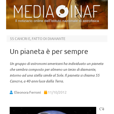
Il notiziario online dell’Istituto nazionale di astrofisica
Vai al contenuto
55 CANCRI E, FATTO DI DIAMANTE
Un pianeta è per sempre
Un gruppo di astronomi americani ha individuato un pianeta
che sembra composto per almeno un terzo di diamante,
intorno ad una stella simile al Sole. Il pianeta si chiama 55
Cancri e, a 40 anni luce dalla Terra.
Eleonora Ferroni
11/10/2012
C’è