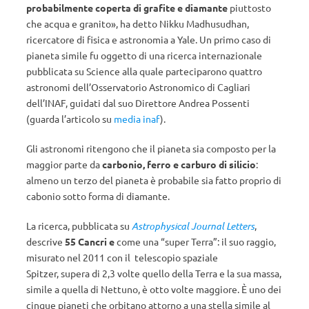
probabilmente coperta di grafite e diamante
piuttosto
che acqua e granito», ha detto Nikku Madhusudhan,
ricercatore di fisica e astronomia a Yale. Un primo caso di
pianeta simile fu oggetto di una ricerca internazionale
pubblicata su Science alla quale parteciparono quattro
astronomi dell’Osservatorio Astronomico di Cagliari
dell’INAF, guidati dal suo Direttore Andrea Possenti
(guarda l’articolo su
media inaf
).
Gli astronomi ritengono che il pianeta sia composto per la
maggior parte da
carbonio, ferro e carburo di silicio
:
almeno un terzo del pianeta è probabile sia fatto proprio di
cabonio sotto forma di diamante.
La ricerca, pubblicata su
Astrophysical Journal Letters
,
descrive
55 Cancri e
come una “super Terra”: il suo raggio,
misurato nel 2011 con il telescopio spaziale
Spitzer, supera di 2,3 volte quello della Terra e la sua massa,
simile a quella di Nettuno, è otto volte maggiore. È uno dei
cinque pianeti che orbitano attorno a una stella simile al