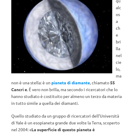
qu
alc
os
a
ch
e
bri
lla
nel
cie
lo,
ma
non è una stella: è un
pianeta di diamante
, chiamato
55
Cancri e
. È vero non brilla, ma secondo i ricercatori che lo
hanno studiato è costituito per almeno un terzo da materia
in tutto simile a quella dei diamanti.
Quello studiato da un gruppo di ricercatori dell’Università
di Yale è un esopianeta grande due volte la Terra, scoperto
nel 2004: «
La superficie di questo pianeta è