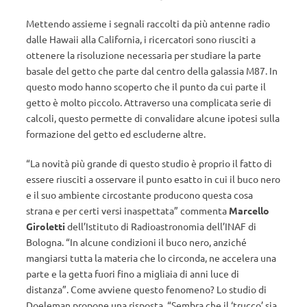
Mettendo assieme i segnali raccolti da più antenne radio
dalle Hawaii alla California, i ricercatori sono riusciti a
ottenere la risoluzione necessaria per studiare la parte
basale del getto che parte dal centro della galassia M87. In
questo modo hanno scoperto che il punto da cui parte il
getto è molto piccolo. Attraverso una complicata serie di
calcoli, questo permette di convalidare alcune ipotesi sulla
formazione del getto ed escluderne altre.
“La novità più grande di questo studio è proprio il fatto di
essere riusciti a osservare il punto esatto in cui il buco nero
e il suo ambiente circostante producono questa cosa
strana e per certi versi inaspettata” commenta
Marcello
Giroletti
dell’Istituto di Radioastronomia dell’INAF di
Bologna. “In alcune condizioni il buco nero, anziché
mangiarsi tutta la materia che lo circonda, ne accelera una
parte e la getta fuori fino a migliaia di anni luce di
distanza”. Come avviene questo fenomeno? Lo studio di
Doeleman propone una risposta. “Sembra che il ‘trucco’ sia