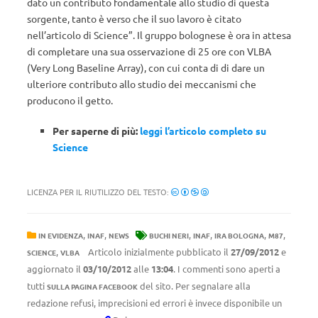
dato un contributo fondamentale allo studio di questa
sorgente, tanto è verso che il suo lavoro è citato
nell’articolo di Science”. Il gruppo bolognese è ora in attesa
di completare una sua osservazione di 25 ore con VLBA
(Very Long Baseline Array), con cui conta di di dare un
ulteriore contributo allo studio dei meccanismi che
producono il getto.
Per saperne di più:
leggi l’articolo completo su
Science
LICENZA PER IL RIUTILIZZO DEL TESTO:
,
,
,
,
,
,
IN EVIDENZA
INAF
NEWS
BUCHI NERI
INAF
IRA BOLOGNA
M87
,
Articolo inizialmente pubblicato il
27/09/2012
e
SCIENCE
VLBA
aggiornato il
03/10/2012
alle
13:04
. I commenti sono aperti a
tutti
del sito. Per segnalare alla
SULLA PAGINA FACEBOOK
redazione refusi, imprecisioni ed errori è invece disponibile un