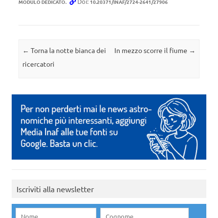
.
Doi:
MODULO DEDICATO
10.20371/INAF/2724-2641/27906
Navigazione articolo
←
Torna la notte bianca dei
In mezzo scorre il fiume
→
ricercatori
Iscriviti alla newsletter