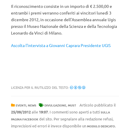
Il riconoscimento consiste in un importo di € 2.500,00 e
entrambi i premi verranno conferiti ai vincitori lunedì 3
dicembre 2012, in occasione dell’Assemblea annuale Ugis
presso il Museo Nazionale della Scienza e della Tecnologia
Leonardo da Vinci di Milano.
Ascolta l’intervista a Giovanni Caprara Presidente UGIS
LICENZA PER IL RIUTILIZZO DEL TESTO:
,
,
Articolo pubblicato il
EVENTI
NEWS
DIVULGAZIONE
MUST
25/09/2012
alle
19:07
. I commenti sono aperti a tutti
SULLA
del sito. Per segnalare alla redazione refusi,
PAGINA FACEBOOK
imprecisioni ed errori è invece disponibile un
.
MODULO DEDICATO