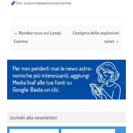
Doi:
10.20371/INAF/2724-2641/27784
Navigazione articolo
←
Rendez-vous sui Lampi
L’enigma delle esplosioni
Gamma
solari
→
Iscriviti alla newsletter