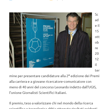
Sc
ad
e il
15
ott
ob
re
20
12
il
ter
a
mine per presentare candidature alla 2
edizione dei Premi
alla carriera e a giovane ricercatore-comunicatore con
meno di 40 anni del concorso Leonardo indetto dall’UGIS,
l’unione Giornalisti Scientifici Italiani.
Il premio, teso a valorizzare chi nel mondo della ricerca
scientifica e tecnologica abbia ottenuto risultati evidenti