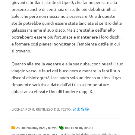
giovani e brillanti stelle di tipo 0, che fanno pensare alla
presenza anche di centinaia di stelle più deboli simili al
Sole, che però non riusciamo a osservare. Una di queste
stelle potrebbe quindi essere stata lanciata al centro della
galassia insieme al suo disco. Ma altre stelle dell’anello
potrebbero essere più fortunate e mantenere i loro dischi,
e formare così pianeti nonostante l’ambiente ostile in cui
si trovano.
Quanto alla stella vagante e alla sua nube, continuerà il suo
viaggio verso le fauci del buco nero e mentre lo farà il suo
disco si disintegrerà, lasciando solo un denso nucleo. Il gas
rimanente sarà riscaldato dall’attrito a temperature
abbastanza elevate fino diffondere raggi X.
LICENZA PER IL RIUTILIZZO DEL TESTO:
,
,
,
ASTRONOMIA
INAF
NEWS
BUCHI NERI
DISCO
,
,
Articolo inizialmente pubblicato il
PROTOPLANETARIO
INAF
VLT