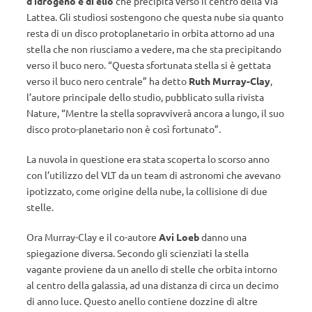
d’idrogeno e di elio
che precipita verso il centro della Via
Lattea. Gli studiosi sostengono che questa nube sia quanto
resta di un disco protoplanetario in orbita attorno ad una
stella che non riusciamo a vedere, ma che sta precipitando
verso il buco nero. “Questa sfortunata stella si è gettata
verso il buco nero centrale” ha detto
Ruth Murray-Clay
,
l’autore principale dello studio, pubblicato sulla rivista
Nature, “Mentre la stella sopravviverà ancora a lungo, il suo
disco proto-planetario non è così fortunato”.
La nuvola in questione era stata scoperta lo scorso anno
con l’utilizzo del VLT da un team di astronomi che avevano
ipotizzato, come origine della nube, la collisione di due
stelle.
Ora Murray-Clay e il co-autore
Avi Loeb
danno una
spiegazione diversa. Secondo gli scienziati la stella
vagante proviene da un anello di stelle che orbita intorno
al centro della galassia, ad una distanza di circa un decimo
di anno luce. Questo anello contiene dozzine di altre