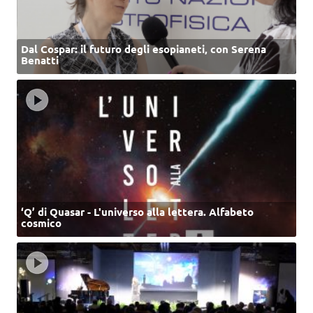
Dal Cospar: il futuro degli esopianeti, con Serena
Benatti
‘Q’ di Quasar - L'universo alla lettera. Alfabeto
cosmico