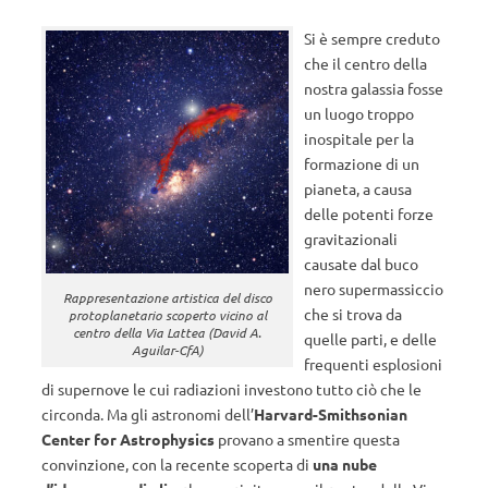
Si è sempre creduto
che il centro della
nostra galassia fosse
un luogo troppo
inospitale per la
formazione di un
pianeta, a causa
delle potenti forze
gravitazionali
causate dal buco
nero supermassiccio
Rappresentazione artistica del disco
che si trova da
protoplanetario scoperto vicino al
centro della Via Lattea (David A.
quelle parti, e delle
Aguilar-CfA)
frequenti esplosioni
di supernove le cui radiazioni investono tutto ciò che le
circonda. Ma gli astronomi dell’
Harvard-Smithsonian
Center for Astrophysics
provano a smentire questa
convinzione, con la recente scoperta di
una nube