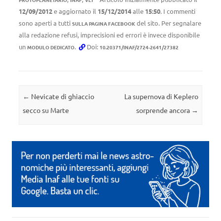
12/09/2012
e aggiornato il
15/12/2014
alle
15:50
. I commenti
sono aperti a tutti
del sito. Per segnalare
SULLA PAGINA FACEBOOK
alla redazione refusi, imprecisioni ed errori è invece disponibile
un
.
Doi:
MODULO DEDICATO
10.20371/INAF/2724-2641/27382
Navigazione articolo
←
Nevicate di ghiaccio
La supernova di Keplero
secco su Marte
sorprende ancora
→