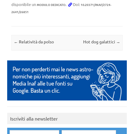
disponibile un
.
Doi:
MODULO DEDICATO
10.20371/INAF/2724-
2641/26851
Navigazione articolo
←
Relatività da polso
Hot dog galattici
→
Iscriviti alla newsletter