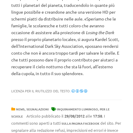
tutti i planetari del pianeta, traducendolo in quante più
lingue possibile e creandone anche una versione HD per
schermi piatti da distribuire nelle aule. «Speriamo che le
famiglie, le scolaresche e tutti coloro che avranno
occasione di assistere alla proiezione di
Losing the Dark
presso il proprio planetario locale», si augura Kardel Scott,
dell’International Dark Sky Association, «possano rendersi
conto che non è ancora troppo tardi per salvare le stelle. E
che tutti possono dare il proprio contributo per aiutarci a
recuperare il cielo notturno che sta là fuori, all’esterno
della cupola, in tutto il suo splendore».
LICENZA PER IL RIUTILIZZO DEL TESTO:
,
,
NEWS
SEGNALAZIONI
INQUINAMENTO LUMINOSO
PER LE
Articolo pubblicato il
29/08/2012
alle
17:58
. I
SCUOLE
commenti sono aperti a tutti
del sito. Per
SULLA PAGINA FACEBOOK
segnalare alla redazione refusi, imprecisioni ed errori è invece