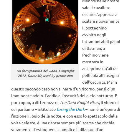
Mentre nelle nostre
sale il cavaliere
oscuro s’appresta a
scalare nuovamente
il botteghino
avvolto negli
intramontabili panni
di Batman, a
Pechino viene
mostrata in
anteprima un’altra
Un fotogramma del video. Copyright
pellicola all’insegna
2012, Dome3D, used by permission
dell’oscurità. Ma in
questo secondo caso non si narra d’un ritorno, bensì d’un
imminente addio. L’addio all’oscurità del cielo notturno. E
purtroppo, a differenza di
The Dark Knight Rises
, il video di
cui parliamo – intitolato
Losing the Dark
– non è un’opera di
finzione: il buio della notte, e con esso lo spettacolo della
volta celeste, è una risorsa sempre più scarsa che rischia
veramente d’estinguersi, complice il dilagare d’un