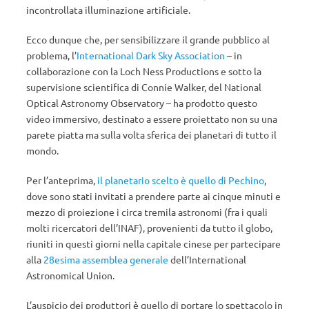
incontrollata illuminazione artificiale.
Ecco dunque che, per sensibilizzare il grande pubblico al
problema, l’
International Dark Sky Association
– in
collaborazione con la Loch Ness Productions e sotto la
supervisione scientifica di Connie Walker, del National
Optical Astronomy Observatory – ha prodotto questo
video immersivo, destinato a essere proiettato non su una
parete piatta ma sulla volta sferica dei planetari di tutto il
mondo.
Per l’anteprima,
il planetario scelto è quello di Pechino
,
dove sono stati invitati a prendere parte ai cinque minuti e
mezzo di proiezione i circa tremila astronomi (fra i quali
molti ricercatori dell’INAF), provenienti da tutto il globo,
riuniti in questi giorni nella capitale cinese per partecipare
alla
28esima assemblea generale
dell’International
Astronomical Union.
L’auspicio dei produttori è quello di portare lo spettacolo in