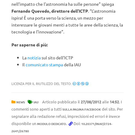
nell’impatto che l’astronomia ha sulle persone” spiega
Fernando Quevedo, direttore dell’ICTP
. “L’astronomia
ispira! È una porta verso la scienza, un mezzo per
interessare le giovani menti a tutte le aree della scienza, la
tecnologia e l’innovazione”.
Per saperne di più:
La
notizia
sul sito dell’ICTP
Il
comunicato stampa
della IAU
LICENZA PER IL RIUTILIZZO DEL TESTO:
Articolo pubblicato il
27/08/2012
alle
14:52
. I
NEWS
IAU
commenti sono aperti a tutti
del sito. Per
SULLA PAGINA FACEBOOK
segnalare alla redazione refusi, imprecisioni ed errori è invece
disponibile un
.
Doi:
MODULO DEDICATO
10.20371/INAF/2724-
2641/26780