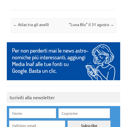
Navigazione articolo
←
Atlas tra gli anelli
“Luna Blu” il 31 agosto
→
Iscriviti alla newsletter