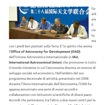
Gu
ard
are
il
cie
lo,
ma
con i piedi ben piantati sulla Terra. E’ lo spirito che anima
l’
Office of Astronomy for Development (OAD)
dell’Unione Astronomica Internazionale (o
IAU,
International Astronomical Union
) che promuove in tutto
il mondo iniziative in cui l’astronomia diventa un motore di
sviluppo sociale ed economico. Nell’ambito del suo
programma decennale di attività, presentato nel 2008
durante l’Anno Internazionale dell’Astronomia, l’OAD ha
appena annunciato una serie di nuovi accordi e
collaborazioni con istituzioni scientifiche di divesi paesi.
Accordi che porteranno, tra l’altro, a due nuovi centri per la