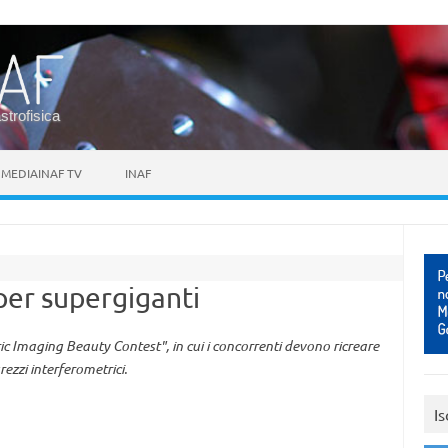
astrofisica
MEDIAINAF TV
INAF
per supergiganti
ric Imaging Beauty Contest", in cui i concorrenti devono ricreare
ezzi interferometrici.
Is