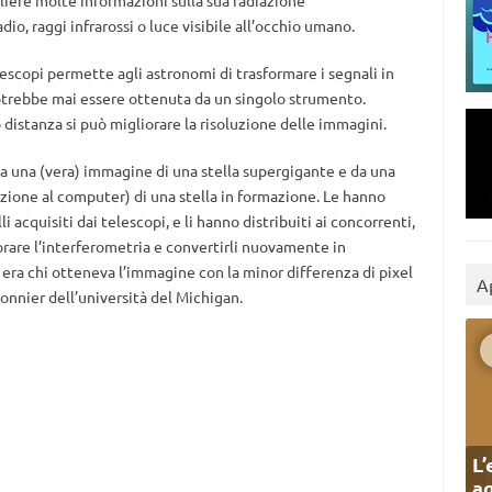
gliere molte informazioni sulla sua radiazione
o, raggi infrarossi o luce visibile all’occhio umano.
escopi permette agli astronomi di trasformare i segnali in
otrebbe mai essere ottenuta da un singolo strumento.
distanza si può migliorare la risoluzione delle immagini.
da una (vera) immagine di una stella supergigante e da una
ione al computer) di una stella in formazione. Le hanno
i acquisiti dai telescopi, e li hanno distribuiti ai concorrenti,
rare l’interferometria e convertirli nuovamente in
era chi otteneva l’immagine con la minor differenza di pixel
A
Monnier dell’università del Michigan.
L’
ag