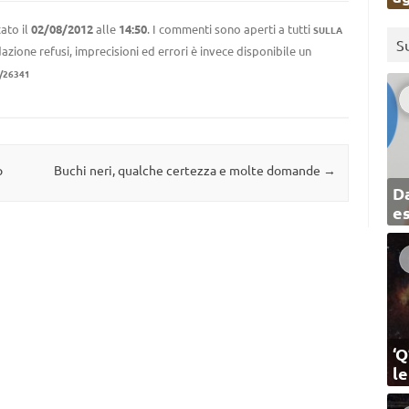
ato il
02/08/2012
alle
14:50
. I commenti sono aperti a tutti
SULLA
S
azione refusi, imprecisioni ed errori è invece disponibile un
/26341
p
Buchi neri, qualche certezza e molte domande
→
Da
e
‘Q
l