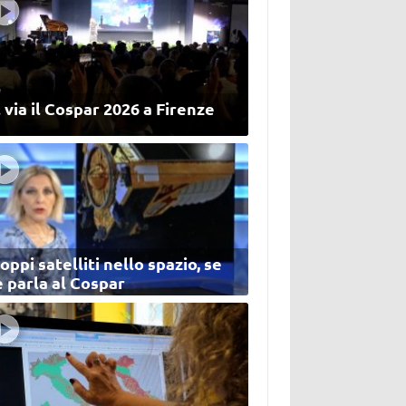
 via il Cospar 2026 a Firenze
oppi satelliti nello spazio, se
 parla al Cospar