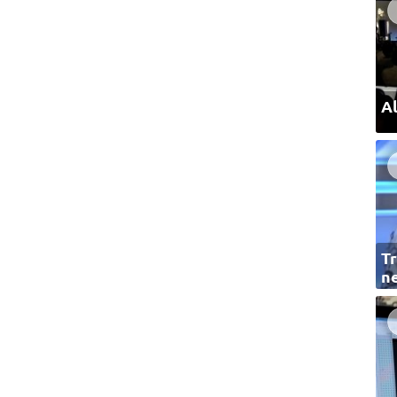
Al
Tr
ne