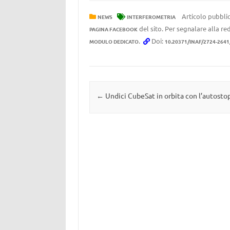
Articolo pubblic
NEWS
INTERFEROMETRIA
del sito. Per segnalare alla red
PAGINA FACEBOOK
.
Doi:
MODULO DEDICATO
10.20371/INAF/2724-2641
Navigazione articolo
←
Undici CubeSat in orbita con l’autosto