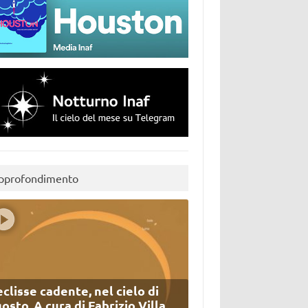
pprofondimento
eclisse cadente, nel cielo di
osto. A cura di Fabrizio Villa