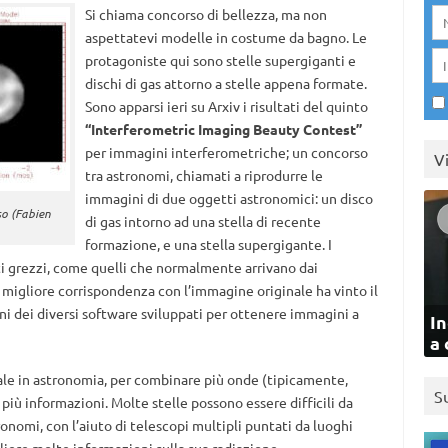
Si chiama concorso di bellezza, ma non
aspettatevi modelle in costume da bagno. Le
protagoniste qui sono stelle supergiganti e
dischi di gas attorno a stelle appena formate.
Sono apparsi ieri su Arxiv i risultati del quinto
“Interferometric Imaging Beauty Contest”
per immagini interferometriche; un concorso
V
tra astronomi, chiamati a riprodurre le
immagini di due oggetti astronomici: un disco
so (Fabien
di gas intorno ad una stella di recente
formazione, e una stella supergigante. I
ti grezzi, come quelli che normalmente arrivano dai
 migliore corrispondenza con l’immagine originale ha vinto il
ni dei diversi software sviluppati per ottenere immagini a
In
a 
ale in astronomia, per combinare più onde (tipicamente,
S
iù informazioni. Molte stelle possono essere difficili da
onomi, con l’aiuto di telescopi multipli puntati da luoghi