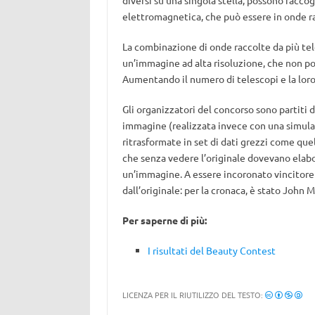
diversi su una singola stella, possono racco
elettromagnetica, che può essere in onde radi
La combinazione di onde raccolte da più tel
un’immagine ad alta risoluzione, che non p
Aumentando il numero di telescopi e la loro 
Gli organizzatori del concorso sono partiti 
immagine (realizzata invece con una simulaz
ritrasformate in set di dati grezzi come quell
che senza vedere l’originale dovevano elabo
un’immagine. A essere incoronato vincitore 
dall’originale: per la cronaca, è stato John 
Per saperne di più:
I risultati del Beauty Contest
LICENZA PER IL RIUTILIZZO DEL TESTO: