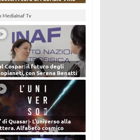
u MediaInaf Tv
l Cospar: il futuro degli
sopianeti, con Serena Benatti
’ di Quasar - L'universo alla
ettera. Alfabeto cosmico