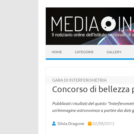
Il notiziario online dell’Istituto nazionale di 
Vai al contenuto
HOME
CATEGORIE
GALLERY
GARA DI INTERFEROMETRIA
Concorso di bellezza 
Pubblicati i risultati del quinto "Interferomet
un'immagine astronomica a partire dai dati gr
Silvia Dragone
02/08/2012