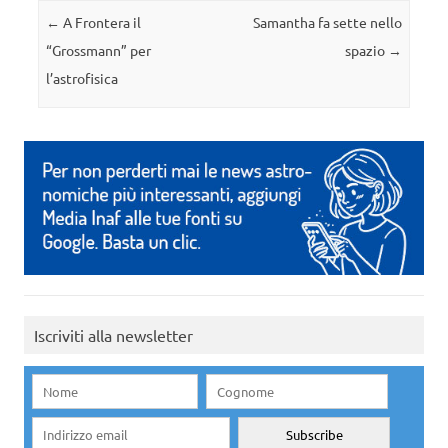
Navigazione articolo
←
A Frontera il
Samantha fa sette nello
“Grossmann” per
spazio
→
l’astrofisica
Iscriviti alla newsletter