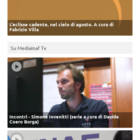
L’eclisse cadente, nel cielo di agosto. A cura di
Fabrizio Villa
Su MediaInaf Tv
Incontri - Simone Iovenitti (serie a cura di Davide
Coero Borga)