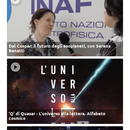
Dal Cospar: il futuro degli esopianeti, con Serena
Benatti
‘Q’ di Quasar - L'universo alla lettera. Alfabeto
cosmico