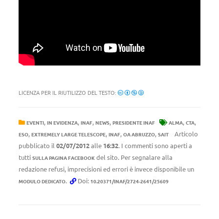
LICENZA PER IL RIUTILIZZO DEL TESTO:
,
,
,
,
,
,
EVENTI
IN EVIDENZA
INAF
NEWS
PRESIDENTE INAF
ALMA
CTA
,
,
,
,
Articolo
ESO
EXTREMELY LARGE TELESCOPE
INAF
OA ABRUZZO
SAIT
pubblicato il
02/07/2012
alle
16:32
. I commenti sono aperti a
tutti
del sito. Per segnalare alla
SULLA PAGINA FACEBOOK
redazione refusi, imprecisioni ed errori è invece disponibile un
.
Doi:
MODULO DEDICATO
10.20371/INAF/2724-2641/25609