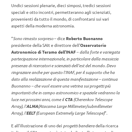
Undici sessioni plenarie, dieci simposi, tredici sessioni
speciali e otto incontri, permetteranno agli scienziati,
provenienti da tutto il mondo, di confrontarsi sui vari
aspetti della moderna astronomia.
“
Sono rimasto sorpreso
– dice
Roberto Buonanno
presidente della SAIt e direttore dell’
Osservatorio
Astronomico di Teramo dell’INAF
–
dalla forte e variegata
partecipazione internazionale, in particolare dalla massiccia
presenza di ricercatori e scienziati dell’est del mondo. Devo
ringraziare anche per questo l’INAF, per il supporto che ha
dato alla realizzazione di questa manifestazione – continua
Buonanno – che vuol essere una vetrina sui progetti più
importanti che in campo astronomico e spaziale vedranno la
luce nei prossimi anni, come il
CTA
(Cherenkov Telescope
Array), l’
ALMA
(Atacama Large Millimeter/submillimeter
Array), l’
EELT
(European Extremely Large Telescope)
”.
E all’illustrazione di uno dei
progetti bandiera
della ricerca