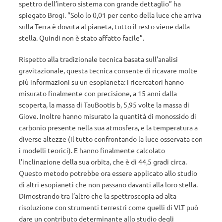
spettro dell’intero sistema con grande dettaglio” ha
spiegato Brogi. “Solo lo 0,01 per cento della luce che arriva
sulla Terra è dovuta al pianeta, tutto il resto viene dalla
stella. Quindi non è stato affatto facile”.
Rispetto alla tradizionale tecnica basata sull’analisi
gravitazionale, questa tecnica consente di ricavare molte
più informazioni su un esopianeta: i ricercatori hanno
misurato finalmente con precisione, a 15 anni dalla
scoperta, la massa di TauBootis b, 5,95 volte la massa di
Giove. Inoltre hanno misurato la quantità di monossido di
carbonio presente nella sua atmosfera, e la temperatura a
diverse altezze (il tutto confrontando la luce osservata con
i modelli teorici). E hanno finalmente calcolato
l’inclinazione della sua orbita, che è di 44,5 gradi circa.
Questo metodo potrebbe ora essere applicato allo studio
di altri esopianeti che non passano davanti alla loro stella.
Dimostrando tra l’altro che la spettroscopia ad alta
risoluzione con strumenti terrestri come quelli di VLT può
dare un contributo determinante allo studio degli