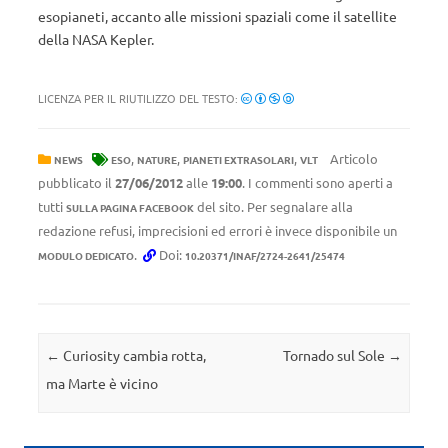
esopianeti, accanto alle missioni spaziali come il satellite
della NASA Kepler.
LICENZA PER IL RIUTILIZZO DEL TESTO:
,
,
,
Articolo
NEWS
ESO
NATURE
PIANETI EXTRASOLARI
VLT
pubblicato il
27/06/2012
alle
19:00
. I commenti sono aperti a
tutti
del sito. Per segnalare alla
SULLA PAGINA FACEBOOK
redazione refusi, imprecisioni ed errori è invece disponibile un
.
Doi:
MODULO DEDICATO
10.20371/INAF/2724-2641/25474
Navigazione articolo
←
Curiosity cambia rotta,
Tornado sul Sole
→
ma Marte è vicino