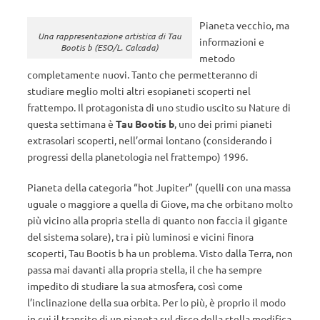
Pianeta vecchio, ma
Una rappresentazione artistica di Tau
informazioni e
Bootis b (ESO/L. Calcada)
metodo
completamente nuovi. Tanto che permetteranno di
studiare meglio molti altri esopianeti scoperti nel
frattempo. Il protagonista di uno studio uscito su Nature di
questa settimana è
Tau Bootis b
, uno dei primi pianeti
extrasolari scoperti, nell’ormai lontano (considerando i
progressi della planetologia nel frattempo) 1996.
Pianeta della categoria “hot Jupiter” (quelli con una massa
uguale o maggiore a quella di Giove, ma che orbitano molto
più vicino alla propria stella di quanto non faccia il gigante
del sistema solare), tra i più luminosi e vicini finora
scoperti, Tau Bootis b ha un problema. Visto dalla Terra, non
passa mai davanti alla propria stella, il che ha sempre
impedito di studiare la sua atmosfera, così come
l’inclinazione della sua orbita. Per lo più, è proprio il modo
in cui il transito di un pianeta sul disco della stella modifica