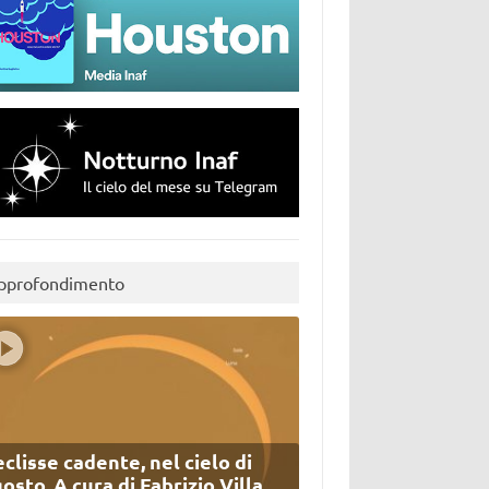
pprofondimento
eclisse cadente, nel cielo di
osto. A cura di Fabrizio Villa