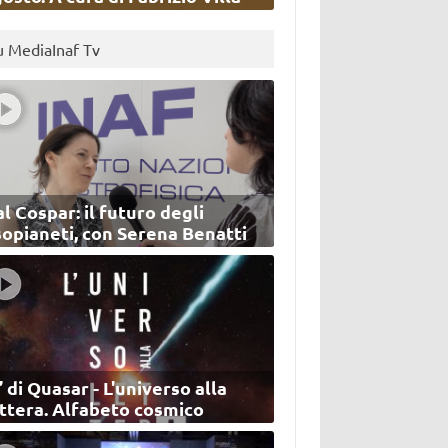
u MediaInaf Tv
l Cospar: il futuro degli
sopianeti, con Serena Benatti
’ di Quasar - L'universo alla
ettera. Alfabeto cosmico