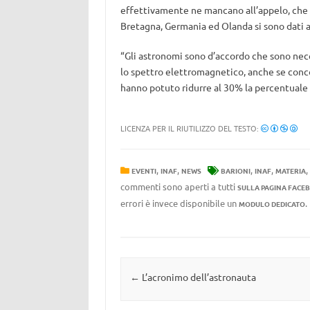
effettivamente ne mancano all’appelo, che as
Bretagna, Germania ed Olanda si sono dati
“Gli astronomi sono d’accordo che sono nece
lo spettro elettromagnetico, anche se concor
hanno potuto ridurre al 30% la percentuale 
LICENZA PER IL RIUTILIZZO DEL TESTO:
,
,
,
,
,
EVENTI
INAF
NEWS
BARIONI
INAF
MATERIA
commenti sono aperti a tutti
SULLA PAGINA FACE
errori è invece disponibile un
MODULO DEDICATO
Navigazione articolo
←
L’acronimo dell’astronauta