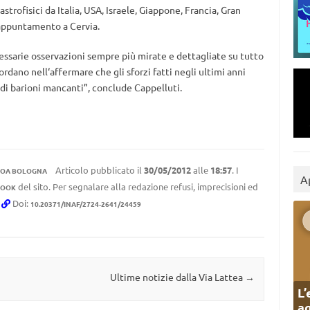
trofisici da Italia, USA, Israele, Giappone, Francia, Gran
 appuntamento a Cervia.
ssarie osservazioni sempre più mirate e dettagliate su tutto
dano nell‘affermare che gli sforzi fatti negli ultimi anni
di barioni mancanti”, conclude Cappelluti.
Articolo pubblicato il
30/05/2012
alle
18:57
. I
OA BOLOGNA
A
del sito. Per segnalare alla redazione refusi, imprecisioni ed
BOOK
.
Doi:
10.20371/INAF/2724-2641/24459
Ultime notizie dalla Via Lattea
→
L’
ag