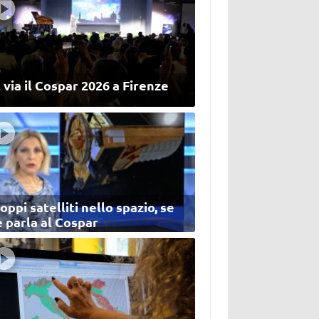
 via il Cospar 2026 a Firenze
oppi satelliti nello spazio, se
 parla al Cospar