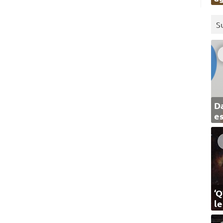
S
Da
e
‘Q
l