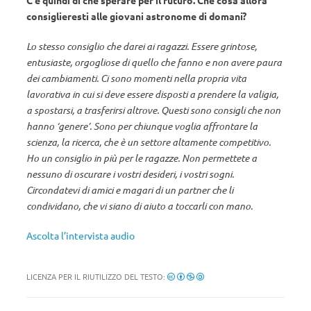
C’è quindi di che sperare per il futuro. Che cosa allora
consiglieresti alle giovani astronome di domani?
Lo stesso consiglio che darei ai ragazzi. Essere grintose,
entusiaste, orgogliose di quello che fanno e non avere paura
dei cambiamenti. Ci sono momenti nella propria vita
lavorativa in cui si deve essere disposti a prendere la valigia,
a spostarsi, a trasferirsi altrove. Questi sono consigli che non
hanno ‘genere’. Sono per chiunque voglia affrontare la
scienza, la ricerca, che è un settore altamente competitivo.
Ho un consiglio in più per le ragazze. Non permettete a
nessuno di oscurare i vostri desideri, i vostri sogni.
Circondatevi di amici e magari di un partner che li
condividano, che vi siano di aiuto a toccarli con mano.
Ascolta l’intervista audio
LICENZA PER IL RIUTILIZZO DEL TESTO: