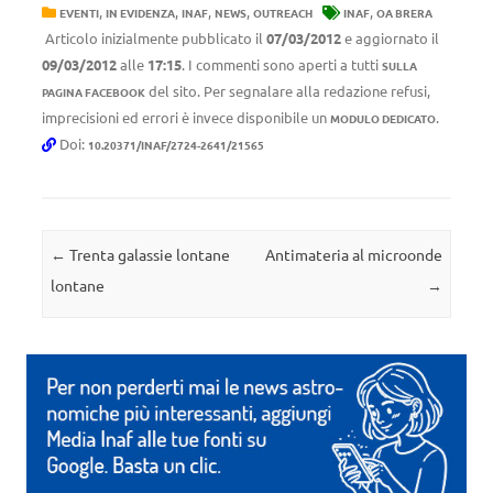
,
,
,
,
,
EVENTI
IN EVIDENZA
INAF
NEWS
OUTREACH
INAF
OA BRERA
Articolo inizialmente pubblicato il
07/03/2012
e aggiornato il
09/03/2012
alle
17:15
. I commenti sono aperti a tutti
SULLA
del sito. Per segnalare alla redazione refusi,
PAGINA FACEBOOK
imprecisioni ed errori è invece disponibile un
.
MODULO DEDICATO
Doi:
10.20371/INAF/2724-2641/21565
Navigazione articolo
←
Trenta galassie lontane
Antimateria al microonde
lontane
→