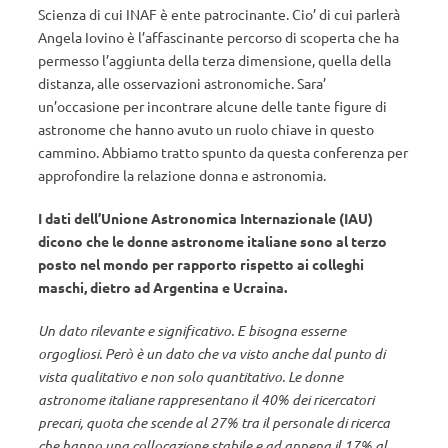
Scienza di cui INAF è ente patrocinante. Cio’ di cui parlerà
Angela Iovino è l’affascinante percorso di scoperta che ha
permesso l’aggiunta della terza dimensione, quella della
distanza, alle osservazioni astronomiche. Sara’
un’occasione per incontrare alcune delle tante figure di
astronome che hanno avuto un ruolo chiave in questo
cammino. Abbiamo tratto spunto da questa conferenza per
approfondire la relazione donna e astronomia.
I dati dell’Unione Astronomica Internazionale (IAU)
dicono che le donne astronome italiane sono al terzo
posto nel mondo per rapporto rispetto ai colleghi
maschi, dietro ad Argentina e Ucraina.
Un dato rilevante e significativo. E bisogna esserne
orgogliosi. Però è un dato che va visto anche dal punto di
vista qualitativo e non solo quantitativo. Le donne
astronome italiane rappresentano il 40% dei ricercatori
precari, quota che scende al 27% tra il personale di ricerca
che hanno una collocazione stabile e ad appena il 17% al