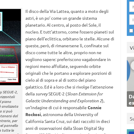
Il disco della Via Lattea, quanto a moto degli
astri, è un po’ come un grande sistema
planetario. Al centro, al posto del Sole, il
nucleo. E tutt’attorno, come fossero pianeti sul
piano dell’eclittica, orbitano le stelle. Alcune di
queste, però, di rimanersene lì, confinate sul
V
disco come tutte le altre, proprio non ne
vogliono sapere: preferiscono vagabondare in
regioni meno affollate, seguendo orbite
originali che le portano a esplorare porzioni di
cielo al di sopra e al di sotto del piano
galattico. Ed è a loro che si rivolge l’attenzione
vey SEGUE-2,
della
survey
SEGUE-2 (
Sloan Extension for
Da
rizzontali
Galactic Understanding and Exploration 2
),
el piano
e
 è analizzata
un’indagine di cui è responsabile
Connie
o si può
Rockosi
, astronoma della University of
ntanarsi dal
S
trario, per
California Santa Cruz, sui dati raccolti in dieci
nel pannello
anni di osservazioni dalla Sloan Digital Sky
a tutte le