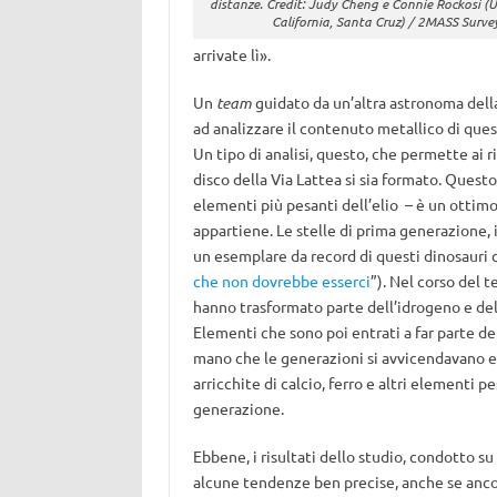
distanze. Credit: Judy Cheng e Connie Rockosi (U
California, Santa Cruz) / 2MASS Surve
arrivate lì».
Un
team
guidato da un’altra astronoma della
ad analizzare il contenuto metallico di quest
Un tipo di analisi, questo, che permette ai r
disco della Via Lattea si sia formato. Questo
elementi più pesanti dell’elio – è un ottimo
appartiene. Le stelle di prima generazione,
un esemplare da record di questi dinosauri c
che non dovrebbe esserci
”). Nel corso del 
hanno trasformato parte dell’idrogeno e dell’
Elementi che sono poi entrati a far parte de
mano che le generazioni si avvicendavano e i
arricchite di calcio, ferro e altri elementi pe
generazione.
Ebbene, i risultati dello studio, condotto s
alcune tendenze ben precise, anche se anco