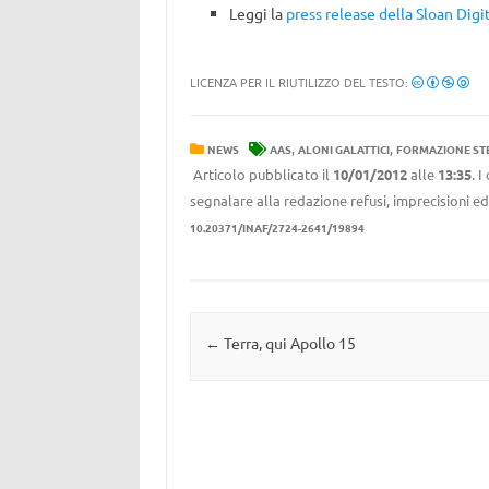
Leggi la
press release della Sloan Digit
LICENZA PER IL RIUTILIZZO DEL TESTO:
,
,
NEWS
AAS
ALONI GALATTICI
FORMAZIONE ST
Articolo pubblicato il
10/01/2012
alle
13:35
. 
segnalare alla redazione refusi, imprecisioni ed
10.20371/INAF/2724-2641/19894
Navigazione articolo
←
Terra, qui Apollo 15