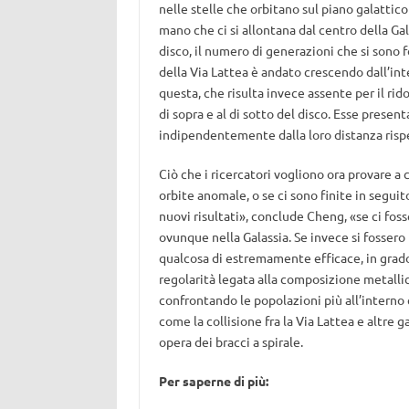
nelle stelle che orbitano sul piano galattico
mano che ci si allontana dal centro della Gal
disco, il numero di generazioni che si sono 
della Via Lattea è andato crescendo dall’int
questa, che risulta invece assente per il rid
di sopra e al di sotto del disco. Esse present
indipendentemente dalla loro distanza rispe
Ciò che i ricercatori vogliono ora provare a c
orbite anomale, o se ci sono finite in segui
nuovi risultati», conclude Cheng, «se ci fos
ovunque nella Galassia. Se invece si fossero 
qualcosa di estremamente efficace, in grado 
regolarità legata alla composizione metalli
confrontando le popolazioni più all’interno e
come la collisione fra la Via Lattea e altre g
opera dei bracci a spirale.
Per saperne di più: