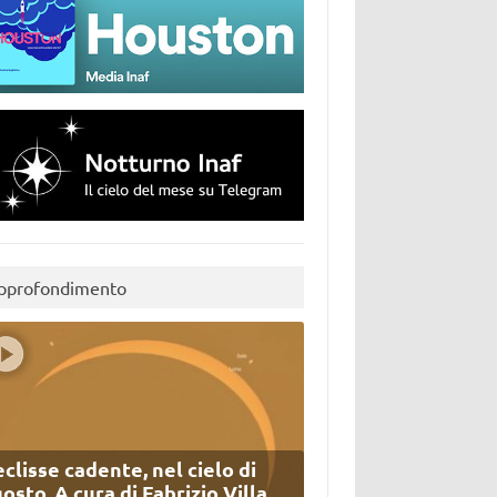
pprofondimento
eclisse cadente, nel cielo di
osto. A cura di Fabrizio Villa