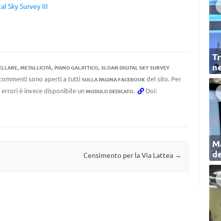
al Sky Survey III
Tr
ne
,
,
,
ELLARE
METALLICITÀ
PIANO GALATTICO
SLOAN DIGITAL SKY SURVEY
I commenti sono aperti a tutti
del sito. Per
SULLA PAGINA FACEBOOK
 errori è invece disponibile un
.
Doi:
MODULO DEDICATO
Ma
de
Censimento per la Via Lattea
→