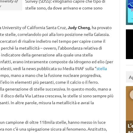
Survey (SDSS): «Vogliamo capire che tipo di
niversity of
y
stelle sono, da dove arrivano e come sono
 University of California Santa Cruz,
Judy Cheng
, ha provato
e stelle, correlandolo poi alla loro posizione nella Galassia.
icercatori di risalire indietro nel tempo per capire come il
 perché la metallicità – ovvero, l’abbondanza relativa di
 indicatore della generazione alla quale una stella
 infatti, erano interamente composte da idrogeno ed elio (per
elesti, vedi la news pubblicata su Media INAF sulla “
stella
tempo, mano a mano che la fusione nucleare progrediva,
A
elio in elementi più pesanti, come il calcio o il ferro.
lla generazione di stelle successiva. In questo modo, mano a
l disco della Via Lattea cresceva, le stelle si sono sempre più
santi. In altre parole, misura la metallicità e avrai la
u un campione di oltre 118mila stelle, hanno messo in luce
L’
ra non c’è una spiegazione sicura al fenomeno. Anzitutto,
ag