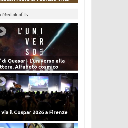
u MediaInaf Tv
’ di Quasar - L'universo alla
ettera. Alfabeto cosmico
 via il Cospar 2026 a Firenze