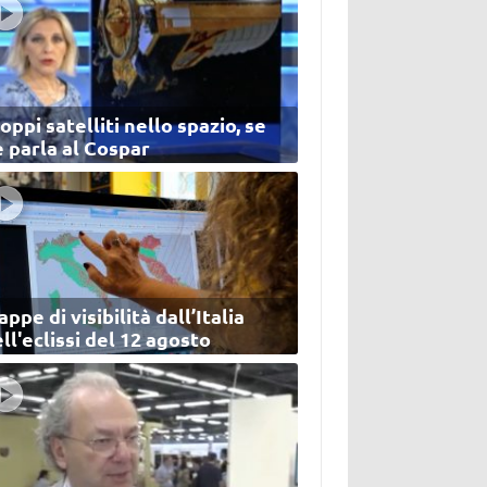
oppi satelliti nello spazio, se
 parla al Cospar
ppe di visibilità dall’Italia
ll'eclissi del 12 agosto