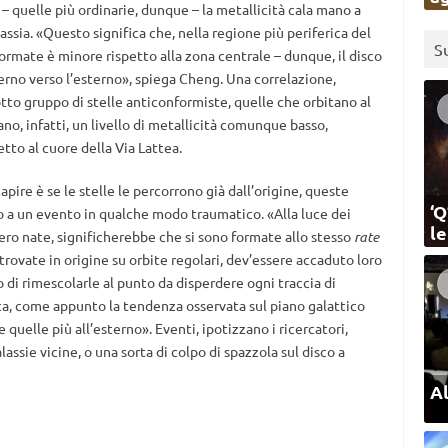
 – quelle più ordinarie, dunque – la metallicità cala mano a
assia. «Questo significa che, nella regione più periferica del
S
formate è minore rispetto alla zona centrale – dunque, il disco
erno verso l’esterno», spiega Cheng. Una correlazione,
otto gruppo di stelle anticonformiste, quelle che orbitano al
ano, infatti, un livello di metallicità comunque basso,
tto al cuore della Via Lattea.
apire è se le stelle le percorrono già dall’origine, queste
‘Q
to a un evento in qualche modo traumatico. «Alla luce dei
l
sero nate, significherebbe che si sono formate allo stesso
rate
trovate in origine su orbite regolari, dev’essere accaduto loro
di rimescolarle al punto da disperdere ogni traccia di
ca, come appunto la tendenza osservata sul piano galattico
 quelle più all’esterno». Eventi, ipotizzano i ricercatori,
alassie vicine, o una sorta di colpo di spazzola sul disco a
Al