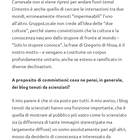
Carnevale non si viene ripresi per andare fuori tema!
L’intento è anche quello di cercare le intersezioni tra due
mondi, erroneamente ritenuti “impermeabili” l’uno
all’altro. GruppoLocale non crede all’idea delle “due
culture”, perché siamo convintissimi che la cultura e la
conoscenza nascano dallo stupore di fronte al mondo –
“Solo lo stupore conosce”, la frase di Gregorio di Nissa, è il
nostro motto – e vengano a costituire un corpus
profondamente unitario, anche se esteso e ramificato in
diverse declinazioni.
A proposito di commistioni: cosa ne pensi, in generale,
dei blog tenuti da scienziati?
Il mio parere è che vi sia posto per tutti. A mio avviso, i blog
tenuti da scienziati hanno una funzione importante, che è
quella di mostrare al pubblico più vasto come lo scienziato
sia (a differenza di tante immagini stereotipate ma
largamente diffuse) un uomo assolutamente pari agli altri,
mosso da desiderio di conoscenza e interessato da