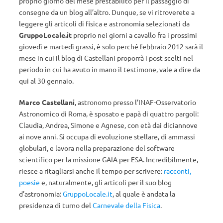
proprio giorno del mese prestabilito per il passaggio di
consegne da un blog all’altro. Dunque, se vi ritroverete a
leggere gli articoli di fisica e astronomia selezionati da
GruppoLocale.it
proprio nei giorni a cavallo fra i prossimi
giovedì e martedì grassi, è solo perché febbraio 2012 sarà il
mese in cui il blog di Castellani proporrà i post scelti nel
periodo in cui ha avuto in mano il testimone, vale a dire da
qui al 30 gennaio.
Marco Castellani
, astronomo presso l’INAF-Osservatorio
Astronomico di Roma, è sposato e papà di quattro pargoli:
Claudia, Andrea, Simone e Agnese, con età dai diciannove
ai nove anni. Si occupa di evoluzione stellare, di ammassi
globulari, e lavora nella preparazione del software
scientifico per la missione GAIA per ESA. Incredibilmente,
riesce a ritagliarsi anche il tempo per scrivere:
racconti,
poesie
e, naturalmente, gli articoli per il suo blog
d’astronomia:
GruppoLocale.it
, al quale è andata la
presidenza di turno del
Carnevale della Fisica
.