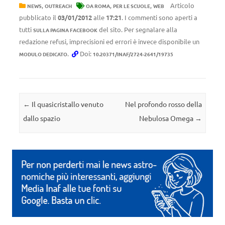
,
,
,
Articolo
NEWS
OUTREACH
OA ROMA
PER LE SCUOLE
WEB
pubblicato il
03/01/2012
alle
17:21
. I commenti sono aperti a
tutti
del sito. Per segnalare alla
SULLA PAGINA FACEBOOK
redazione refusi, imprecisioni ed errori è invece disponibile un
.
Doi:
MODULO DEDICATO
10.20371/INAF/2724-2641/19735
Navigazione articolo
←
Il quasicristallo venuto
Nel profondo rosso della
dallo spazio
Nebulosa Omega
→