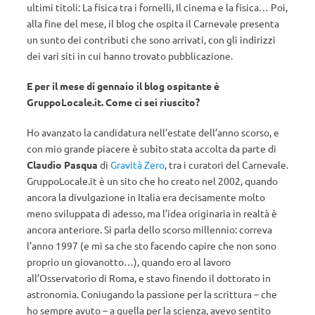
ultimi titoli: La fisica tra i fornelli, Il cinema e la fisica… Poi,
alla fine del mese, il blog che ospita il Carnevale presenta
un sunto dei contributi che sono arrivati, con gli indirizzi
dei vari siti in cui hanno trovato pubblicazione.
E per il mese di gennaio il blog ospitante è
GruppoLocale.it. Come ci sei riuscito?
Ho avanzato la candidatura nell’estate dell’anno scorso, e
con mio grande piacere è subito stata accolta da parte di
Claudio Pasqua
di
Gravità Zero
, tra i curatori del Carnevale.
GruppoLocale.it è un sito che ho creato nel 2002, quando
ancora la divulgazione in Italia era decisamente molto
meno sviluppata di adesso, ma l’idea originaria in realtà è
ancora anteriore. Si parla dello scorso millennio: correva
l’anno 1997 (e mi sa che sto facendo capire che non sono
proprio un giovanotto…), quando ero al lavoro
all’Osservatorio di Roma, e stavo finendo il dottorato in
astronomia. Coniugando la passione per la scrittura – che
ho sempre avuto – a quella per la scienza, avevo sentito