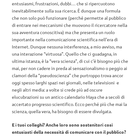
entusiasmi, frustrazioni, dubbi… che si ripercuotono
inevitabilmente sulla sua ricerca. È dunque una formula
che non solo può funzionare (perché permette al pubblico
di entrare nei meccanismi che muovono il ricercatore nella
sua avventura conoscitiva) ma che presenta un ruolo
importante nella comunicazione scientifica nell’era di
Internet. Dunque nessuna interferenza, a mio avviso, ma
una interazione “virtuosa”. Quello che ci guadagna, in
ultima istanza, è la “vera scienza”, di cui c’è bisogno più che
mai, per non cadere in preda al sensazionalismo o peggio ai
clamori della “pseudoscienza” che purtroppo trova ancor
oggi spesso larghi spazi nei giornali, nelle televisioni e
negli altri media: a volte si crede più ad oscure
elucubrazioni su un antico calendario Maya che a secoli di
accertato progresso scientifico. Ecco perché più che mai la
scienza, quella vera, ha bisogno di essere divulgata.
E i tuoi colleghi? Anche loro sono sostenitori così
entusiasti della necessità di comunicare con il pubblico?