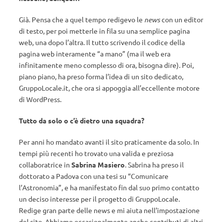
Già. Pensa che a quel tempo redigevo le
news
con un editor
di testo, per poi metterle in fila su una semplice pagina
web, una dopo l’altra. Il tutto scrivendo il codice della
pagina web interamente “a mano” (ma il web era
infinitamente meno complesso di ora, bisogna dire). Poi,
piano piano, ha preso forma l’idea di un sito dedicato,
GruppoLocale.it, che ora si appoggia all’eccellente motore
di WordPress.
Tutto da solo o c’è dietro una squadra?
Per anni ho mandato avanti il sito praticamente da solo. In
tempi più recenti ho trovato una valida e preziosa
collaboratrice in
Sabrina Masiero
. Sabrina ha preso il
dottorato a Padova con una tesi su “Comunicare
l’Astronomia”, e ha manifestato fin dal suo primo contatto
un deciso interesse per il progetto di GruppoLocale.
Redige gran parte delle news e mi aiuta nell’impostazione
del sito. Abbiamo occasionalmente anche contributi di altri