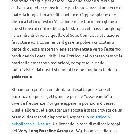
contraddistingue per essere una delle sorgenti radio più
attive tra quelle conosciute e per la presenza di un getto di
materia lungo fino a 5.000 anni luce. Oggi sappiamo che
dietro a tutto questo c’è l’azione di un buco nero gigante
che si trova al centro della galassia e la cui massa raggiunge
i tre miliardi di volte quella del Sole. Con la sua attrazione
fa ruotare vorticosamente il gas e le polveri circostanti:
parte di questa materia viene scaraventata verso l’esterno
producendo i getti visibili nell’ottico; nello stesso tempo le
particelle emettono radiazioni, comprese le onde
radio “viste” dai nostri strumenti come lunghe scie detto
getti radio
.
Rimangono però alcuni dubbi sull’esatta posizione di
partenza di questi getti, anche perché “osservando” a
diverse frequenze, l’origine appare in posizioni diverse.
Qual è allora quella giusta? La risposta è stata trovata da un
team di ricercatori giapponesi, esposta in
un articolo
pubblicato su Nature
. Utilizzando la rete di radiotelescopi
del
Very Long Baseline Array
(VLBA), hanno studiato la