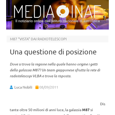
Il notiziario online dell’Istituto nazionale di astrofisica
Vai al contenuto
M87 “VISTA” DAI RADIOTELESCOPI
Una questione di posizione
Dove si trova la regione nella quale hanno origine i getti
della galassia M87? Un team giapponese sfrutta la rete di
radiotelescopi VLBA e trova la risposta.
Luca Nobili
08/09/2011
Dis
tante oltre 50 milioni di anni luce, la galassia
M87
si