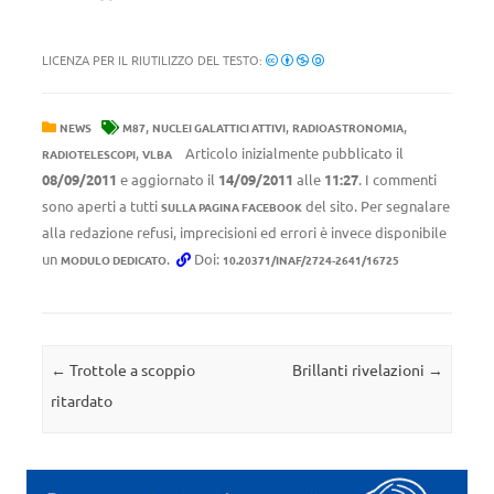
LICENZA PER IL RIUTILIZZO DEL TESTO:
,
,
,
NEWS
M87
NUCLEI GALATTICI ATTIVI
RADIOASTRONOMIA
,
Articolo inizialmente pubblicato il
RADIOTELESCOPI
VLBA
08/09/2011
e aggiornato il
14/09/2011
alle
11:27
. I commenti
sono aperti a tutti
del sito. Per segnalare
SULLA PAGINA FACEBOOK
alla redazione refusi, imprecisioni ed errori è invece disponibile
un
.
Doi:
MODULO DEDICATO
10.20371/INAF/2724-2641/16725
Navigazione articolo
←
Trottole a scoppio
Brillanti rivelazioni
→
ritardato