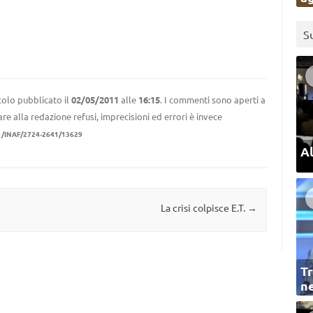
S
colo pubblicato il
02/05/2011
alle
16:15
. I commenti sono aperti a
re alla redazione refusi, imprecisioni ed errori è invece
1/INAF/2724-2641/13629
Al
La crisi colpisce E.T.
→
Tr
ne