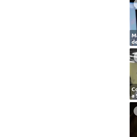
Ma
de
C
a