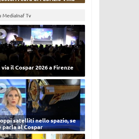
u MediaInaf Tv
 via il Cospar 2026 a Firenze
oppi satelliti nello spazio, se
 parla al Cospar