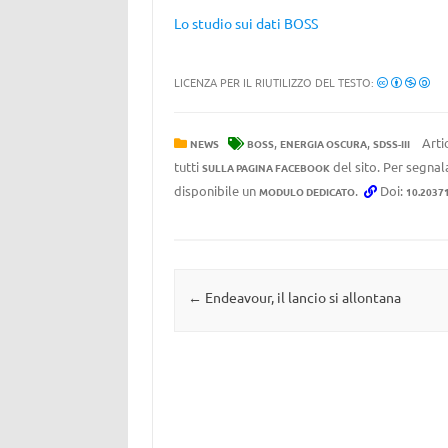
Lo studio sui dati BOSS
LICENZA PER IL RIUTILIZZO DEL TESTO:
,
,
Arti
NEWS
BOSS
ENERGIA OSCURA
SDSS-III
tutti
del sito. Per segnala
SULLA PAGINA FACEBOOK
disponibile un
.
Doi:
MODULO DEDICATO
10.2037
Navigazione articolo
←
Endeavour, il lancio si allontana