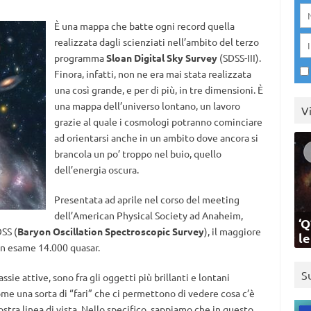
È una mappa che batte ogni record quella
realizzata dagli scienziati nell’ambito del terzo
programma
Sloan Digital Sky Survey
(SDSS-III).
Finora, infatti, non ne era mai stata realizzata
una così grande, e per di più, in tre dimensioni. È
una mappa dell’universo lontano, un lavoro
V
grazie al quale i cosmologi potranno cominciare
ad orientarsi anche in un ambito dove ancora si
brancola un po’ troppo nel buio, quello
dell’energia oscura.
Presentata ad aprile nel corso del meeting
dell’American Physical Society ad Anaheim,
‘Q
SS (
Baryon Oscillation Spectroscopic Survey
), il maggiore
l
 in esame 14.000 quasar.
S
ssie attive, sono fra gli oggetti più brillanti e lontani
me una sorta di “fari” che ci permettono di vedere cosa c’è
nostra linea di vista. Nello specifico, sappiamo che in questo