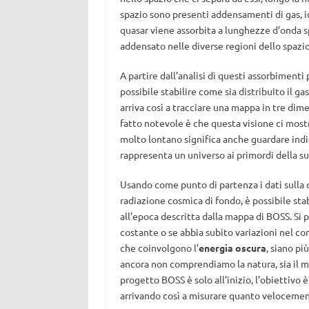
spazio sono presenti addensamenti di gas, i
quasar viene assorbita a lunghezze d’onda s
addensato nelle diverse regioni dello spazio
A partire dall’analisi di questi assorbimenti
possibile stabilire come sia distribuito il ga
arriva così a tracciare una mappa in tre dime
fatto notevole è che questa visione ci mos
molto lontano significa anche guardare ind
rappresenta un universo ai primordi della sua
Usando come punto di partenza i dati sulla d
radiazione cosmica di fondo, è possibile st
all’epoca descritta dalla mappa di BOSS. Si 
costante o se abbia subito variazioni nel cors
che coinvolgono l’
energia oscura
, siano pi
ancora non comprendiamo la natura, sia il mo
progetto BOSS è solo all’inizio, l’obiettivo
arrivando così a misurare quanto velocemente