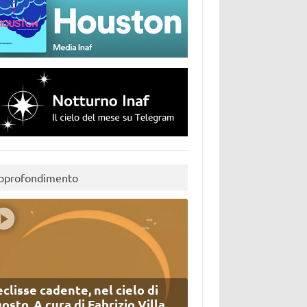
pprofondimento
eclisse cadente, nel cielo di
osto. A cura di Fabrizio Villa