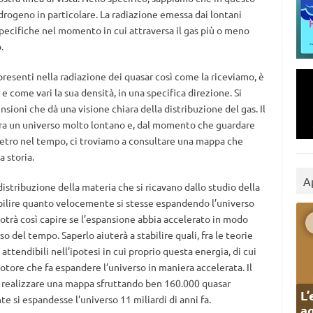
drogeno in particolare. La radiazione emessa dai lontani
pecifiche nel momento in cui attraversa il gas più o meno
.
 presenti nella radiazione dei quasar così come la riceviamo, è
s e come vari la sua densità, in una specifica direzione. Si
nsioni che dà una visione chiara della distribuzione del gas. Il
tra un universo molto lontano e, dal momento che guardare
ietro nel tempo, ci troviamo a consultare una mappa che
 storia.
A
istribuzione della materia che si ricavano dallo studio della
abilire quanto velocemente si stesse espandendo l’universo
potrà così capire se l’espansione abbia accelerato in modo
o del tempo. Saperlo aiuterà a stabilire quali, fra le teorie
ù attendibili nell’ipotesi in cui proprio questa energia, di cui
tore che fa espandere l’universo in maniera accelerata. Il
 è realizzare una mappa sfruttando ben 160.000 quasar
L’
 si espandesse l’universo 11 miliardi di anni fa.
ag