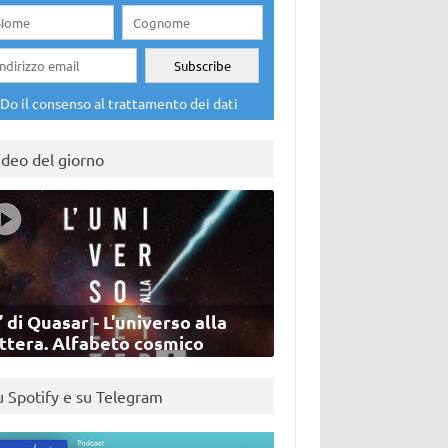
Do il consenso al trattamento dei dati
ideo del giorno
’ di Quasar - L'universo alla
ettera. Alfabeto cosmico
u Spotify e su Telegram