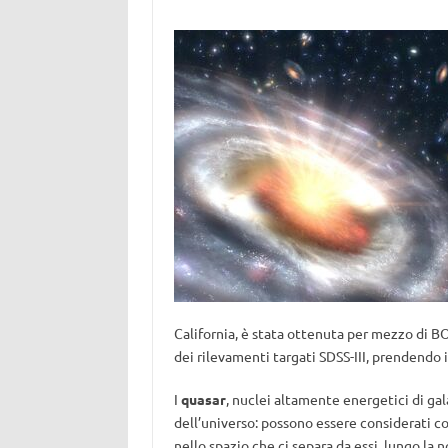
California, è stata ottenuta per mezzo di BO
dei rilevamenti targati SDSS-III, prendendo
I
quasar
, nuclei altamente energetici di gala
dell’universo: possono essere considerati co
nello spazio che ci separa da essi, lungo la 