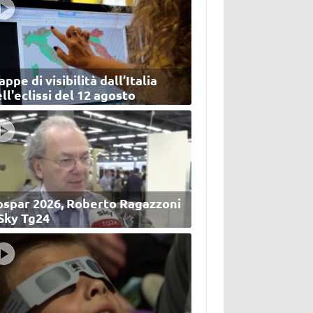
ppe di visibilità dall’Italia
ll'eclissi del 12 agosto
ospar 2026, Roberto Ragazzoni
 Sky Tg24