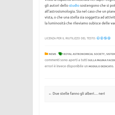
gli autori dello
studio
sostengono che si potr
all’astrosismologia. Sia nel caso che un piane
vista, o che una stella sia soggetta ad attiv
la luminosità che rileviamo subisce delle va
LICENZA PER IL RIUTILIZZO DEL TESTO:
,
NEWS
ROYAL ASTRONOMICAL SOCIETY
SISTE
commenti sono aperti a tutti
SULLA PAGINA FACE
errori è invece disponibile un
MODULO DEDICATO
Navigazione articolo
←
Due stelle fanno gli alberi… neri