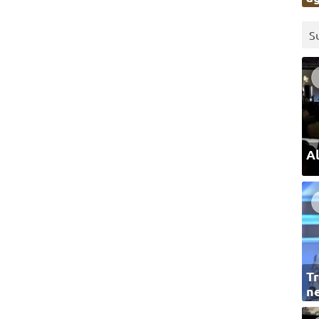
S
Al
Tr
ne