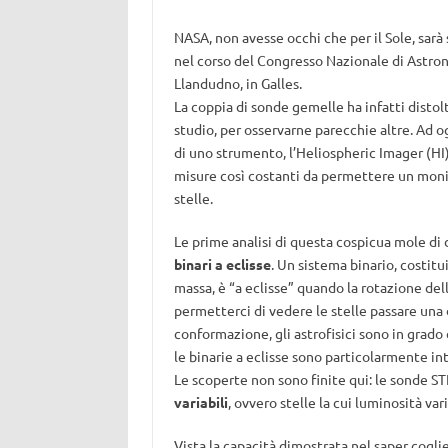
NASA, non avesse occhi che per il Sole, sarà 
nel corso del Congresso Nazionale di Astro
Llandudno, in Galles.
La coppia di sonde gemelle ha infatti distolt
studio, per osservarne parecchie altre. Ad o
di uno strumento, l’Heliospheric Imager (HI
misure così costanti da permettere un mon
stelle.
Le prime analisi di questa cospicua mole di 
binari a eclisse
. Un sistema binario, costit
massa, è “a eclisse” quando la rotazione del
permetterci di vedere le stelle passare una 
conformazione, gli astrofisici sono in grado
le binarie a eclisse sono particolarmente in
Le scoperte non sono finite qui: le sonde
variabili
, ovvero stelle la cui luminosità va
Vista la capacità dimostrata nel saper coglie