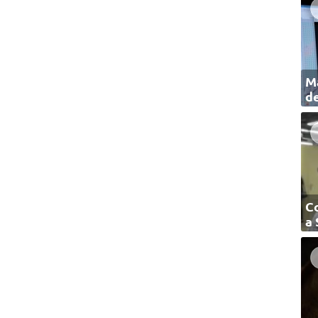
Ma
de
C
a