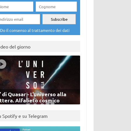
Do il consenso al trattamento dei dati
ideo del giorno
’ di Quasar - L'universo alla
ettera. Alfabeto cosmico
u Spotify e su Telegram