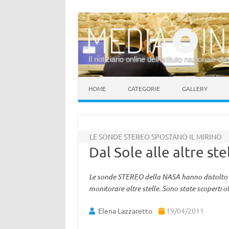
Il notiziario online dell’Istituto nazionale di 
Vai al contenuto
HOME
CATEGORIE
GALLERY
LE SONDE STEREO SPOSTANO IL MIRINO
Dal Sole alle altre ste
Le sonde STEREO della NASA hanno distolto gl
monitorare altre stelle. Sono state scoperti oltr
Elena Lazzaretto
19/04/2011