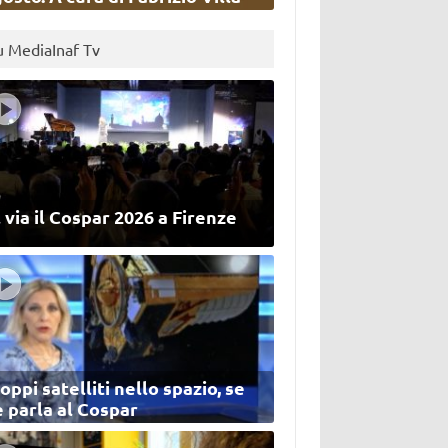
u MediaInaf Tv
 via il Cospar 2026 a Firenze
oppi satelliti nello spazio, se
 parla al Cospar