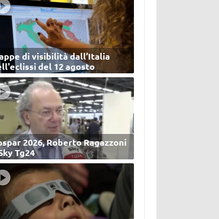
ppe di visibilità dall’Italia
ll'eclissi del 12 agosto
ospar 2026, Roberto Ragazzoni
 Sky Tg24