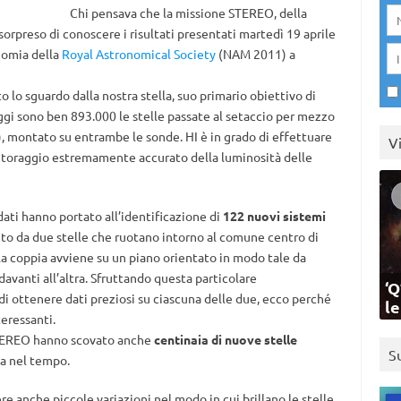
Chi pensava che la missione STEREO, della
sorpreso di conoscere i risultati presentati martedì 19 aprile
nomia della
Royal Astronomical Society
(NAM 2011) a
o lo sguardo dalla nostra stella, suo primario obiettivo di
ggi sono ben 893.000 le stelle passate al setaccio per mezzo
), montato su entrambe le sonde. HI è in grado di effettuare
V
itoraggio estremamente accurato della luminosità delle
dati hanno portato all’identificazione di
122 nuovi sistemi
uito da due stelle che ruotano intorno al comune centro di
la coppia avviene su un piano orientato in modo tale da
davanti all’altra. Sfruttando questa particolare
‘Q
 di ottenere dati preziosi su ciascuna delle due, ecco perché
l
teressanti.
 STEREO hanno scovato anche
centinaia di nuove stelle
S
ria nel tempo.
re anche piccole variazioni nel modo in cui brillano le stelle,