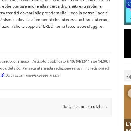
ebbe puntare anche alla ricerca di pianeti extrasolari e
ta transiti davanti alla propria stella lungo la nostra linea di
ità sismica dovuta a fenomeni che interessano il suo interno,
riazioni che la coppia STEREO non si lascerebbe sfuggire.
,
Articolo pubblicato il
19/04/2011
alle
14:50
. I
MA BINARIO
STEREO
del sito. Per segnalare alla redazione refusi, imprecisioni ed
BOOK
.
Doi:
A
10.20371/INAF/2724-2641/13275
Body scanner spaziale
→
L’
ag