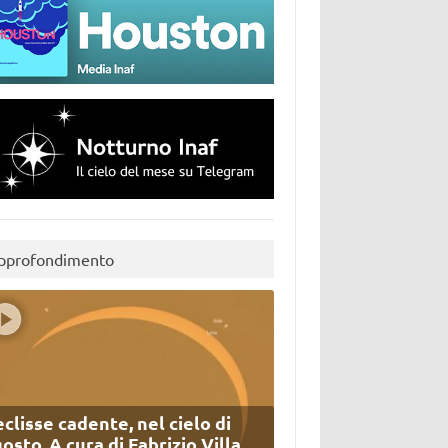
pprofondimento
eclisse cadente, nel cielo di
osto. A cura di Fabrizio Villa